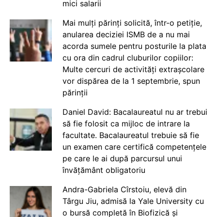
mici salarii
Mai mulți părinți solicită, într-o petiție,
anularea deciziei ISMB de a nu mai
acorda sumele pentru posturile la plata
cu ora din cadrul cluburilor copiilor:
Multe cercuri de activități extrașcolare
vor dispărea de la 1 septembrie, spun
părinții
Daniel David: Bacalaureatul nu ar trebui
să fie folosit ca mijloc de intrare la
facultate. Bacalaureatul trebuie să fie
un examen care certifică competențele
pe care le ai după parcursul unui
învățământ obligatoriu
Andra-Gabriela Cîrstoiu, elevă din
Târgu Jiu, admisă la Yale University cu
o bursă completă în Biofizică și