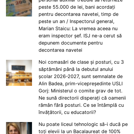
peste 55.000 de lei, bani acordați
pentru decontarea navetei, timp de
peste un an / Inspectorul general,
Marian Staicu: La vremea aceea nu
eram inspector șef. ISJ ne-a cerut să
depunem documente pentru
decontarea navetei
Noi comasări de clase și posturi, cu 3
săptămâni până la debutul anului
școlar 2026-2027, sunt semnalate de
Alin Badea, prim-vicepreședinte USLI
Gorj: Ministerul o comite grav de tot.
Ne sună directorii disperați că oamenii
rămân fără posturi. Ce se întâmplă cu
învățătorii, cu educatorii?
Nu poate liceul tehnologic să-i ducă pe
toți elevii la un Bacalaureat de 100%