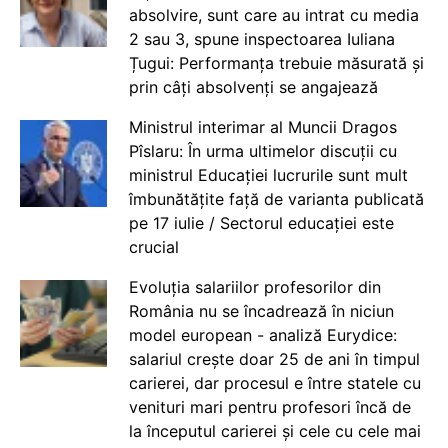
absolvire, sunt care au intrat cu media
2 sau 3, spune inspectoarea Iuliana
Țugui: Performanța trebuie măsurată și
prin câți absolvenți se angajează
Ministrul interimar al Muncii Dragos
Pîslaru: În urma ultimelor discuții cu
ministrul Educației lucrurile sunt mult
îmbunătățite față de varianta publicată
pe 17 iulie / Sectorul educației este
crucial
Evoluția salariilor profesorilor din
România nu se încadrează în niciun
model european - analiză Eurydice:
salariul crește doar 25 de ani în timpul
carierei, dar procesul e între statele cu
venituri mari pentru profesori încă de
la începutul carierei și cele cu cele mai