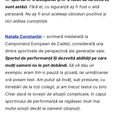
sunt astăzi
. Fără el, cu siguranță aș fi fost o altă
persoană. Nu aș fi avut aceleași obiceiuri pozitive și
nici atâtea cunoștințe.
Natalia Constantin
– scrimeră medaliată la
Campionatul European de Cadeți, considerată una
dintre sportivele de perspectivă ale generației sale:
Sportul de performanță îți dezvoltă abilități pe care
mulți oameni nu le pot dobândi.
Să vă dau un
exemplu: eram într-o pauză la școală, iar următoarea
oră aveam test. Am putut să învăț, sub presiune, cu
întrebări de la toți colegii, și am trecut testul cu brio.
Chiar dacă te lovești de situații complicate, în capul
sportivului de performanță se regăsesc mult mai
multe soluții decât la oamenii obișnuiți.