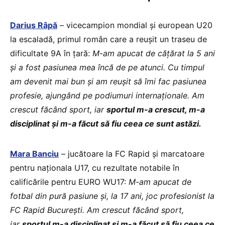
Darius Râpă
– vicecampion mondial și european U20
la escaladă, primul român care a reușit un traseu de
dificultate 9A în țară:
M-am apucat de cățărat la 5 ani
și a fost pasiunea mea încă de pe atunci. Cu timpul
am devenit mai bun și am reușit să îmi fac pasiunea
profesie, ajungând pe podiumuri internaționale. Am
crescut făcând sport, iar
sportul m-a crescut, m-a
disciplinat și m-a făcut să fiu ceea ce sunt astăzi.
Mara Banciu
– jucătoare la FC Rapid și marcatoare
pentru naționala U17, cu rezultate notabile în
calificările pentru EURO WU17:
M-am apucat de
fotbal din pură pasiune și, la 17 ani, joc profesionist la
FC Rapid București. Am crescut făcând sport,
iar
sportul m-a disciplinat și m-a făcut să fiu ceea ce