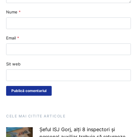
Nume
*
Email
*
Sit web
CELE MAI CITITE ARTICOLE
Șeful ISJ Gorj, alți 8 inspectori și
personal auxiliar trebuie să returneze