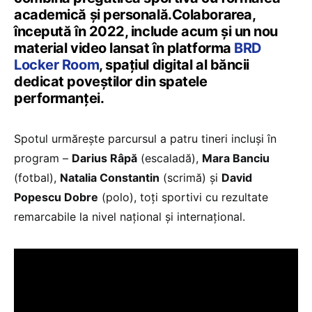
academică și personală.Colaborarea,
începută în 2022, include acum și un nou
material video lansat în platforma
BRD
Locker Room
, spațiul digital al băncii
dedicat poveștilor din spatele
performanței.
Spotul urmărește parcursul a patru tineri incluși în
program –
Darius Râpă
(escaladă),
Mara Banciu
(fotbal),
Natalia Constantin
(scrimă) și
David
Popescu Dobre
(polo), toți sportivi cu rezultate
remarcabile la nivel național și internațional.