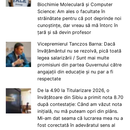
Biochimie Moleculară și Computer
Science: Am ales o facultate în
străinătate pentru că pot deprinde noi
cunoștințe, dar vreau să mă întorc în
țară și să devin profesor
Vicepremierul Tanczos Barna: Dacă
învățământul nu se rezolvă, pică toată
legea salarizării / Sunt mai multe
promisiuni din partea Guvernului către
angajații din educație și nu par a fi
respectate
De la 4.90 la Titularizare 2026, o
învățătoare din Sibiu a primit nota 8.70
după contestație: Când am văzut nota
inițială, nu mă puteam opri din plâns.
Mi-am dat seama că lucrarea mea nu a
fost corectată în adevăratul sens al