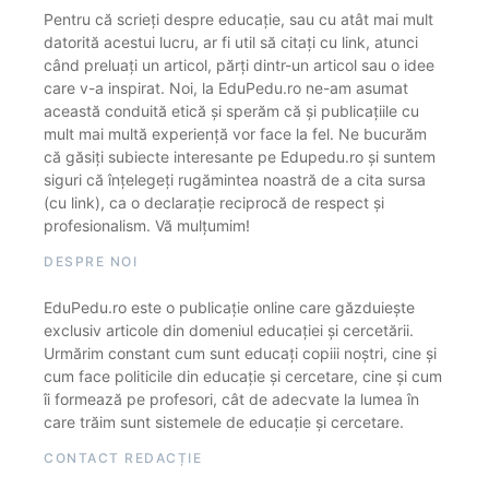
Pentru că scrieți despre educație, sau cu atât mai mult
datorită acestui lucru, ar fi util să citați cu link, atunci
când preluați un articol, părți dintr-un articol sau o idee
care v-a inspirat. Noi, la EduPedu.ro ne-am asumat
această conduită etică și sperăm că și publicațiile cu
mult mai multă experiență vor face la fel. Ne bucurăm
că găsiți subiecte interesante pe Edupedu.ro și suntem
siguri că înțelegeți rugămintea noastră de a cita sursa
(cu link), ca o declarație reciprocă de respect și
profesionalism. Vă mulțumim!
DESPRE NOI
EduPedu.ro este o publicație online care găzduiește
exclusiv articole din domeniul educației și cercetării.
Urmărim constant cum sunt educați copiii noștri, cine și
cum face politicile din educație și cercetare, cine și cum
îi formează pe profesori, cât de adecvate la lumea în
care trăim sunt sistemele de educație și cercetare.
CONTACT REDACȚIE