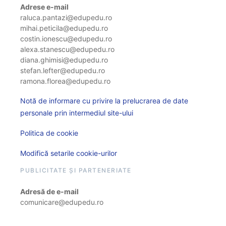
Adrese e-mail
raluca.pantazi@edupedu.ro
mihai.peticila@edupedu.ro
costin.ionescu@edupedu.ro
alexa.stanescu@edupedu.ro
diana.ghimisi@edupedu.ro
stefan.lefter@edupedu.ro
ramona.florea@edupedu.ro
Notă de informare cu privire la prelucrarea de date
personale prin intermediul site-ului
Politica de cookie
Modifică setarile cookie-urilor
PUBLICITATE ȘI PARTENERIATE
Adresă de e-mail
comunicare@edupedu.ro