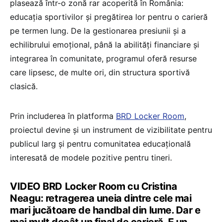
plasează într-o zonă rar acoperită în România:
educația sportivilor și pregătirea lor pentru o carieră
pe termen lung. De la gestionarea presiunii și a
echilibrului emoțional, până la abilități financiare și
integrarea în comunitate, programul oferă resurse
care lipsesc, de multe ori, din structura sportivă
clasică.
Prin includerea în platforma
BRD Locker Room
,
proiectul devine și un instrument de vizibilitate pentru
publicul larg și pentru comunitatea educațională
interesată de modele pozitive pentru tineri.
VIDEO BRD Locker Room cu Cristina
Neagu: retragerea uneia dintre cele mai
mari jucătoare de handbal din lume. Dar e
mai mult decât un final de carieră. E un