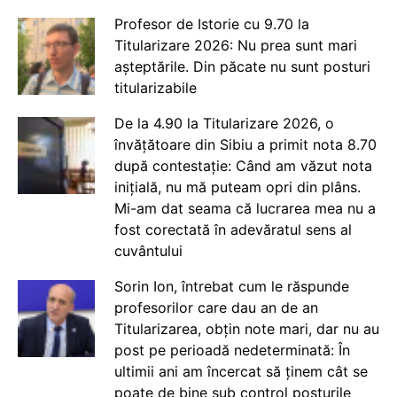
Profesor de Istorie cu 9.70 la
Titularizare 2026: Nu prea sunt mari
așteptările. Din păcate nu sunt posturi
titularizabile
De la 4.90 la Titularizare 2026, o
învățătoare din Sibiu a primit nota 8.70
după contestație: Când am văzut nota
inițială, nu mă puteam opri din plâns.
Mi-am dat seama că lucrarea mea nu a
fost corectată în adevăratul sens al
cuvântului
Sorin Ion, întrebat cum le răspunde
profesorilor care dau an de an
Titularizarea, obțin note mari, dar nu au
post pe perioadă nedeterminată: În
ultimii ani am încercat să ținem cât se
poate de bine sub control posturile