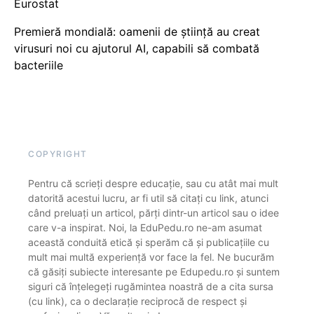
Eurostat
Premieră mondială: oamenii de știință au creat
virusuri noi cu ajutorul AI, capabili să combată
bacteriile
COPYRIGHT
Pentru că scrieți despre educație, sau cu atât mai mult
datorită acestui lucru, ar fi util să citați cu link, atunci
când preluați un articol, părți dintr-un articol sau o idee
care v-a inspirat. Noi, la EduPedu.ro ne-am asumat
această conduită etică și sperăm că și publicațiile cu
mult mai multă experiență vor face la fel. Ne bucurăm
că găsiți subiecte interesante pe Edupedu.ro și suntem
siguri că înțelegeți rugămintea noastră de a cita sursa
(cu link), ca o declarație reciprocă de respect și