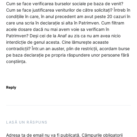
Cum se face verificarea burselor sociale pe baza de venit?
Cum se face justificarea veniturilor de către solicitați? Întreb în
condițiile în care, în anul precedent am avut peste 20 cazuri în
care una scria în declarație si alta în Patrimven. Cum filtram
acele dosare dacă nu mai avem voie sa verificam în
Patrimven? Deși cei de la Anaf au zis ca nu am avea nicio
interdicție de genul acesta. Cine lămurește aceaste
contradicții? Într.un an auster, plin de restricții, acordam burse
pe baza declarație pe propria răspundere unor persoane fără
conștiința.
Reply
LASĂ UN RĂSPUNS
Adresa ta de email nu va fi publicată.
Câmpurile obligatorii