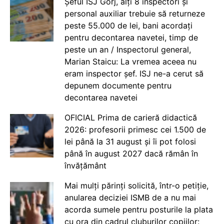
Șeful ISJ Gorj, alți 8 inspectori și
personal auxiliar trebuie să returneze
peste 55.000 de lei, bani acordați
pentru decontarea navetei, timp de
peste un an / Inspectorul general,
Marian Staicu: La vremea aceea nu
eram inspector șef. ISJ ne-a cerut să
depunem documente pentru
decontarea navetei
OFICIAL Prima de carieră didactică
2026: profesorii primesc cei 1.500 de
lei până la 31 august și îi pot folosi
până în august 2027 dacă rămân în
învățământ
Mai mulți părinți solicită, într-o petiție,
anularea deciziei ISMB de a nu mai
acorda sumele pentru posturile la plata
cu ora din cadrul cluburilor copiilor: