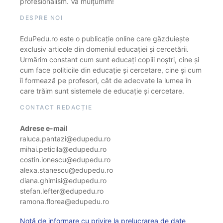
profesionalism. Vă mulțumim!
DESPRE NOI
EduPedu.ro este o publicație online care găzduiește
exclusiv articole din domeniul educației și cercetării.
Urmărim constant cum sunt educați copiii noștri, cine și
cum face politicile din educație și cercetare, cine și cum
îi formează pe profesori, cât de adecvate la lumea în
care trăim sunt sistemele de educație și cercetare.
CONTACT REDACȚIE
Adrese e-mail
raluca.pantazi@edupedu.ro
mihai.peticila@edupedu.ro
costin.ionescu@edupedu.ro
alexa.stanescu@edupedu.ro
diana.ghimisi@edupedu.ro
stefan.lefter@edupedu.ro
ramona.florea@edupedu.ro
Notă de informare cu privire la prelucrarea de date