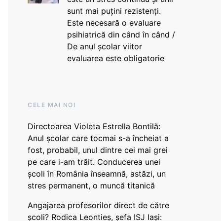
sunt mai puțini rezistenți.
Este necesară o evaluare
psihiatrică din când în când /
De anul școlar viitor
evaluarea este obligatorie
CELE MAI NOI
Directoarea Violeta Estrella Bontilă:
Anul școlar care tocmai s-a încheiat a
fost, probabil, unul dintre cei mai grei
pe care i-am trăit. Conducerea unei
școli în România înseamnă, astăzi, un
stres permanent, o muncă titanică
Angajarea profesorilor direct de către
școli? Rodica Leontieș, șefa ISJ Iași: