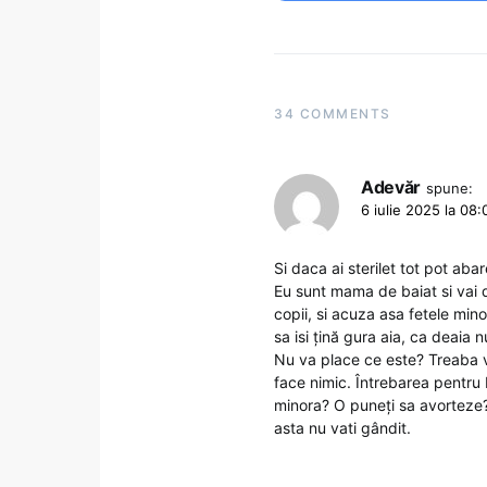
34 COMMENTS
Adevăr
spune:
6 iulie 2025 la 08:
Si daca ai sterilet tot pot aba
Eu sunt mama de baiat si vai d
copii, si acuza asa fetele mi
sa isi țină gura aia, ca deaia 
Nu va place ce este? Treaba v
face nimic. Întrebarea pentru 
minora? O puneți sa avorteze? 
asta nu vati gândit.