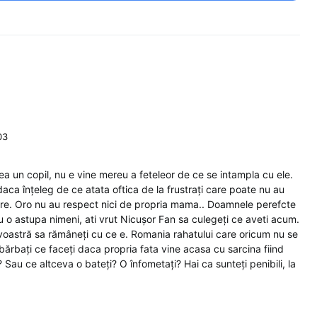
03
rea un copil, nu e vine mereu a feteleor de ce se intampla cu ele.
aca înțeleg de ce atata oftica de la frustrați care poate nu au
nore. Oro nu au respect nici de propria mama.. Doamnele perefcte
nu o astupa nimeni, ati vrut Nicușor Fan sa culegeți ce aveti acum.
oastră sa rămâneți cu ce e. Romania rahatului care oricum nu se
bărbați ce faceți daca propria fata vine acasa cu sarcina fiind
Sau ce altceva o bateți? O înfometați? Hai ca sunteți penibili, la