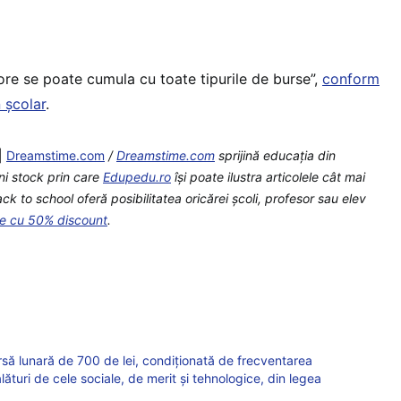
e se poate cumula cu toate tipurile de burse”,
conform
 școlar
.
|
Dreamstime.com
/
Dreamstime.com
sprijină educaţia din
ni stock prin care
Edupedu.ro
îşi poate ilustra articolele cât mai
k to school oferă posibilitatea oricărei școli, profesor sau elev
te cu 50% discount
.
să lunară de 700 de lei, condiționată de frecventarea
alături de cele sociale, de merit și tehnologice, din legea