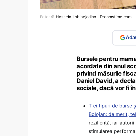
Foto: ©
Hossein Lohinejadian
|
Dreamstime.com
Adau
Bursele pentru mame m
acordate din anul sc
privind măsurile fisca
Daniel David, a decl
sociale, dacă vor fi î
Trei tipuri de burse
Bolojan: de merit, te
reziliență, iar autori
stimularea performan