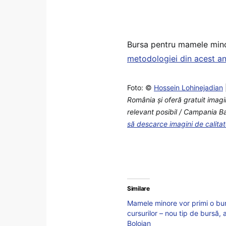
Bursa pentru mamele minor
metodologiei din acest an
Foto: ©
Hossein Lohinejadian
România şi oferă gratuit imagi
relevant posibil / Campania Bac
să descarce imagini de calita
Similare
Mamele minore vor primi o bur
cursurilor – nou tip de bursă, 
Bolojan