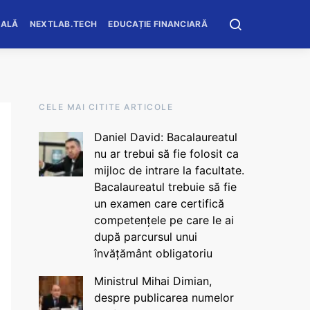
OALĂ
NEXTLAB.TECH
EDUCAȚIE FINANCIARĂ
CELE MAI CITITE ARTICOLE
Daniel David: Bacalaureatul
nu ar trebui să fie folosit ca
mijloc de intrare la facultate.
Bacalaureatul trebuie să fie
un examen care certifică
competențele pe care le ai
după parcursul unui
învățământ obligatoriu
Ministrul Mihai Dimian,
despre publicarea numelor