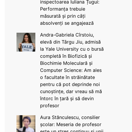
inspectoarea Iuliana Țugui:
Performanța trebuie
măsurată și prin câți
absolvenți se angajează
Andra-Gabriela Cîrstoiu,
elevă din Târgu Jiu, admisă
la Yale University cu o bursă
completă în Biofizică și
Biochimie Moleculară și
Computer Science: Am ales
o facultate în străinătate
pentru că pot deprinde noi
cunoștințe, dar vreau să mă
întorc în țară și să devin
profesor
Aura Stănculescu, consilier
școlar: Meseria de profesor
este un stres continuu și unii