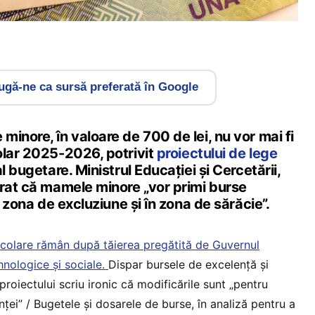
gă-ne ca sursă preferată în Google
inore, în valoare de 700 de lei, nu vor mai fi
olar 2025-2026, potrivit
proiectului de lege
l bugetare. Ministrul Educației și Cercetării,
arat că mamele minore „vor primi burse
n zona de excluziune și în zona de sărăcie”.
 școlare rămân după tăierea pregătită de Guvernul
hnologice și sociale.
Dispar bursele de excelență și
i proiectului scriu ironic că modificările sunt „pentru
ței” / Bugetele și dosarele de burse, în analiză pentru a