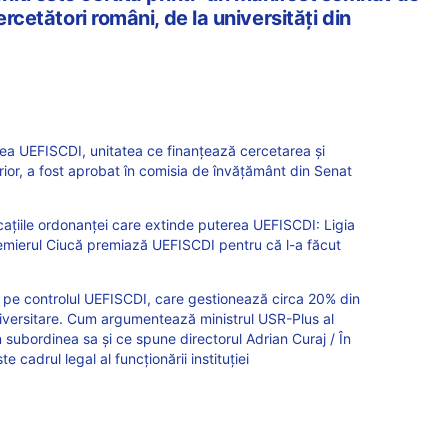
ercetători români, de la universități din
rea UEFISCDI, unitatea ce finanțează cercetarea și
erior, a fost aprobat în comisia de învățământ din Senat
cațiile ordonanței care extinde puterea UEFISCDI: Ligia
emierul Ciucă premiază UEFISCDI pentru că l-a făcut
e pe controlul UEFISCDI, care gestionează circa 20% din
 universitare. Cum argumentează ministrul USR-Plus al
în subordinea sa și ce spune directorul Adrian Curaj / În
 cadrul legal al funcționării instituției