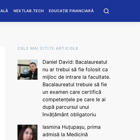
OALĂ
NEXTLAB.TECH
EDUCAȚIE FINANCIARĂ
CELE MAI CITITE ARTICOLE
Daniel David: Bacalaureatul
nu ar trebui să fie folosit ca
mijloc de intrare la facultate.
Bacalaureatul trebuie să fie
un examen care certifică
competențele pe care le ai
după parcursul unui
învățământ obligatoriu
Iasmina Huțupașu, prima
admisă la Medicină