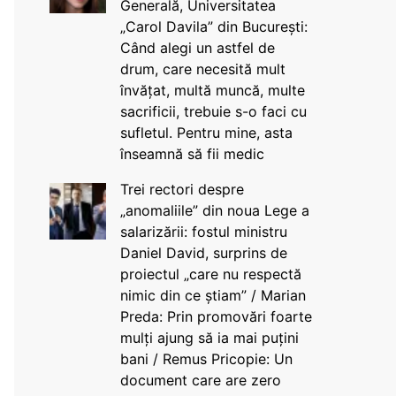
Generală, Universitatea
„Carol Davila” din București:
Când alegi un astfel de
drum, care necesită mult
învățat, multă muncă, multe
sacrificii, trebuie s-o faci cu
sufletul. Pentru mine, asta
înseamnă să fii medic
Trei rectori despre
„anomaliile” din noua Lege a
salarizării: fostul ministru
Daniel David, surprins de
proiectul „care nu respectă
nimic din ce știam” / Marian
Preda: Prin promovări foarte
mulți ajung să ia mai puțini
bani / Remus Pricopie: Un
document care are zero