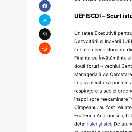
UEFISCDI – Scurt isto
Unitatea Executivă pentru 
Dezvoltării și Inovării (U
în baza unei ordonanțe d
Finanțarea Învățământului S
două foruri – vechiul Ce
Managerială de Cercetare Ș
Legea menită să pună în a
respingere a acelei ordon
înapoi spre reexaminare în
Cîmpeanu, au fost reluate
Ecaterina Andronescu, tot 
detalii
aici
și
aici
, De atun