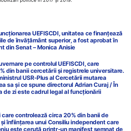
bilizări politice în 2017 și 2019.
funcționarea UEFISCDI, unitatea ce finanțează
iile de învățământ superior, a fost aprobat în
t din Senat – Monica Anisie
guvernare pe controlul UEFISCDI, care
din banii cercetării și registrele universitare.
nistrul USR-Plus al Cercetării mutarea
nea sa și ce spune directorul Adrian Curaj / În
de zi este cadrul legal al funcționării
 care controlează circa 20% din banii de
și înființarea unui Consiliu independent care
iu este cerută printr-un manifest semnat de