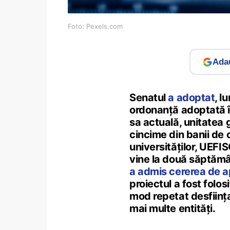
Foto: Pexels.com
Adau
Senatul
a adoptat
, l
ordonanță adoptată în
sa actuală, unitatea
cincime din banii de c
universităților, UEFI
vine la două săptămâ
a admis cererea de a
proiectul a fost folos
mod repetat desființar
mai multe entități.