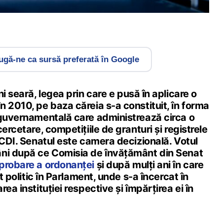
gă-ne ca sursă preferată în Google
uni seară, legea prin care e pusă în aplicare o
 2010, pe baza căreia s-a constituit, în forma
 guvernamentală care administrează circa o
ercetare, competițiile de granturi și registrele
SCDI. Senatul este camera decizională. Votul
ni după ce Comisia de învățământ din Senat
probare a ordonanței
și după mulți ani în care
it politic în Parlament, unde s-a încercat în
ea instituției respective și împărțirea ei în