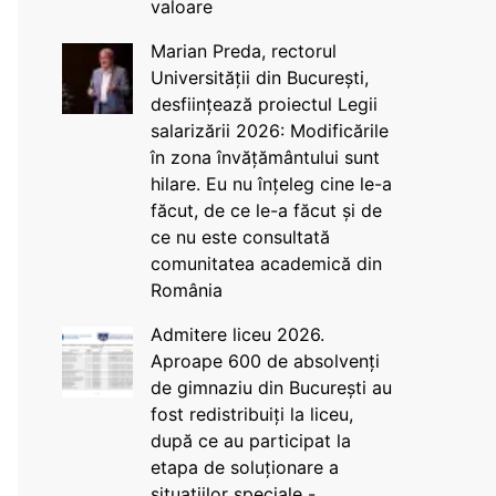
valoare
Marian Preda, rectorul
Universității din București,
desființează proiectul Legii
salarizării 2026: Modificările
în zona învățământului sunt
hilare. Eu nu înțeleg cine le-a
făcut, de ce le-a făcut și de
ce nu este consultată
comunitatea academică din
România
Admitere liceu 2026.
Aproape 600 de absolvenți
de gimnaziu din București au
fost redistribuiți la liceu,
după ce au participat la
etapa de soluționare a
situațiilor speciale -