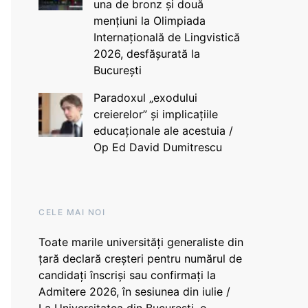
una de bronz și două
mențiuni la Olimpiada
Internațională de Lingvistică
2026, desfășurată la
București
Paradoxul „exodului
creierelor” și implicațiile
educaționale ale acestuia /
Op Ed David Dumitrescu
CELE MAI NOI
Toate marile universități generaliste din
țară declară creșteri pentru numărul de
candidați înscriși sau confirmați la
Admitere 2026, în sesiunea din iulie /