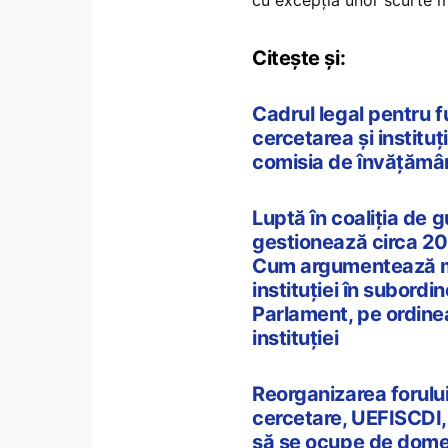
cu excepția unor scurte mo
Citește și:
Cadrul legal pentru 
cercetarea și instituț
comisia de învățămân
Luptă în coaliția de 
gestionează circa 20% 
Cum argumentează mi
instituției în subordi
Parlament, pe ordinea 
instituției
Reorganizarea forului
cercetare, UEFISCDI, 
să se ocupe de domen