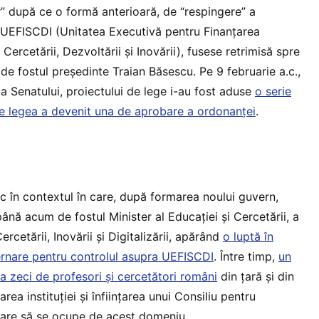
” după ce o formă anterioară, de “respingere” a
a UEFISCDI (Unitatea Executivă pentru Finanțarea
Cercetării, Dezvoltării și Inovării), fusese retrimisă spre
e fostul președinte Traian Băsescu. Pe 9 februarie a.c.,
a Senatului, proiectului de lege i-au fost aduse
o serie
 legea a devenit una de aprobare a ordonanței
.
c în contextul în care, după formarea noului guvern,
ână acum de fostul Minister al Educației și Cercetării, a
ercetării, Inovării și Digitalizării, apărând
o luptă în
vernare pentru controlul asupra UEFISCDI
. Între timp,
un
 zeci de profesori și cercetători români
din țară și din
rea instituției și înființarea unui Consiliu pentru
care să se ocupe de acest domeniu.