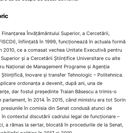
ric
Finanțarea Învățământului Superior, a Cercetării,
EFISCDI), înființată în 1999, funcționează în actuala formă
in 2010, ce a comasat vechea Unitate Executivă pentru
uperior și a Cercetării Științifice Universitare cu alte
ntru Național de Management Programe și Agenția
tiințifică, Inovare și transfer Tehnologic – Politehnica.
plicare ordonanța a devenit, după ani, una de
anțe, dar fostul președinte Traian Băsescu a trimis-o
 parlament, în 2014. În 2015, când ministru era tot Sorin
 presiunile în comisia din Senat condusă atunci de
în contextul discutării cadrului legal de funcționare –
ci, a rămas la sertar, blocată în procedurile de la Senat,