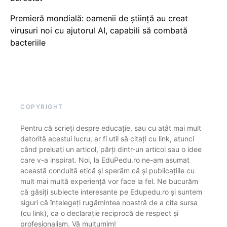
Premieră mondială: oamenii de știință au creat
virusuri noi cu ajutorul AI, capabili să combată
bacteriile
COPYRIGHT
Pentru că scrieți despre educație, sau cu atât mai mult
datorită acestui lucru, ar fi util să citați cu link, atunci
când preluați un articol, părți dintr-un articol sau o idee
care v-a inspirat. Noi, la EduPedu.ro ne-am asumat
această conduită etică și sperăm că și publicațiile cu
mult mai multă experiență vor face la fel. Ne bucurăm
că găsiți subiecte interesante pe Edupedu.ro și suntem
siguri că înțelegeți rugămintea noastră de a cita sursa
(cu link), ca o declarație reciprocă de respect și
profesionalism. Vă mulțumim!