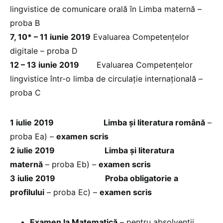
lingvistice de comunicare orală în Limba maternă –
proba B
7, 10* – 11 iunie 2019
Evaluarea Competențelor
digitale – proba D
12 – 13 iunie 2019
Evaluarea Competențelor
lingvistice într-o limba de circulație internațională –
proba C
1 iulie 2019
Limba și literatura română
–
proba Ea) –
examen scris
2 iulie 2019
Limba și literatura
maternă
– proba Eb) –
examen scris
3 iulie 2019
Proba obligatorie a
profilului
– proba Ec) –
examen scris
Examen la Matematică
– pentru absolvenții