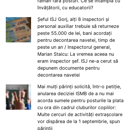
rămân fără posturi. Ce se întâmplă cu
învățătorii, cu educatorii?
Șeful ISJ Gorj, alți 8 inspectori și
personal auxiliar trebuie să returneze
peste 55.000 de lei, bani acordați
pentru decontarea navetei, timp de
peste un an / Inspectorul general,
Marian Staicu: La vremea aceea nu
eram inspector șef. ISJ ne-a cerut să
depunem documente pentru
decontarea navetei
Mai mulți părinți solicită, într-o petiție,
anularea deciziei ISMB de a nu mai
acorda sumele pentru posturile la plata
cu ora din cadrul cluburilor copiilor:
Multe cercuri de activități extrașcolare
vor dispărea de la 1 septembrie, spun
părinții