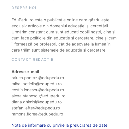
DESPRE NOI
EduPedu.ro este o publicație online care găzduiește
exclusiv articole din domeniul educației și cercetării.
Urmărim constant cum sunt educați copiii noștri, cine și
cum face politicile din educație și cercetare, cine și cum
îi formează pe profesori, cât de adecvate la lumea în
care trăim sunt sistemele de educație și cercetare.
CONTACT REDACȚIE
Adrese e-mail
raluca.pantazi@edupedu.ro
mihai.peticila@edupedu.ro
costin.ionescu@edupedu.ro
alexa.stanescu@edupedu.ro
diana.ghimisi@edupedu.ro
stefan.lefter@edupedu.ro
ramona.florea@edupedu.ro
Notă de informare cu privire la prelucrarea de date