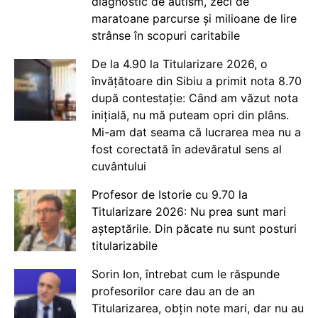
diagnostic de autism, zeci de
maratoane parcurse și milioane de lire
strânse în scopuri caritabile
De la 4.90 la Titularizare 2026, o
învățătoare din Sibiu a primit nota 8.70
după contestație: Când am văzut nota
inițială, nu mă puteam opri din plâns.
Mi-am dat seama că lucrarea mea nu a
fost corectată în adevăratul sens al
cuvântului
Profesor de Istorie cu 9.70 la
Titularizare 2026: Nu prea sunt mari
așteptările. Din păcate nu sunt posturi
titularizabile
Sorin Ion, întrebat cum le răspunde
profesorilor care dau an de an
Titularizarea, obțin note mari, dar nu au