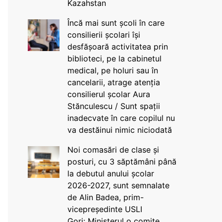
Kazahstan
Încă mai sunt școli în care
consilierii școlari își
desfășoară activitatea prin
biblioteci, pe la cabinetul
medical, pe holuri sau în
cancelarii, atrage atenția
consilierul școlar Aura
Stănculescu / Sunt spații
inadecvate în care copilul nu
va destăinui nimic niciodată
Noi comasări de clase și
posturi, cu 3 săptămâni până
la debutul anului școlar
2026-2027, sunt semnalate
de Alin Badea, prim-
vicepreședinte USLI
Gorj: Ministerul o comite