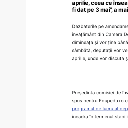
aprilie, ceea ce înse
fi dat pe 3 mai”, a ma
Dezbaterile pe amendament
învățământ din Camera Depu
dimineața și vor ține până 
sâmbătă, deputații vor ven
aprilie, unde vor discuta 
Președinta comisiei de în
spus pentru Edupedu.ro c
programul de lucru al dep
încadra în termenul stabili