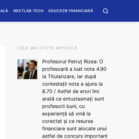
OALĂ
NEXTLAB.TECH
EDUCAȚIE FINANCIARĂ
CELE MAI CITITE ARTICOLE
Profesorul Petruț Rizea: O
profesoară a luat nota 4.90
la Titularizare, iar după
contestații nota a ajuns la
8.70 / Astfel de erori îmi
arată ce entuziasmați sunt
profesorii buni, cu
experiență să vină la
corectat și ce resurse
financiare sunt alocate unui
astfel de concurs important