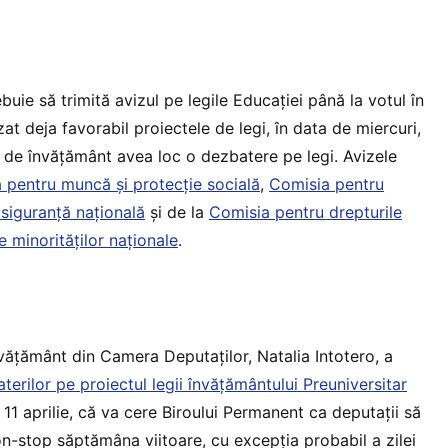
buie să trimită avizul pe legile Educației până la votul în
izat deja favorabil proiectele de legi, în data de miercuri,
a de învățământ avea loc o dezbatere pe legi. Avizele
 pentru muncă şi protecţie socială
,
Comisia pentru
 siguranţă naţională
și de la
Comisia pentru drepturile
e minorităţilor naţionale
.
vățământ din Camera Deputaților, Natalia Intotero, a
terilor pe proiectul legii învățământului Preuniversitar
e 11 aprilie, că va cere Biroului Permanent ca deputații să
n-stop săptămâna viitoare, cu excepția probabil a zilei