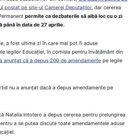
lui postat pe site-ul Camerei Deputaților
, dar cererea
 Permanent
permite ca dezbaterile să aibă loc cu o zi
 până în data de 27 aprilie.
e, a fost ultima zi în care mai pot fi aduse
 legilor Educației, în comisia pentru învățământ din
a anunțat că a depus 200 de amendamente
pe legile
rtid nu a anunțat dacă a depus amendamente pe
că Natalia Intotero a depus cererea pentru prelungirea
pentru a se putea discuta toate amendamentele aduse
cației.