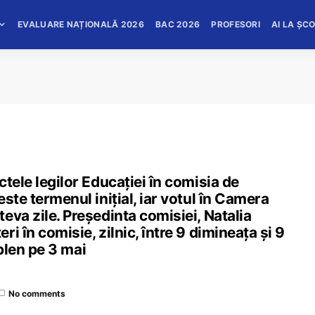
EVALUARE NAȚIONALĂ 2026
BAC 2026
PROFESORI
AI LA ȘC
tele legilor Educației în comisia de
ste termenul inițial, iar votul în Camera
eva zile. Președinta comisiei, Natalia
i în comisie, zilnic, între 9 dimineața și 9
 plen pe 3 mai
No comments