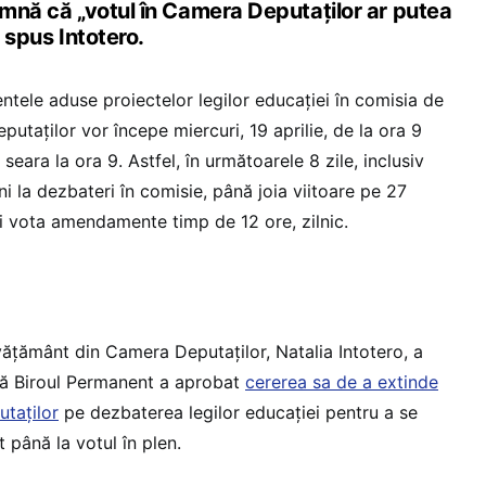
amnă că „votul în Camera Deputaților ar putea
i spus Intotero.
ele aduse proiectelor legilor educației în comisia de
taților vor începe miercuri, 19 aprilie, de la ora 9
seara la ora 9. Astfel, în următoarele 8 zile, inclusiv
i la dezbateri în comisie, până joia viitoare pe 27
și vota amendamente timp de 12 ore, zilnic.
vățământ din Camera Deputaților, Natalia Intotero, a
ă Biroul Permanent a aprobat
cererea sa de a extinde
utaților
pe dezbaterea legilor educației pentru a se
t până la votul în plen.