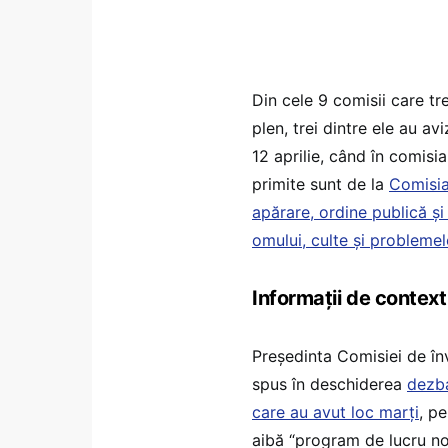
Din cele 9 comisii care tre
plen, trei dintre ele au av
12 aprilie, când în comisi
primite sunt de la
Comisia
apărare, ordine publică şi
omului, culte şi problemel
Informații de context
Președinta Comisiei de în
spus în deschiderea
dezba
care au avut loc marți
, p
aibă “program de lucru no