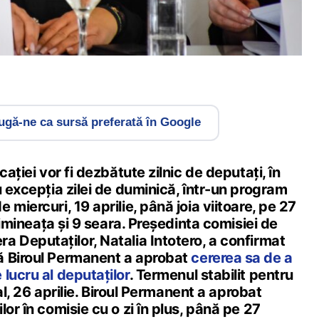
gă-ne ca sursă preferată în Google
cației vor fi dezbătute zilnic de deputați, în
u excepția zilei de duminică, într-un program
miercuri, 19 aprilie, până joia viitoare, pe 27
 dimineața și 9 seara. Președinta comisiei de
 Deputaților, Natalia Intotero, a confirmat
ă Biroul Permanent a aprobat
cererea sa de a
lucru al deputaților
. Termenul stabilit pentru
țial, 26 aprilie. Biroul Permanent a aprobat
lor în comisie cu o zi în plus, până pe 27