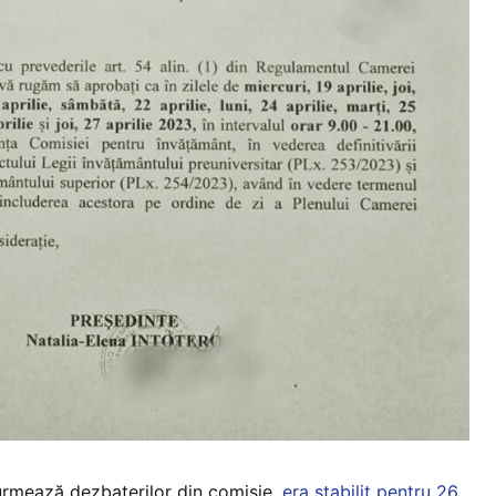
re urmează dezbaterilor din comisie,
era stabilit pentru 26