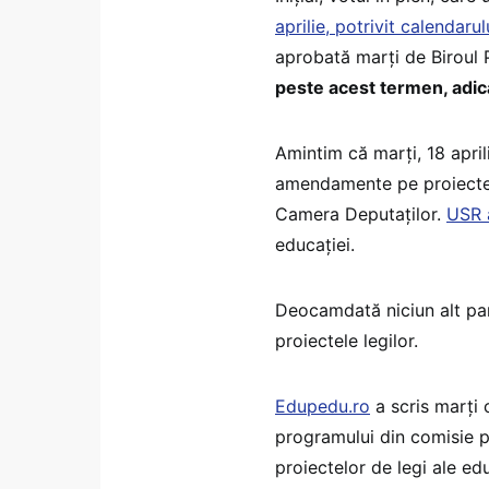
aprilie, potrivit calendaru
aprobată marți de Biroul
peste acest termen, adică
Amintim că marți, 18 aprili
amendamente pe proiectele
Camera Deputaților.
USR 
educației.
Deocamdată niciun alt pa
proiectele legilor.
Edupedu.ro
a scris marți 
programului din comisie 
proiectelor de legi ale edu