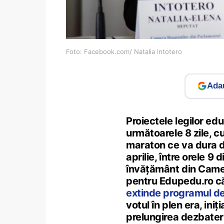
Foto: Facebook.com/ Natalia Intotero
Adau
Proiectele legilor edu
următoarele 8 zile, c
maraton ce va dura de 
aprilie, între orele 9
învățământ din Camera
pentru Edupedu.ro c
extinde programul de 
votul în plen era, ini
prelungirea dezbateri