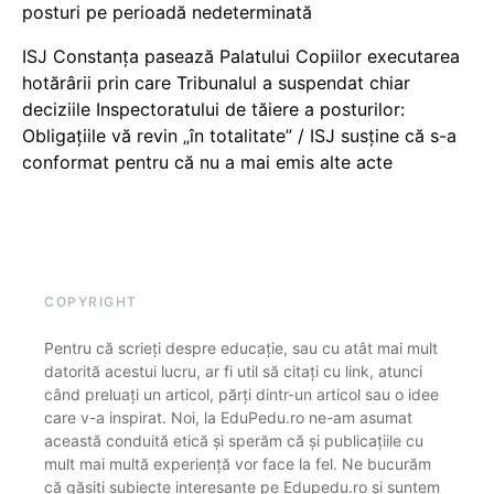
posturi pe perioadă nedeterminată
ISJ Constanța pasează Palatului Copiilor executarea
hotărârii prin care Tribunalul a suspendat chiar
deciziile Inspectoratului de tăiere a posturilor:
Obligațiile vă revin „în totalitate” / ISJ susține că s-a
conformat pentru că nu a mai emis alte acte
COPYRIGHT
Pentru că scrieți despre educație, sau cu atât mai mult
datorită acestui lucru, ar fi util să citați cu link, atunci
când preluați un articol, părți dintr-un articol sau o idee
care v-a inspirat. Noi, la EduPedu.ro ne-am asumat
această conduită etică și sperăm că și publicațiile cu
mult mai multă experiență vor face la fel. Ne bucurăm
că găsiți subiecte interesante pe Edupedu.ro și suntem