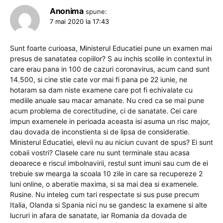
Anonima
spune:
7 mai 2020 la 17:43
Sunt foarte curioasa, Ministerul Educatiei pune un examen mai
presus de sanatatea copiilor? S au inchis scolile in contextul in
care erau pana in 100 de cazuri coronavirus, acum cand sunt
14.500, si cine stie cate vor mai fi pana pe 22 iunie, ne
hotaram sa dam niste examene care pot fi echivalate cu
mediile anuale sau macar amanate. Nu cred ca se mai pune
acum problema de corectitudine, ci de sanatate. Cei care
impun examenele in perioada aceasta isi asuma un risc major,
dau dovada de inconstienta si de lipsa de consideratie.
Ministerul Educatiei, elevii nu au niciun cuvant de spus? Ei sunt
cobaii vostri? Clasele care nu sunt terminale stau acasa
deoarece e riscul imbolnavirii, restul sunt imuni sau cum de ei
trebuie sw mearga la scoala 10 zile in care sa recupereze 2
luni online, o aberatie maxima, si sa mai dea si examenele.
Rusine. Nu inteleg cum tari respectate si sus puse precum
Italia, Olanda si Spania nici nu se gandesc la examene si alte
lucruri in afara de sanatate, iar Romania da dovada de