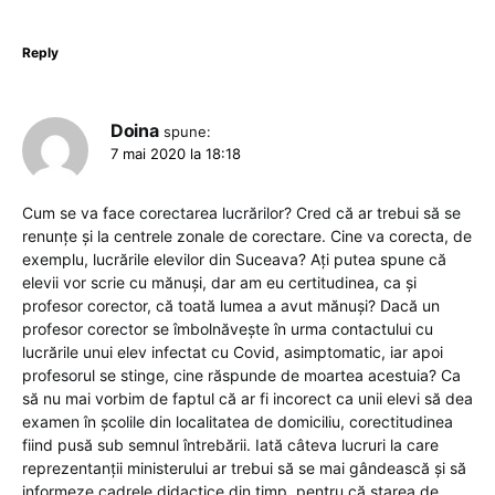
Reply
Doina
spune:
7 mai 2020 la 18:18
Cum se va face corectarea lucrărilor? Cred că ar trebui să se
renunțe și la centrele zonale de corectare. Cine va corecta, de
exemplu, lucrările elevilor din Suceava? Ați putea spune că
elevii vor scrie cu mănuși, dar am eu certitudinea, ca și
profesor corector, că toată lumea a avut mănuși? Dacă un
profesor corector se îmbolnăvește în urma contactului cu
lucrările unui elev infectat cu Covid, asimptomatic, iar apoi
profesorul se stinge, cine răspunde de moartea acestuia? Ca
să nu mai vorbim de faptul că ar fi incorect ca unii elevi să dea
examen în școlile din localitatea de domiciliu, corectitudinea
fiind pusă sub semnul întrebării. Iată câteva lucruri la care
reprezentanții ministerului ar trebui să se mai gândească și să
informeze cadrele didactice din timp, pentru că starea de