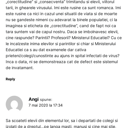
„corectitudine” si „consecventa” trimitandu si elevii, viitorul
tarii, in ghearele virusului. Imi este rusine ca sunt romanca. Imi
este rusine ca nici in cazul unei situatii de viata si de moarte
nu se gandeste nimeni cu adevarat la binele populatiei, ci la
imaginea si eticheta de „corectitudine”, cand de fapt noi ca
tara suntem vai de capul nostru. Daca se imbolnavesc elevii,
cine raspunde? Parintii? Profesorii? Ministerul Educatiei? Cu ce
le incalzeste inima elevilor si parintilor si chiar si Ministerului
Educatiei ca s au dat examenele dar cativa
prieteni/colegi/cunostinte au ajuns in spital infectati de virus?
Inca o data, ni se demonstreaza cat de defect este sistemul
de invatamant.
Reply
Angi
spune:
7 mai 2020 la 17:34
Sa scoateti elevii din elementul lor, sa i departati de colegi si
izolati de a dreptul…pe langa masti, manusi si cine mai stie,