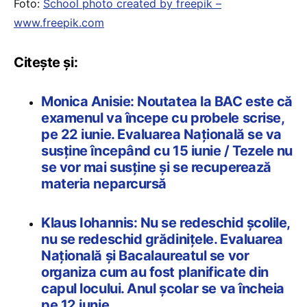
Foto:
School photo created by freepik –
www.freepik.com
Citește și:
Monica Anisie: Noutatea la BAC este că
examenul va începe cu probele scrise,
pe 22 iunie. Evaluarea Națională se va
susține începând cu 15 iunie / Tezele nu
se vor mai susține și se recuperează
materia neparcursă
Klaus Iohannis: Nu se redeschid şcolile,
nu se redeschid grădiniţele. Evaluarea
Națională și Bacalaureatul se vor
organiza cum au fost planificate din
capul locului. Anul școlar se va încheia
pe 12 iunie