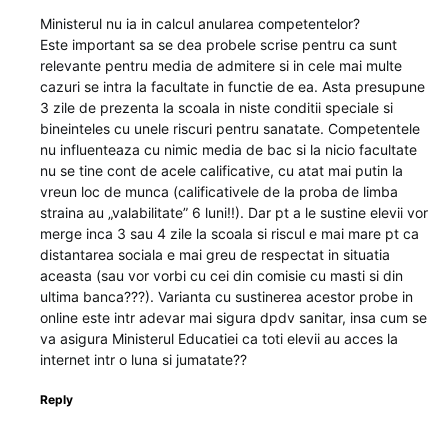
Ministerul nu ia in calcul anularea competentelor?
Este important sa se dea probele scrise pentru ca sunt
relevante pentru media de admitere si in cele mai multe
cazuri se intra la facultate in functie de ea. Asta presupune
3 zile de prezenta la scoala in niste conditii speciale si
bineinteles cu unele riscuri pentru sanatate. Competentele
nu influenteaza cu nimic media de bac si la nicio facultate
nu se tine cont de acele calificative, cu atat mai putin la
vreun loc de munca (calificativele de la proba de limba
straina au „valabilitate” 6 luni!!). Dar pt a le sustine elevii vor
merge inca 3 sau 4 zile la scoala si riscul e mai mare pt ca
distantarea sociala e mai greu de respectat in situatia
aceasta (sau vor vorbi cu cei din comisie cu masti si din
ultima banca???). Varianta cu sustinerea acestor probe in
online este intr adevar mai sigura dpdv sanitar, insa cum se
va asigura Ministerul Educatiei ca toti elevii au acces la
internet intr o luna si jumatate??
Reply