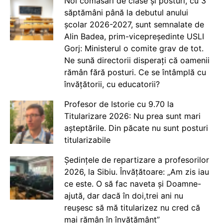
Noi comasări de clase și posturi, cu 3
săptămâni până la debutul anului
școlar 2026-2027, sunt semnalate de
Alin Badea, prim-vicepreședinte USLI
Gorj: Ministerul o comite grav de tot.
Ne sună directorii disperați că oamenii
rămân fără posturi. Ce se întâmplă cu
învățătorii, cu educatorii?
Profesor de Istorie cu 9.70 la
Titularizare 2026: Nu prea sunt mari
așteptările. Din păcate nu sunt posturi
titularizabile
Ședințele de repartizare a profesorilor
2026, la Sibiu. Învățătoare: „Am zis iau
ce este. O să fac naveta și Doamne-
ajută, dar dacă în doi,trei ani nu
reușesc să mă titularizez nu cred că
mai rămân în învățământ”