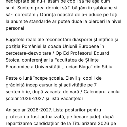
nedreptate să nu-i lăsăm pe copii să fie așa cum
sunt. Suntem prea dornici să îi băgăm în șabloane și
să-i corectăm / Dorința noastră de a-i aduce pe toți
la anumite standarde ar putea duce la pierderi la nivel
personal
Bugetele reale ale reconectării diasporei științifice și
poziția României la coada Uniunii Europene în
cercetare-dezvoltare / Op Ed Profesorul Eduard
Stoica, conferențiar la Facultatea de Științe
Economice a Universității „Lucian Blaga” din Sibiu
Peste o lună începe școala. Elevii și copiii de
grădiniță încep cursurile și activitățile pe 7
septembrie, după vacanța de vară / Calendarul anului
școlar 2026-2027 și lista vacanțelor
An școlar 2026-2027. Lista posturilor pentru
profesori a fost actualizată, pe fiecare județ, după
repartizarea candidaților de la Titularizare 2026 pe