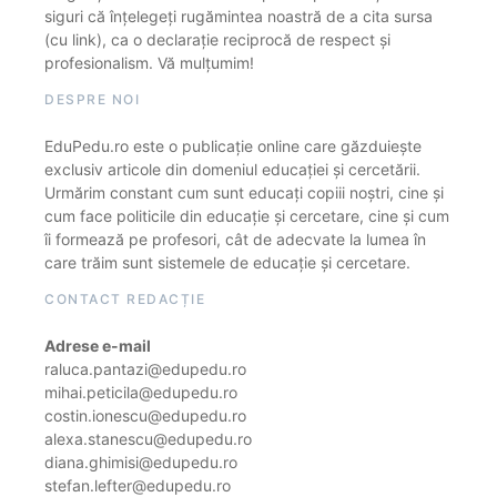
siguri că înțelegeți rugămintea noastră de a cita sursa
(cu link), ca o declarație reciprocă de respect și
profesionalism. Vă mulțumim!
DESPRE NOI
EduPedu.ro este o publicație online care găzduiește
exclusiv articole din domeniul educației și cercetării.
Urmărim constant cum sunt educați copiii noștri, cine și
cum face politicile din educație și cercetare, cine și cum
îi formează pe profesori, cât de adecvate la lumea în
care trăim sunt sistemele de educație și cercetare.
CONTACT REDACȚIE
Adrese e-mail
raluca.pantazi@edupedu.ro
mihai.peticila@edupedu.ro
costin.ionescu@edupedu.ro
alexa.stanescu@edupedu.ro
diana.ghimisi@edupedu.ro
stefan.lefter@edupedu.ro