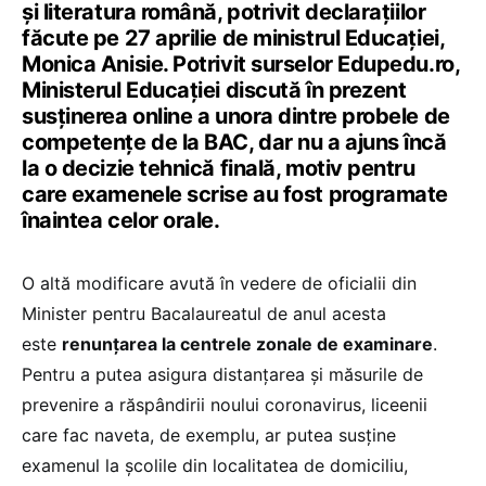
și literatura română, potrivit declarațiilor
făcute pe 27 aprilie de ministrul Educației,
Monica Anisie. Potrivit surselor Edupedu.ro,
Ministerul Educației discută în prezent
susținerea online a unora dintre probele de
competențe de la BAC, dar nu a ajuns încă
la o decizie tehnică finală, motiv pentru
care examenele scrise au fost programate
înaintea celor orale.
O altă modificare avută în vedere de oficialii din
Minister pentru Bacalaureatul de anul acesta
este
renunțarea la centrele zonale de examinare
.
Pentru a putea asigura distanțarea și măsurile de
prevenire a răspândirii noului coronavirus, liceenii
care fac naveta, de exemplu, ar putea susține
examenul la școlile din localitatea de domiciliu,