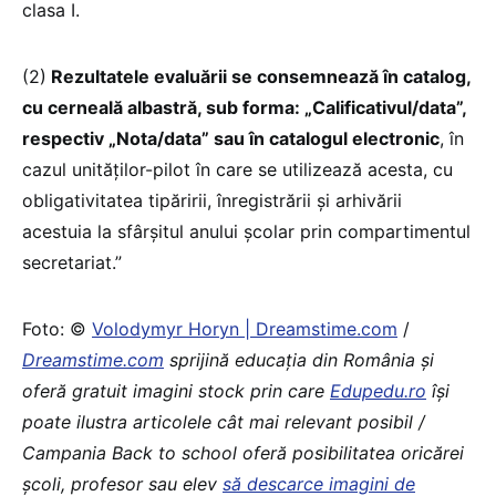
clasa I.
(2)
Rezultatele evaluării se consemnează în catalog,
cu cerneală albastră, sub forma: „Calificativul/data”,
respectiv „Nota/data” sau în catalogul electronic
, în
cazul unităţilor-pilot în care se utilizează acesta, cu
obligativitatea tipăririi, înregistrării şi arhivării
acestuia la sfârşitul anului şcolar prin compartimentul
secretariat.”
Foto: ©
Volodymyr Horyn | Dreamstime.com
/
Dreamstime.com
sprijină educaţia din România şi
oferă gratuit imagini stock prin care
Edupedu.ro
îşi
poate ilustra articolele cât mai relevant posibil /
Campania Back to school oferă posibilitatea oricărei
școli, profesor sau elev
să descarce imagini de