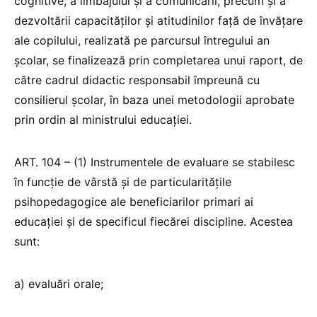
cognitive, a limbajului şi a comunicării, precum şi a
dezvoltării capacităţilor şi atitudinilor faţă de învăţare
ale copilului, realizată pe parcursul întregului an
şcolar, se finalizează prin completarea unui raport, de
către cadrul didactic responsabil împreună cu
consilierul școlar, în baza unei metodologii aprobate
prin ordin al ministrului educaţiei.
ART. 104 – (1) Instrumentele de evaluare se stabilesc
în funcţie de vârstă şi de particularităţile
psihopedagogice ale beneficiarilor primari ai
educației şi de specificul fiecărei discipline. Acestea
sunt:
a) evaluări orale;