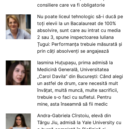
consiliere care va fi obligatorie
Nu poate liceul tehnologic să-i ducă pe
toți elevii la un Bacalaureat de 100%
absolvire, sunt care au intrat cu media
2 sau 3, spune inspectoarea Iuliana
Țugui: Performanța trebuie măsurată și
prin câți absolvenți se angajează
Iasmina Huțupașu, prima admisă la
Medicină Generală, Universitatea
„Carol Davila” din București: Când alegi
un astfel de drum, care necesită mult
învățat, multă muncă, multe sacrificii,
trebuie s-o faci cu sufletul. Pentru
mine, asta înseamnă să fii medic
Andra-Gabriela Cîrstoiu, elevă din
Târgu Jiu, admisă la Yale University cu