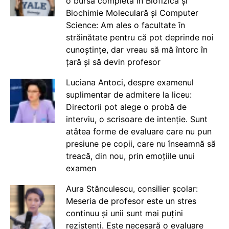
o bursă completă în Biofizică și
Biochimie Moleculară și Computer
Science: Am ales o facultate în
străinătate pentru că pot deprinde noi
cunoștințe, dar vreau să mă întorc în
țară și să devin profesor
Luciana Antoci, despre examenul
suplimentar de admitere la liceu:
Directorii pot alege o probă de
interviu, o scrisoare de intenție. Sunt
atâtea forme de evaluare care nu pun
presiune pe copii, care nu înseamnă să
treacă, din nou, prin emoțiile unui
examen
Aura Stănculescu, consilier școlar:
Meseria de profesor este un stres
continuu și unii sunt mai puțini
rezistenți. Este necesară o evaluare