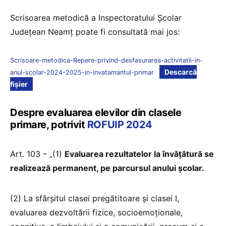
Scrisoarea metodică a Inspectoratului Școlar
Județean Neamț poate fi consultată mai jos:
Scrisoare-metodica-Repere-privind-desfasurarea-activitatii-in-
Descarcă
anul-scolar-2024-2025-in-invatamantul-primar
fișier
Despre evaluarea elevilor din clasele
primare, potrivit
ROFUIP 2024
Art. 103 – „(1)
Evaluarea rezultatelor la învăţătură se
realizează permanent, pe parcursul anului şcolar.
(2) La sfârşitul clasei pregătitoare și clasei I,
evaluarea dezvoltării fizice, socioemoţionale,