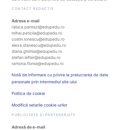
CONTACT REDACȚIE
Adrese e-mail
raluca.pantazi@edupedu.ro
mihai.peticila@edupedu.ro
costin.ionescu@edupedu.ro
alexa.stanescu@edupedu.ro
diana.ghimisi@edupedu.ro
stefan.lefter@edupedu.ro
ramona.florea@edupedu.ro
Notă de informare cu privire la prelucrarea de date
personale prin intermediul site-ului
Politica de cookie
Modifică setarile cookie-urilor
PUBLICITATE ȘI PARTENERIATE
Adresă de e-mail