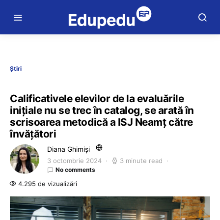
Știri
Calificativele elevilor de la evaluările
inițiale nu se trec în catalog, se arată în
scrisoarea metodică a ISJ Neamț către
învățători
Diana Ghimiși
3 octombrie 2024
3 minute read
No comments
4.295 de vizualizări