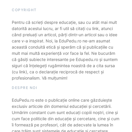
COPYRIGHT
Pentru că scrieți despre educație, sau cu atât mai mult
datorită acestui lucru, ar fi util să citați cu link, atunci
când preluați un articol, părți dintr-un articol sau o idee
care v-a inspirat. Noi, la EduPedu.ro ne-am asumat
această conduită etică și sperăm că și publicațiile cu
mult mai multă experiență vor face la fel. Ne bucurăm
că găsiți subiecte interesante pe Edupedu.ro și suntem
siguri că înțelegeți rugămintea noastră de a cita sursa
(cu link), ca o declarație reciprocă de respect și
profesionalism. Vă mulțumim!
DESPRE NOI
EduPedu.ro este o publicație online care găzduiește
exclusiv articole din domeniul educației și cercetării.
Urmărim constant cum sunt educați copiii noștri, cine și
cum face politicile din educație și cercetare, cine și cum
îi formează pe profesori, cât de adecvate la lumea în
care trăim sunt sistemele de educație și cercetare.