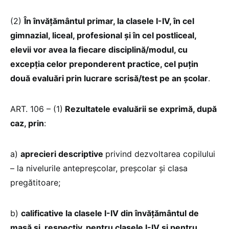
(2)
În învăţământul primar, la clasele I-IV, în cel
gimnazial, liceal, profesional şi în cel postliceal,
elevii vor avea la fiecare disciplină/modul, cu
excepţia celor preponderent practice, cel puţin
două evaluări prin lucrare scrisă/test pe an şcolar
.
ART. 106 – (1)
Rezultatele evaluării se exprimă, după
caz, prin
:
a)
aprecieri descriptive
privind dezvoltarea copilului
– la nivelurile antepreşcolar, preşcolar şi clasa
pregătitoare;
b)
calificative la clasele I-IV din învățământul de
masă şi, respectiv, pentru clasele I-IV și pentru