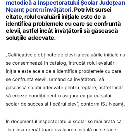
metodică a Inspectoratului Școlar Județean
Neamț pentru învățători
. Potrivit sursei
citate, rolul evaluării inițiale este de a
identifica problemele cu care se confruntă
elevii, astfel încât învățătorii să găsească
soluțiile adecvate.
„Calificativele obținute de elevi la evaluările inițiale nu
se consemnează în catalog, întrucât rolul evaluării
inițiale este acela de a identifica problemele cu care
se confruntă elevii, urmând ca învățătorul să
găsească soluții adecvate pentru reglare, astfel încât
să creeze condiții pentru asigurarea parcursului
școlar de succes al fiecărui elev”, conform ISJ Neamț.
În documentul inspectoratului școlar se mai arată că
„la clasa pregătitoare evaluarea inițială nu se face