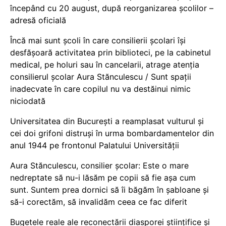
începând cu 20 august, după reorganizarea școlilor –
adresă oficială
Încă mai sunt școli în care consilierii școlari își
desfășoară activitatea prin biblioteci, pe la cabinetul
medical, pe holuri sau în cancelarii, atrage atenția
consilierul școlar Aura Stănculescu / Sunt spații
inadecvate în care copilul nu va destăinui nimic
niciodată
Universitatea din București a reamplasat vulturul și
cei doi grifoni distruși în urma bombardamentelor din
anul 1944 pe frontonul Palatului Universității
Aura Stănculescu, consilier școlar: Este o mare
nedreptate să nu-i lăsăm pe copii să fie așa cum
sunt. Suntem prea dornici să îi băgăm în șabloane și
să-i corectăm, să invalidăm ceea ce fac diferit
Bugetele reale ale reconectării diasporei științifice și