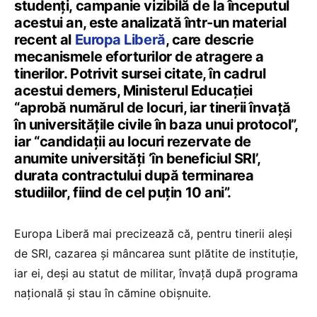
studenți, campanie vizibilă de la începutul
acestui an, este analizată într-un material
recent al
Europa Liberă
, care descrie
mecanismele eforturilor de atragere a
tinerilor. Potrivit sursei citate, în cadrul
acestui demers, Ministerul Educației
“aprobă numărul de locuri, iar tinerii învață
în universitățile civile în baza unui protocol”,
iar “candidații au locuri rezervate de
anumite universități ‘în beneficiul SRI’,
durata contractului după terminarea
studiilor, fiind de cel puțin 10 ani”.
Europa Liberă mai precizează că, pentru tinerii aleși
de SRI, cazarea și mâncarea sunt plătite de instituție,
iar ei, deși au statut de militar, învață după programa
națională și stau în cămine obișnuite.