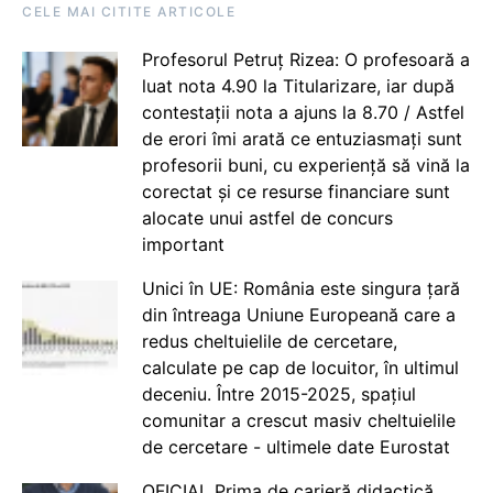
CELE MAI CITITE ARTICOLE
Profesorul Petruț Rizea: O profesoară a
luat nota 4.90 la Titularizare, iar după
contestații nota a ajuns la 8.70 / Astfel
de erori îmi arată ce entuziasmați sunt
profesorii buni, cu experiență să vină la
corectat și ce resurse financiare sunt
alocate unui astfel de concurs
important
Unici în UE: România este singura țară
din întreaga Uniune Europeană care a
redus cheltuielile de cercetare,
calculate pe cap de locuitor, în ultimul
deceniu. Între 2015-2025, spațiul
comunitar a crescut masiv cheltuielile
de cercetare - ultimele date Eurostat
OFICIAL Prima de carieră didactică