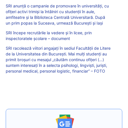
SRI anunță o campanie de promovare în universități, cu
ofițeri activi trimiși la întâlniri cu studenții în aule,
amfiteatre și la Biblioteca Centrală Universitară. După
un prim popas la Suceava, urmează București și Iași
SRI începe recrutările la vedere și în licee, prin
inspectoratele școlare – document
SRI racolează viitori angajați în sediul Facultății de Litere
de la Universitatea din București. Mai mulți studenți au
primit broșuri cu mesajul „căutăm continuu ofițeri (…)
suntem interesați în a selecta psihologi, lingviști, juriști,
personal medical, personal logistic, financiar“ – FOTO