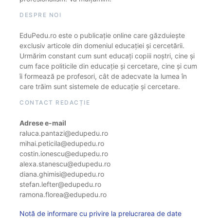
DESPRE NOI
EduPedu.ro este o publicație online care găzduiește
exclusiv articole din domeniul educației și cercetării.
Urmărim constant cum sunt educați copiii noștri, cine și
cum face politicile din educație și cercetare, cine și cum
îi formează pe profesori, cât de adecvate la lumea în
care trăim sunt sistemele de educație și cercetare.
CONTACT REDACȚIE
Adrese e-mail
raluca.pantazi@edupedu.ro
mihai.peticila@edupedu.ro
costin.ionescu@edupedu.ro
alexa.stanescu@edupedu.ro
diana.ghimisi@edupedu.ro
stefan.lefter@edupedu.ro
ramona.florea@edupedu.ro
Notă de informare cu privire la prelucrarea de date