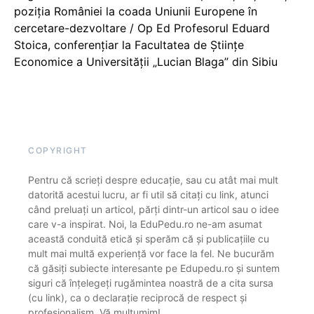
poziția României la coada Uniunii Europene în
cercetare-dezvoltare / Op Ed Profesorul Eduard
Stoica, conferențiar la Facultatea de Științe
Economice a Universității „Lucian Blaga” din Sibiu
COPYRIGHT
Pentru că scrieți despre educație, sau cu atât mai mult
datorită acestui lucru, ar fi util să citați cu link, atunci
când preluați un articol, părți dintr-un articol sau o idee
care v-a inspirat. Noi, la EduPedu.ro ne-am asumat
această conduită etică și sperăm că și publicațiile cu
mult mai multă experiență vor face la fel. Ne bucurăm
că găsiți subiecte interesante pe Edupedu.ro și suntem
siguri că înțelegeți rugămintea noastră de a cita sursa
(cu link), ca o declarație reciprocă de respect și
profesionalism. Vă mulțumim!