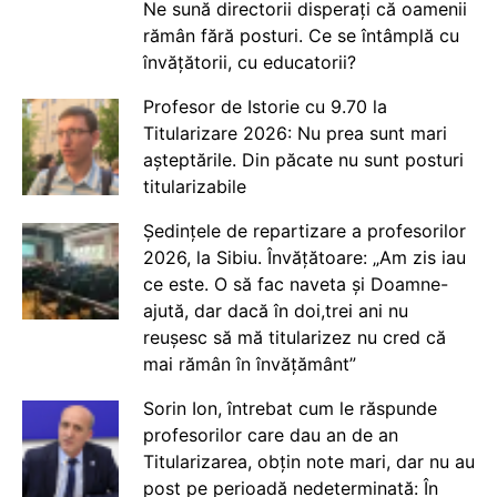
Ne sună directorii disperați că oamenii
rămân fără posturi. Ce se întâmplă cu
învățătorii, cu educatorii?
Profesor de Istorie cu 9.70 la
Titularizare 2026: Nu prea sunt mari
așteptările. Din păcate nu sunt posturi
titularizabile
Ședințele de repartizare a profesorilor
2026, la Sibiu. Învățătoare: „Am zis iau
ce este. O să fac naveta și Doamne-
ajută, dar dacă în doi,trei ani nu
reușesc să mă titularizez nu cred că
mai rămân în învățământ”
Sorin Ion, întrebat cum le răspunde
profesorilor care dau an de an
Titularizarea, obțin note mari, dar nu au
post pe perioadă nedeterminată: În