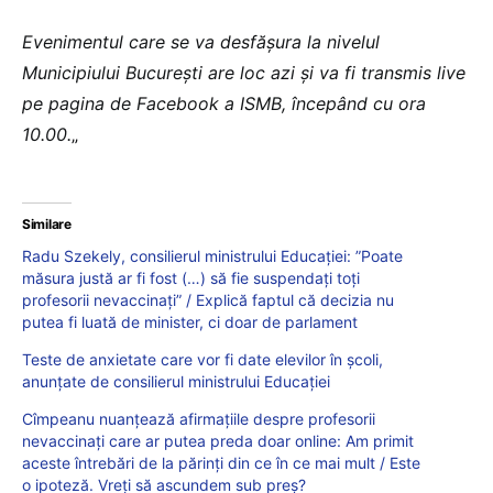
Evenimentul care se va desfășura la nivelul
Municipiului București are loc azi și va fi transmis live
pe pagina de Facebook a ISMB, începând cu ora
10.00.
„
Similare
Radu Szekely, consilierul ministrului Educației: ”Poate
măsura justă ar fi fost (…) să fie suspendați toți
profesorii nevaccinați” / Explică faptul că decizia nu
putea fi luată de minister, ci doar de parlament
Teste de anxietate care vor fi date elevilor în școli,
anunțate de consilierul ministrului Educației
Cîmpeanu nuanțează afirmațiile despre profesorii
nevaccinați care ar putea preda doar online: Am primit
aceste întrebări de la părinți din ce în ce mai mult / Este
o ipoteză. Vreți să ascundem sub preș?