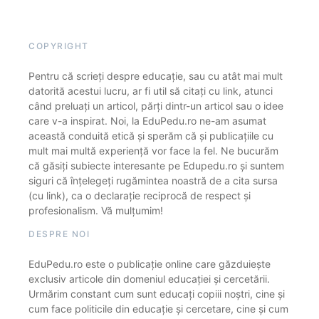
COPYRIGHT
Pentru că scrieți despre educație, sau cu atât mai mult
datorită acestui lucru, ar fi util să citați cu link, atunci
când preluați un articol, părți dintr-un articol sau o idee
care v-a inspirat. Noi, la EduPedu.ro ne-am asumat
această conduită etică și sperăm că și publicațiile cu
mult mai multă experiență vor face la fel. Ne bucurăm
că găsiți subiecte interesante pe Edupedu.ro și suntem
siguri că înțelegeți rugămintea noastră de a cita sursa
(cu link), ca o declarație reciprocă de respect și
profesionalism. Vă mulțumim!
DESPRE NOI
EduPedu.ro este o publicație online care găzduiește
exclusiv articole din domeniul educației și cercetării.
Urmărim constant cum sunt educați copiii noștri, cine și
cum face politicile din educație și cercetare, cine și cum