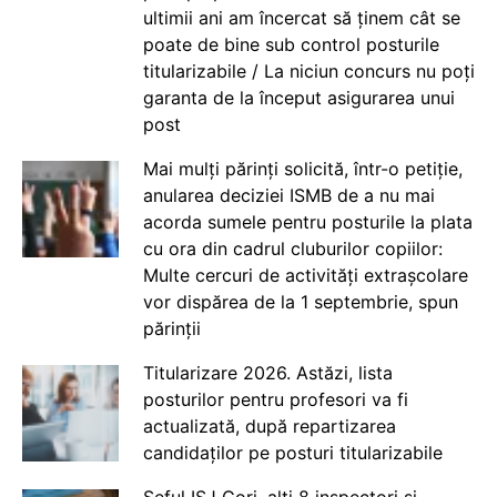
ultimii ani am încercat să ținem cât se
poate de bine sub control posturile
titularizabile / La niciun concurs nu poți
garanta de la început asigurarea unui
post
Mai mulți părinți solicită, într-o petiție,
anularea deciziei ISMB de a nu mai
acorda sumele pentru posturile la plata
cu ora din cadrul cluburilor copiilor:
Multe cercuri de activități extrașcolare
vor dispărea de la 1 septembrie, spun
părinții
Titularizare 2026. Astăzi, lista
posturilor pentru profesori va fi
actualizată, după repartizarea
candidaților pe posturi titularizabile
Șeful ISJ Gorj, alți 8 inspectori și