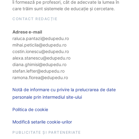
îi formează pe profesori, cât de adecvate la lumea în
care trăim sunt sistemele de educație și cercetare.
CONTACT REDACȚIE
Adrese e-mail
raluca.pantazi@edupedu.ro
mihai.peticila@edupedu.ro
costin.ionescu@edupedu.ro
alexa.stanescu@edupedu.ro
diana.ghimisi@edupedu.ro
stefan.lefter@edupedu.ro
ramona.florea@edupedu.ro
Notă de informare cu privire la prelucrarea de date
personale prin intermediul site-ului
Politica de cookie
Modifică setarile cookie-urilor
PUBLICITATE ȘI PARTENERIATE