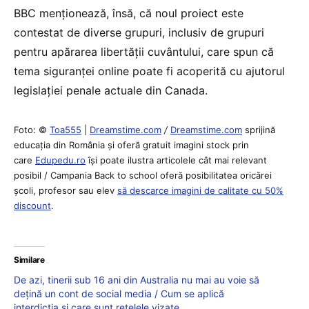
BBC menționează, însă, că noul proiect este
contestat de diverse grupuri, inclusiv de grupuri
pentru apărarea libertății cuvântului, care spun că
tema siguranței online poate fi acoperită cu ajutorul
legislației penale actuale din Canada.
Foto: ©
Toa555
|
Dreamstime.com
/
Dreamstime.com
sprijină
educaţia din România şi oferă gratuit imagini stock prin
care
Edupedu.ro
îşi poate ilustra articolele cât mai relevant
posibil / Campania Back to school oferă posibilitatea oricărei
școli, profesor sau elev
să descarce imagini de calitate cu 50%
discount
.
Similare
De azi, tinerii sub 16 ani din Australia nu mai au voie să
dețină un cont de social media / Cum se aplică
interdicția și care sunt rețelele vizate