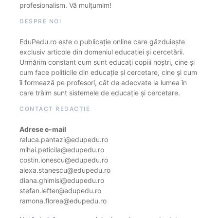
profesionalism. Vă mulțumim!
DESPRE NOI
EduPedu.ro este o publicație online care găzduiește
exclusiv articole din domeniul educației și cercetării.
Urmărim constant cum sunt educați copiii noștri, cine și
cum face politicile din educație și cercetare, cine și cum
îi formează pe profesori, cât de adecvate la lumea în
care trăim sunt sistemele de educație și cercetare.
CONTACT REDACȚIE
Adrese e-mail
raluca.pantazi@edupedu.ro
mihai.peticila@edupedu.ro
costin.ionescu@edupedu.ro
alexa.stanescu@edupedu.ro
diana.ghimisi@edupedu.ro
stefan.lefter@edupedu.ro
ramona.florea@edupedu.ro