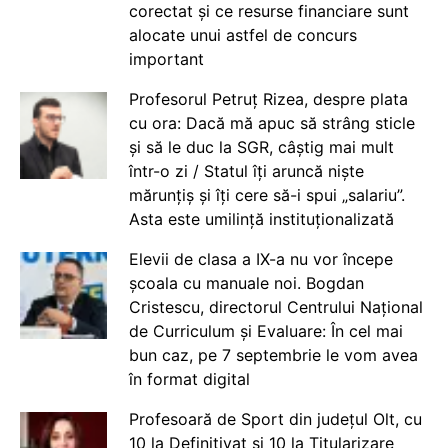
corectat și ce resurse financiare sunt
alocate unui astfel de concurs
important
Profesorul Petruț Rizea, despre plata
cu ora: Dacă mă apuc să strâng sticle
și să le duc la SGR, câștig mai mult
într-o zi / Statul îți aruncă niște
mărunțiș și îți cere să-i spui „salariu”.
Asta este umilință instituționalizată
Elevii de clasa a IX-a nu vor începe
școala cu manuale noi. Bogdan
Cristescu, directorul Centrului Național
de Curriculum și Evaluare: În cel mai
bun caz, pe 7 septembrie le vom avea
în format digital
Profesoară de Sport din județul Olt, cu
10 la Definitivat și 10 la Titularizare