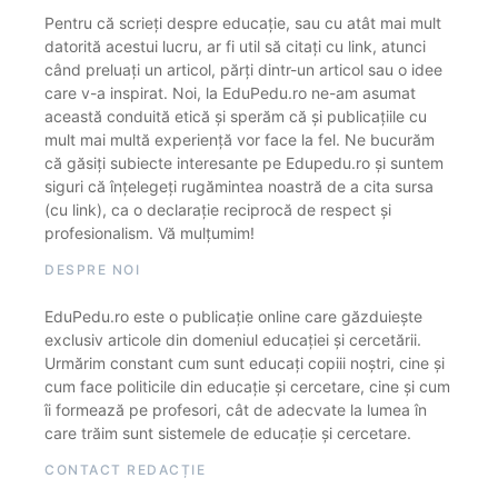
Pentru că scrieți despre educație, sau cu atât mai mult
datorită acestui lucru, ar fi util să citați cu link, atunci
când preluați un articol, părți dintr-un articol sau o idee
care v-a inspirat. Noi, la EduPedu.ro ne-am asumat
această conduită etică și sperăm că și publicațiile cu
mult mai multă experiență vor face la fel. Ne bucurăm
că găsiți subiecte interesante pe Edupedu.ro și suntem
siguri că înțelegeți rugămintea noastră de a cita sursa
(cu link), ca o declarație reciprocă de respect și
profesionalism. Vă mulțumim!
DESPRE NOI
EduPedu.ro este o publicație online care găzduiește
exclusiv articole din domeniul educației și cercetării.
Urmărim constant cum sunt educați copiii noștri, cine și
cum face politicile din educație și cercetare, cine și cum
îi formează pe profesori, cât de adecvate la lumea în
care trăim sunt sistemele de educație și cercetare.
CONTACT REDACȚIE