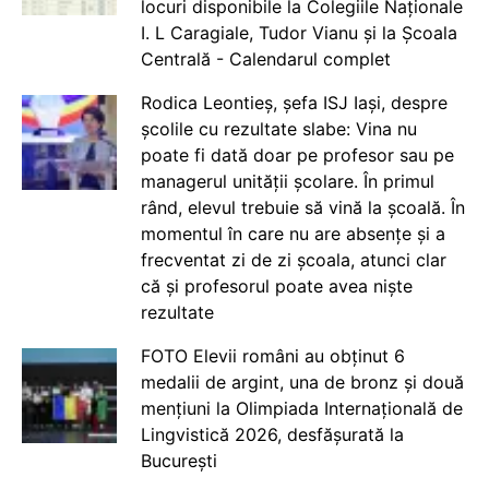
locuri disponibile la Colegiile Naționale
I. L Caragiale, Tudor Vianu și la Școala
Centrală - Calendarul complet
Rodica Leontieș, șefa ISJ Iași, despre
școlile cu rezultate slabe: Vina nu
poate fi dată doar pe profesor sau pe
managerul unității școlare. În primul
rând, elevul trebuie să vină la școală. În
momentul în care nu are absențe și a
frecventat zi de zi școala, atunci clar
că și profesorul poate avea niște
rezultate
FOTO Elevii români au obținut 6
medalii de argint, una de bronz și două
mențiuni la Olimpiada Internațională de
Lingvistică 2026, desfășurată la
București