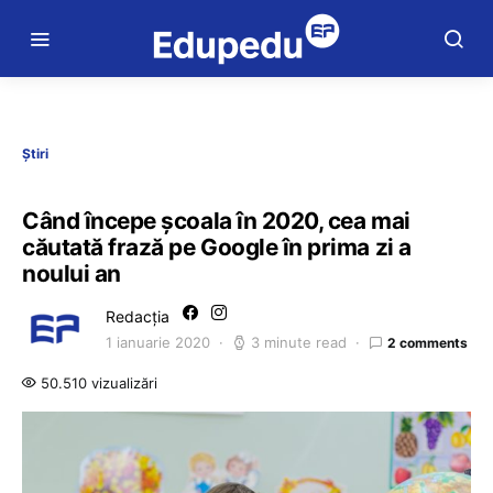
Știri
Când începe şcoala în 2020, cea mai
căutată frază pe Google în prima zi a
noului an
Redacția
1 ianuarie 2020
3 minute read
2 comments
50.510 vizualizări