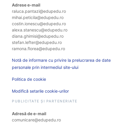
Adrese e-mail
raluca.pantazi@edupedu.ro
mihai.peticila@edupedu.ro
costin.ionescu@edupedu.ro
alexa.stanescu@edupedu.ro
diana.ghimisi@edupedu.ro
stefan.lefter@edupedu.ro
ramona.florea@edupedu.ro
Notă de informare cu privire la prelucrarea de date
personale prin intermediul site-ului
Politica de cookie
Modifică setarile cookie-urilor
PUBLICITATE ȘI PARTENERIATE
Adresă de e-mail
comunicare@edupedu.ro