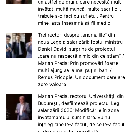
un astfel de drum, care necesită mult
învățat, multă muncă, multe sacrificii,
trebuie s-o faci cu sufletul. Pentru
mine, asta înseamnă să fii medic
Trei rectori despre „anomaliile” din
noua Lege a salarizării: fostul ministru
Daniel David, surprins de proiectul
„care nu respectă nimic din ce știam” /
Marian Preda: Prin promovări foarte
mulți ajung să ia mai puțini bani /
Remus Pricopie: Un document care are
zero valoare
Marian Preda, rectorul Universității din
București, desființează proiectul Legii
salarizării 2026: Modificările în zona
învățământului sunt hilare. Eu nu
înțeleg cine le-a făcut, de ce le-a făcut
și de ce nu este consultată