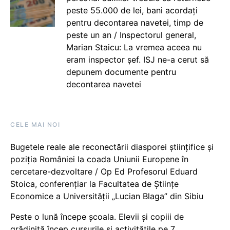
peste 55.000 de lei, bani acordați
pentru decontarea navetei, timp de
peste un an / Inspectorul general,
Marian Staicu: La vremea aceea nu
eram inspector șef. ISJ ne-a cerut să
depunem documente pentru
decontarea navetei
CELE MAI NOI
Bugetele reale ale reconectării diasporei științifice și
poziția României la coada Uniunii Europene în
cercetare-dezvoltare / Op Ed Profesorul Eduard
Stoica, conferențiar la Facultatea de Științe
Economice a Universității „Lucian Blaga” din Sibiu
Peste o lună începe școala. Elevii și copiii de
grădiniță încep cursurile și activitățile pe 7