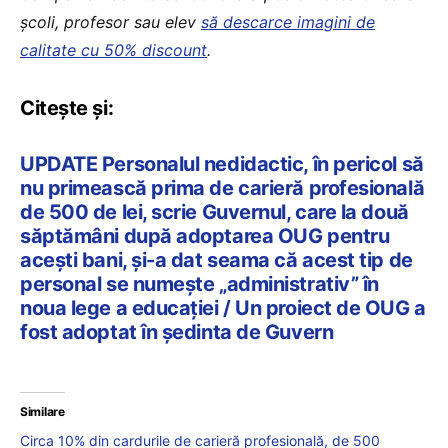
școli, profesor sau elev
să descarce imagini de
calitate cu 50% discount
.
Citește și:
UPDATE Personalul nedidactic, în pericol să
nu primească prima de carieră profesională
de 500 de lei, scrie Guvernul, care la două
săptămâni după adoptarea OUG pentru
acești bani, și-a dat seama că acest tip de
personal se numește „administrativ” în
noua lege a educației / Un proiect de OUG a
fost adoptat în ședinta de Guvern
Similare
Circa 10% din cardurile de carieră profesională, de 500