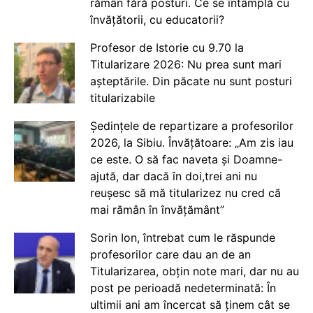
rămân fără posturi. Ce se întâmplă cu
învățătorii, cu educatorii?
Profesor de Istorie cu 9.70 la
Titularizare 2026: Nu prea sunt mari
așteptările. Din păcate nu sunt posturi
titularizabile
Ședințele de repartizare a profesorilor
2026, la Sibiu. Învățătoare: „Am zis iau
ce este. O să fac naveta și Doamne-
ajută, dar dacă în doi,trei ani nu
reușesc să mă titularizez nu cred că
mai rămân în învățământ”
Sorin Ion, întrebat cum le răspunde
profesorilor care dau an de an
Titularizarea, obțin note mari, dar nu au
post pe perioadă nedeterminată: În
ultimii ani am încercat să ținem cât se