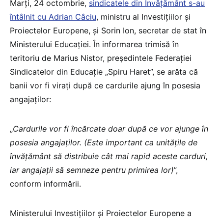
Marți, 24 octombrie,
sindicatele din Învățământ s-au
întâlnit cu Adrian Câciu
, ministru al Investițiilor și
Proiectelor Europene, și Sorin Ion, secretar de stat în
Ministerului Educației. În informarea trimisă în
teritoriu de Marius Nistor, președintele Federației
Sindicatelor din Educație „Spiru Haret”, se arăta că
banii vor fi virați după ce cardurile ajung în posesia
angajaților:
„
Cardurile vor fi încărcate doar după ce vor ajunge în
posesia angajaților. (Este important ca unitățile de
învățământ să distribuie cât mai rapid aceste carduri,
iar angajații să semneze pentru primirea lor)
”,
conform informării.
Ministerului Investițiilor şi Proiectelor Europene a