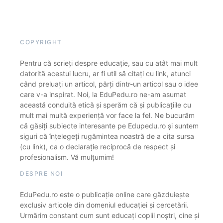
COPYRIGHT
Pentru că scrieți despre educație, sau cu atât mai mult
datorită acestui lucru, ar fi util să citați cu link, atunci
când preluați un articol, părți dintr-un articol sau o idee
care v-a inspirat. Noi, la EduPedu.ro ne-am asumat
această conduită etică și sperăm că și publicațiile cu
mult mai multă experiență vor face la fel. Ne bucurăm
că găsiți subiecte interesante pe Edupedu.ro și suntem
siguri că înțelegeți rugămintea noastră de a cita sursa
(cu link), ca o declarație reciprocă de respect și
profesionalism. Vă mulțumim!
DESPRE NOI
EduPedu.ro este o publicație online care găzduiește
exclusiv articole din domeniul educației și cercetării.
Urmărim constant cum sunt educați copiii noștri, cine și