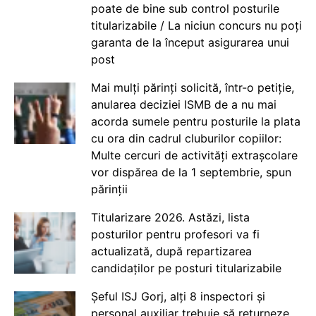
poate de bine sub control posturile
titularizabile / La niciun concurs nu poți
garanta de la început asigurarea unui
post
Mai mulți părinți solicită, într-o petiție,
anularea deciziei ISMB de a nu mai
acorda sumele pentru posturile la plata
cu ora din cadrul cluburilor copiilor:
Multe cercuri de activități extrașcolare
vor dispărea de la 1 septembrie, spun
părinții
Titularizare 2026. Astăzi, lista
posturilor pentru profesori va fi
actualizată, după repartizarea
candidaților pe posturi titularizabile
Șeful ISJ Gorj, alți 8 inspectori și
personal auxiliar trebuie să returneze