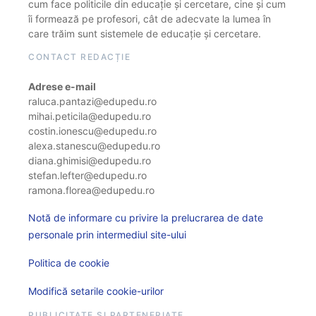
cum face politicile din educație și cercetare, cine și cum
îi formează pe profesori, cât de adecvate la lumea în
care trăim sunt sistemele de educație și cercetare.
CONTACT REDACȚIE
Adrese e-mail
raluca.pantazi@edupedu.ro
mihai.peticila@edupedu.ro
costin.ionescu@edupedu.ro
alexa.stanescu@edupedu.ro
diana.ghimisi@edupedu.ro
stefan.lefter@edupedu.ro
ramona.florea@edupedu.ro
Notă de informare cu privire la prelucrarea de date
personale prin intermediul site-ului
Politica de cookie
Modifică setarile cookie-urilor
PUBLICITATE ȘI PARTENERIATE