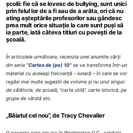
școlii: fie că se lovesc de bullying, sunt unici
prin felul lor de a fi sau de a arăta, ori că nu
ating așteptările profesorilor sau gândesc
prea mult orice situație la care sunt puși să
ia parte, iată câteva titluri cu povești de la
școală.
În articolele următoare, recenzia unei anumite cărți
din seria
“Cartea de (pe) 10”
se va transforma într-un
material cu aceeași frecvență – lunară – în care se vor
regăsi mai multe sugestii de volume și nu unul singur:
de călătorie, de școală, “carte utilă”, carte istorică; pe
grupe de vârstă etc.
„Băiatul cel nou”, de Tracy Chevalier
O poveste care are loc în Washington D.C., capitala