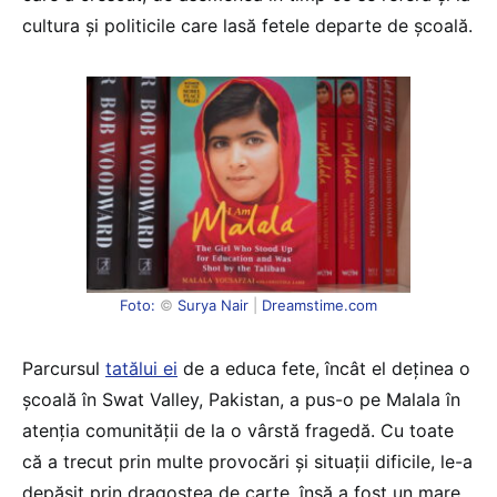
cultura și politicile care lasă fetele departe de școală.
Foto:
©
Surya Nair
|
Dreamstime.com
Parcursul
tatălui ei
de a educa fete, încât el deținea o
școală în Swat Valley, Pakistan, a pus-o pe Malala în
atenția comunității de la o vârstă fragedă. Cu toate
că a trecut prin multe provocări și situații dificile, le-a
depășit prin dragostea de carte, însă a fost un mare