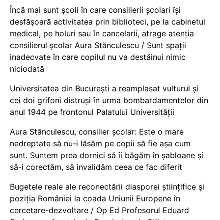
Încă mai sunt școli în care consilierii școlari își
desfășoară activitatea prin biblioteci, pe la cabinetul
medical, pe holuri sau în cancelarii, atrage atenția
consilierul școlar Aura Stănculescu / Sunt spații
inadecvate în care copilul nu va destăinui nimic
niciodată
Universitatea din București a reamplasat vulturul și
cei doi grifoni distruși în urma bombardamentelor din
anul 1944 pe frontonul Palatului Universității
Aura Stănculescu, consilier școlar: Este o mare
nedreptate să nu-i lăsăm pe copii să fie așa cum
sunt. Suntem prea dornici să îi băgăm în șabloane și
să-i corectăm, să invalidăm ceea ce fac diferit
Bugetele reale ale reconectării diasporei științifice și
poziția României la coada Uniunii Europene în
cercetare-dezvoltare / Op Ed Profesorul Eduard