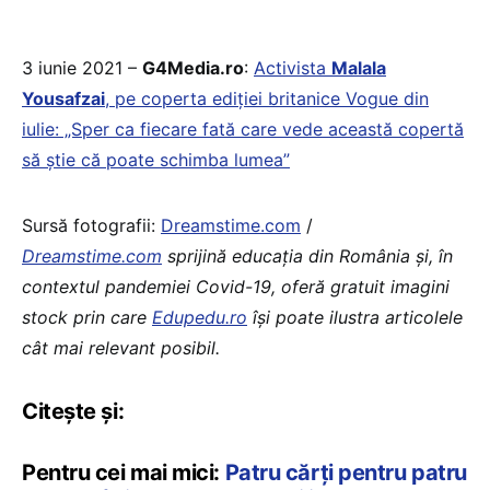
3 iunie 2021 –
G4Media.ro
:
Activista
Malala
Yousafzai
, pe coperta ediţiei britanice Vogue din
iulie: „Sper ca fiecare fată care vede această copertă
să ştie că poate schimba lumea”
Sursă fotografii:
Dreamstime.com
/
Dreamstime.com
sprijină educaţia din România şi, în
contextul pandemiei Covid-19, oferă gratuit imagini
stock prin care
Edupedu.ro
îşi poate ilustra articolele
cât mai relevant posibil.
Citește și:
Pentru cei mai mici:
Patru cărți pentru patru