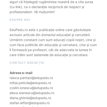
siguri că înțelegeți rugămintea noastră de a cita sursa
(cu link), ca o declarație reciprocă de respect și
profesionalism. Vă mulțumim!
DESPRE NOI
EduPedu.ro este o publicație online care găzduiește
exclusiv articole din domeniul educației și cercetării.
Urmărim constant cum sunt educați copiii noștri, cine și
cum face politicile din educație și cercetare, cine și cum
îi formează pe profesori, cât de adecvate la lumea în
care trăim sunt sistemele de educație și cercetare.
CONTACT REDACȚIE
Adrese e-mail
raluca.pantazi@edupedu.ro
mihai.peticila@edupedu.ro
costin.ionescu@edupedu.ro
alexa.stanescu@edupedu.ro
diana.ghimisi@edupedu.ro
stefan.lefter@edupedu.ro