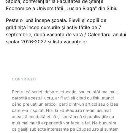
Stoica, conferențiar la Facultatea de Științe
Economice a Universității „Lucian Blaga” din Sibiu
Peste o lună începe școala. Elevii și copiii de
grădiniță încep cursurile și activitățile pe 7
septembrie, după vacanța de vară / Calendarul anului
școlar 2026-2027 și lista vacanțelor
COPYRIGHT
Pentru că scrieți despre educație, sau cu atât mai mult
datorită acestui lucru, ar fi util să citați cu link, atunci
când preluați un articol, părți dintr-un articol sau o idee
care v-a inspirat. Noi, la EduPedu.ro ne-am asumat
această conduită etică și sperăm că și publicațiile cu
mult mai multă experiență vor face la fel. Ne bucurăm
că găsiți subiecte interesante pe Edupedu.ro și suntem