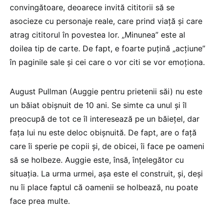
convingătoare, deoarece invită cititorii să se
asocieze cu personaje reale, care prind viață și care
atrag cititorul în povestea lor. „Minunea” este al
doilea tip de carte. De fapt, e foarte puțină „acțiune”
în paginile sale și cei care o vor citi se vor emoționa.
August Pullman (Auggie pentru prietenii săi) nu este
un băiat obișnuit de 10 ani. Se simte ca unul și îl
preocupă de tot ce îl interesează pe un băiețel, dar
fața lui nu este deloc obișnuită. De fapt, are o față
care îi sperie pe copii și, de obicei, îi face pe oameni
să se holbeze. Auggie este, însă, înțelegător cu
situația. La urma urmei, așa este el construit, și, deși
nu îi place faptul că oamenii se holbează, nu poate
face prea multe.