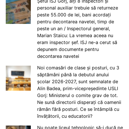
Șeful ISJ Gorj, alți 8 inspectori și
personal auxiliar trebuie să returneze
peste 55.000 de lei, bani acordați
pentru decontarea navetei, timp de
peste un an / Inspectorul general,
Marian Staicu: La vremea aceea nu
eram inspector șef. ISJ ne-a cerut să
depunem documente pentru
decontarea navetei
Noi comasări de clase și posturi, cu 3
săptămâni până la debutul anului
școlar 2026-2027, sunt semnalate de
Alin Badea, prim-vicepreședinte USLI
Gorj: Ministerul o comite grav de tot.
Ne sună directorii disperați că oamenii
rămân fără posturi. Ce se întâmplă cu
învățătorii, cu educatorii?
Nu poate liceul tehnologic să-i ducă pe