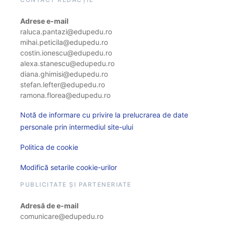
Adrese e-mail
raluca.pantazi@edupedu.ro
mihai.peticila@edupedu.ro
costin.ionescu@edupedu.ro
alexa.stanescu@edupedu.ro
diana.ghimisi@edupedu.ro
stefan.lefter@edupedu.ro
ramona.florea@edupedu.ro
Notă de informare cu privire la prelucrarea de date
personale prin intermediul site-ului
Politica de cookie
Modifică setarile cookie-urilor
PUBLICITATE ȘI PARTENERIATE
Adresă de e-mail
comunicare@edupedu.ro