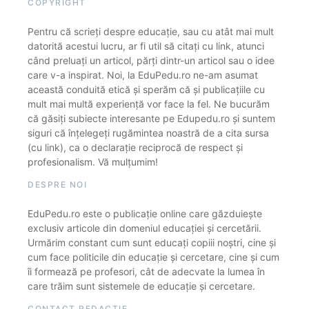
COPYRIGHT
Pentru că scrieți despre educație, sau cu atât mai mult
datorită acestui lucru, ar fi util să citați cu link, atunci
când preluați un articol, părți dintr-un articol sau o idee
care v-a inspirat. Noi, la EduPedu.ro ne-am asumat
această conduită etică și sperăm că și publicațiile cu
mult mai multă experiență vor face la fel. Ne bucurăm
că găsiți subiecte interesante pe Edupedu.ro și suntem
siguri că înțelegeți rugămintea noastră de a cita sursa
(cu link), ca o declarație reciprocă de respect și
profesionalism. Vă mulțumim!
DESPRE NOI
EduPedu.ro este o publicație online care găzduiește
exclusiv articole din domeniul educației și cercetării.
Urmărim constant cum sunt educați copiii noștri, cine și
cum face politicile din educație și cercetare, cine și cum
îi formează pe profesori, cât de adecvate la lumea în
care trăim sunt sistemele de educație și cercetare.
CONTACT REDACȚIE