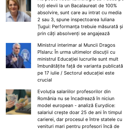
toți elevii la un Bacalaureat de 100%
absolvire, sunt care au intrat cu media
2 sau 3, spune inspectoarea Iuliana
Țugui: Performanța trebuie măsurată și
prin câți absolvenți se angajează
Ministrul interimar al Muncii Dragos
Pîslaru: În urma ultimelor discuții cu
ministrul Educației lucrurile sunt mult
îmbunătățite față de varianta publicată
pe 17 iulie / Sectorul educației este
crucial
Evoluția salariilor profesorilor din
România nu se încadrează în niciun
model european - analiză Eurydice:
salariul crește doar 25 de ani în timpul
carierei, dar procesul e între statele cu
venituri mari pentru profesori încă de