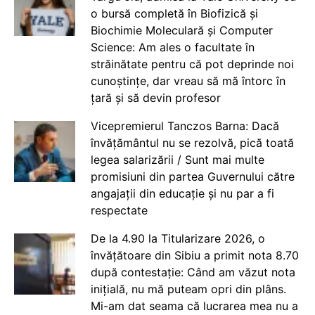
o bursă completă în Biofizică și
Biochimie Moleculară și Computer
Science: Am ales o facultate în
străinătate pentru că pot deprinde noi
cunoștințe, dar vreau să mă întorc în
țară și să devin profesor
Vicepremierul Tanczos Barna: Dacă
învățământul nu se rezolvă, pică toată
legea salarizării / Sunt mai multe
promisiuni din partea Guvernului către
angajații din educație și nu par a fi
respectate
De la 4.90 la Titularizare 2026, o
învățătoare din Sibiu a primit nota 8.70
după contestație: Când am văzut nota
inițială, nu mă puteam opri din plâns.
Mi-am dat seama că lucrarea mea nu a