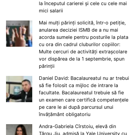
la începutul carierei și cele cu cele mai
mici salarii
Mai mulți părinți solicită, într-o petiție,
anularea deciziei ISMB de a nu mai
acorda sumele pentru posturile la plata
cu ora din cadrul cluburilor copiilor:
Multe cercuri de activități extrașcolare
vor dispărea de la 1 septembrie, spun
părinții
Daniel David: Bacalaureatul nu ar trebui
să fie folosit ca mijloc de intrare la
facultate. Bacalaureatul trebuie să fie
un examen care certifică competențele
pe care le ai după parcursul unui
învățământ obligatoriu
Andra-Gabriela Cîrstoiu, elevă din
Târgu Jiu, admisă la Yale University cu