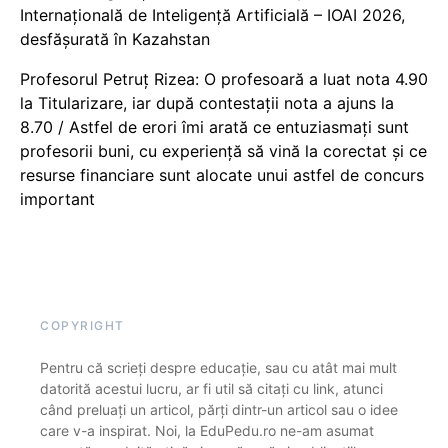
Internațională de Inteligență Artificială – IOAI 2026,
desfășurată în Kazahstan
Profesorul Petruț Rizea: O profesoară a luat nota 4.90
la Titularizare, iar după contestații nota a ajuns la
8.70 / Astfel de erori îmi arată ce entuziasmați sunt
profesorii buni, cu experiență să vină la corectat și ce
resurse financiare sunt alocate unui astfel de concurs
important
COPYRIGHT
Pentru că scrieți despre educație, sau cu atât mai mult
datorită acestui lucru, ar fi util să citați cu link, atunci
când preluați un articol, părți dintr-un articol sau o idee
care v-a inspirat. Noi, la EduPedu.ro ne-am asumat