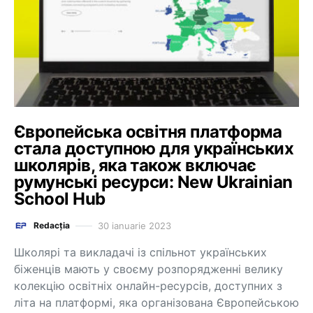
Європейська освітня платформа
стала доступною для українських
школярів, яка також включає
румунські ресурси: New Ukrainian
School Hub
30 ianuarie 2023
Redacția
Школярі та викладачі із спільнот українських
біженців мають у своєму розпорядженні велику
колекцію освітніх онлайн-ресурсів, доступних з
літа на платформі, яка організована Європейською