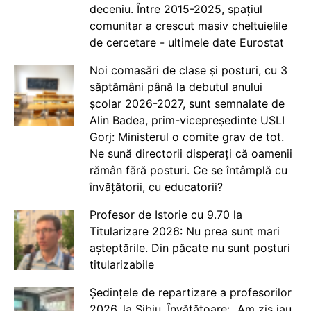
deceniu. Între 2015-2025, spațiul
comunitar a crescut masiv cheltuielile
de cercetare - ultimele date Eurostat
Noi comasări de clase și posturi, cu 3
săptămâni până la debutul anului
școlar 2026-2027, sunt semnalate de
Alin Badea, prim-vicepreședinte USLI
Gorj: Ministerul o comite grav de tot.
Ne sună directorii disperați că oamenii
rămân fără posturi. Ce se întâmplă cu
învățătorii, cu educatorii?
Profesor de Istorie cu 9.70 la
Titularizare 2026: Nu prea sunt mari
așteptările. Din păcate nu sunt posturi
titularizabile
Ședințele de repartizare a profesorilor
2026, la Sibiu. Învățătoare: „Am zis iau