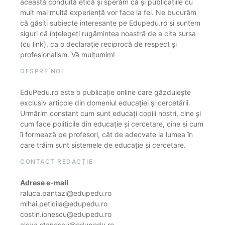
această conduită etică și sperăm că și publicațiile cu
mult mai multă experiență vor face la fel. Ne bucurăm
că găsiți subiecte interesante pe Edupedu.ro și suntem
siguri că înțelegeți rugămintea noastră de a cita sursa
(cu link), ca o declarație reciprocă de respect și
profesionalism. Vă mulțumim!
DESPRE NOI
EduPedu.ro este o publicație online care găzduiește
exclusiv articole din domeniul educației și cercetării.
Urmărim constant cum sunt educați copiii noștri, cine și
cum face politicile din educație și cercetare, cine și cum
îi formează pe profesori, cât de adecvate la lumea în
care trăim sunt sistemele de educație și cercetare.
CONTACT REDACȚIE
Adrese e-mail
raluca.pantazi@edupedu.ro
mihai.peticila@edupedu.ro
costin.ionescu@edupedu.ro
alexa.stanescu@edupedu.ro