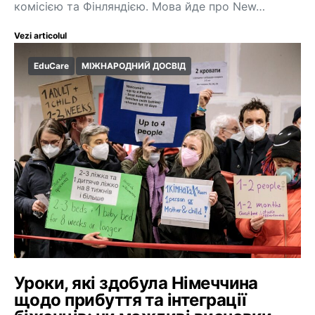
комісією та Фінляндією. Мова йде про New…
Vezi articolul
EduCare
МІЖНАРОДНИЙ ДОСВІД
Уроки, які здобула Німеччина
щодо прибуття та інтеграції