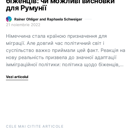
біженців: чи можливі висновки
для Румунії
Rainer Ohliger and Raphaela Schweiger
21 noiembrie 2022
Німеччина стала країною призначення для
міграції. Але довгий час політичний світ і
суспільство важко приймали цей факт. Реакція на
нову реальність призвела до значної адаптації
імміграційної політики: політика щодо біженців,…
Vezi articolul
CELE MAI CITITE ARTICOLE