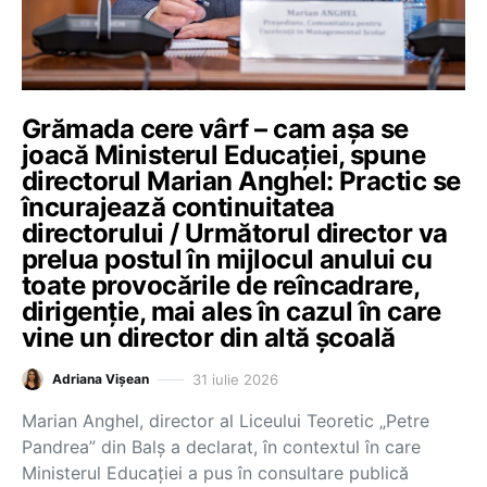
Grămada cere vârf – cam așa se
joacă Ministerul Educației, spune
directorul Marian Anghel: Practic se
încurajează continuitatea
directorului / Următorul director va
prelua postul în mijlocul anului cu
toate provocările de reîncadrare,
dirigenție, mai ales în cazul în care
vine un director din altă școală
31 iulie 2026
Adriana Vișean
Marian Anghel, director al Liceului Teoretic „Petre
Pandrea” din Balș a declarat, în contextul în care
Ministerul Educației a pus în consultare publică