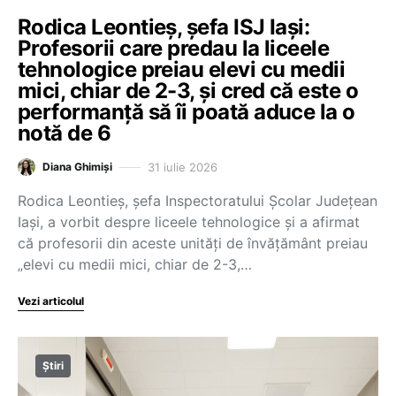
Rodica Leontieș, șefa ISJ Iași:
Profesorii care predau la liceele
tehnologice preiau elevi cu medii
mici, chiar de 2-3, și cred că este o
performanță să îi poată aduce la o
notă de 6
31 iulie 2026
Diana Ghimiși
Rodica Leontieș, șefa Inspectoratului Școlar Județean
Iași, a vorbit despre liceele tehnologice și a afirmat
că profesorii din aceste unități de învățământ preiau
„elevi cu medii mici, chiar de 2-3,…
Vezi articolul
Știri