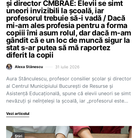
și director CMBRAE: Elevii se simt
uneori invizibili la școală, iar
profesorul trebuie să-i vadă / Dacă
mi-am ales profesia pentru a forma
copiii îmi asum rolul, dar dacă m-am
gândit că e un loc de muncă sigur la
stat s-ar putea să mă raportez
diferit la copii
31 iulie 2026
Alexa Stănescu
Aura Stănculescu, profesor consilier școlar și director
al Centrul Municipiului București de Resurse și
Asistență Educațională, spune că elevii uneori se simt
nevăzuți și neînțeleși la școală, iar „profesorul este…
Vezi articolul
Știri