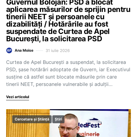
Guvernul Bolojan: PSD a blocat
aplicarea măsurilor de sprijin pentru
tinerii NEET și persoanele cu
dizabilități / Hotărârile au fost
suspendate de Curtea de Apel
București, la solicitarea PSD
31 iulie 2026
Ana Moise
Curtea de Apel București a suspendat, la solicitarea
PSD, șase hotărâri adoptate de Guvern, iar Executivul
susține că astfel sunt blocate măsurile prin care
tinerii NEET, persoanele vulnerabile și adulții…
Vezi articolul
Cercetare și Știință
Știri