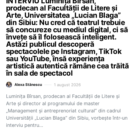
INTERVIU Luminița Bîrsan,
prodecan al Facultății de Litere și
Arte, Universitatea „Lucian Blaga”
din Sibiu: Nu cred că teatrul trebuie
să concureze cu mediul digital, ci să
învețe să îl folosească inteligent.
Astăzi publicul descoperă
spectacolele pe Instagram, TikTok
sau YouTube, însă experiența
artistică autentică rămâne cea trăită
în sala de spectacol
1 august 2026
Alexa Stănescu
Luminița Bîrsan, prodecan al Facultății de Litere și
Arte și director al programului de master
„Management și antreprenoriat cultural” din cadrul
Universității „Lucian Blaga” din Sibiu, vorbește într-un
interviu pentru…