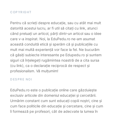
COPYRIGHT
Pentru că scrieți despre educație, sau cu atât mai mult
datorită acestui lucru, ar fi util să citați cu link, atunci
când preluați un articol, părți dintr-un articol sau o idee
care v-a inspirat. Noi, la EduPedu.ro ne-am asumat
această conduită etică și sperăm că și publicațiile cu
mult mai multă experiență vor face la fel. Ne bucurăm
că găsiți subiecte interesante pe Edupedu.ro și suntem
siguri că înțelegeți rugămintea noastră de a cita sursa
(cu link), ca o declarație reciprocă de respect și
profesionalism. Vă mulțumim!
DESPRE NOI
EduPedu.ro este o publicație online care găzduiește
exclusiv articole din domeniul educației și cercetării.
Urmărim constant cum sunt educați copiii noștri, cine și
cum face politicile din educație și cercetare, cine și cum
îi formează pe profesori, cât de adecvate la lumea în