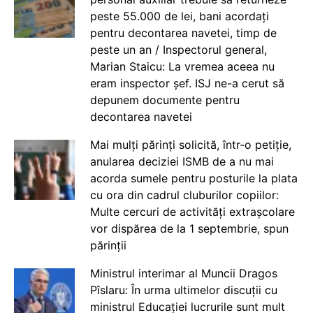
peste 55.000 de lei, bani acordați
pentru decontarea navetei, timp de
peste un an / Inspectorul general,
Marian Staicu: La vremea aceea nu
eram inspector șef. ISJ ne-a cerut să
depunem documente pentru
decontarea navetei
Mai mulți părinți solicită, într-o petiție,
anularea deciziei ISMB de a nu mai
acorda sumele pentru posturile la plata
cu ora din cadrul cluburilor copiilor:
Multe cercuri de activități extrașcolare
vor dispărea de la 1 septembrie, spun
părinții
Ministrul interimar al Muncii Dragos
Pîslaru: În urma ultimelor discuții cu
ministrul Educației lucrurile sunt mult