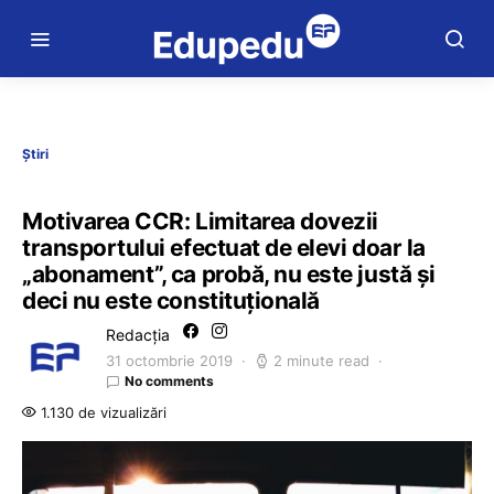
Știri
Motivarea CCR: Limitarea dovezii
transportului efectuat de elevi doar la
„abonament”, ca probă, nu este justă şi
deci nu este constituţională
Redacția
31 octombrie 2019
2 minute read
No comments
1.130 de vizualizări