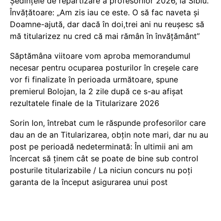
Ședințele de repartizare a profesorilor 2026, la Sibiu.
Învățătoare: „Am zis iau ce este. O să fac naveta și
Doamne-ajută, dar dacă în doi,trei ani nu reușesc să
mă titularizez nu cred că mai rămân în învățământ”
Săptămâna viitoare vom aproba memorandumul
necesar pentru ocuparea posturilor în creșele care
vor fi finalizate în perioada următoare, spune
premierul Bolojan, la 2 zile după ce s-au afișat
rezultatele finale de la Titularizare 2026
Sorin Ion, întrebat cum le răspunde profesorilor care
dau an de an Titularizarea, obțin note mari, dar nu au
post pe perioadă nedeterminată: În ultimii ani am
încercat să ținem cât se poate de bine sub control
posturile titularizabile / La niciun concurs nu poți
garanta de la început asigurarea unui post