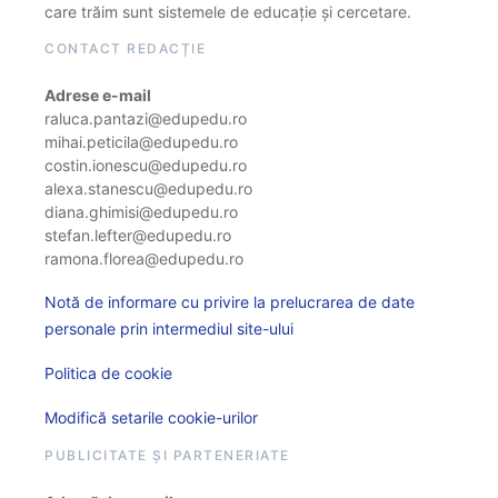
care trăim sunt sistemele de educație și cercetare.
CONTACT REDACȚIE
Adrese e-mail
raluca.pantazi@edupedu.ro
mihai.peticila@edupedu.ro
costin.ionescu@edupedu.ro
alexa.stanescu@edupedu.ro
diana.ghimisi@edupedu.ro
stefan.lefter@edupedu.ro
ramona.florea@edupedu.ro
Notă de informare cu privire la prelucrarea de date
personale prin intermediul site-ului
Politica de cookie
Modifică setarile cookie-urilor
PUBLICITATE ȘI PARTENERIATE