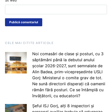
Sit web
CELE MAI CITITE ARTICOLE
Noi comasări de clase și posturi, cu 3
săptămâni până la debutul anului
școlar 2026-2027, sunt semnalate de
Alin Badea, prim-vicepreședinte USLI
Gorj: Ministerul o comite grav de tot.
Ne sună directorii disperați că oamenii
rămân fără posturi. Ce se întâmplă cu
învățătorii, cu educatorii?
Șeful ISJ Gorj, alți 8 inspectori și
personal auxiliar trebuie să returneze