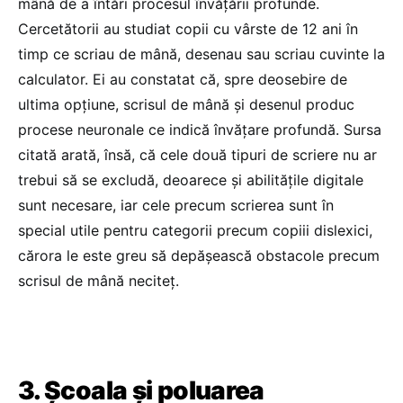
mână de a întări procesul învățării profunde.
Cercetătorii au studiat copii cu vârste de 12 ani în
timp ce scriau de mână, desenau sau scriau cuvinte la
calculator. Ei au constatat că, spre deosebire de
ultima opțiune, scrisul de mână și desenul produc
procese neuronale ce indică învățare profundă. Sursa
citată arată, însă, că cele două tipuri de scriere nu ar
trebui să se excludă, deoarece și abilitățile digitale
sunt necesare, iar cele precum scrierea sunt în
special utile pentru categorii precum copiii dislexici,
cărora le este greu să depășească obstacole precum
scrisul de mână neciteț.
3. Școala și poluarea