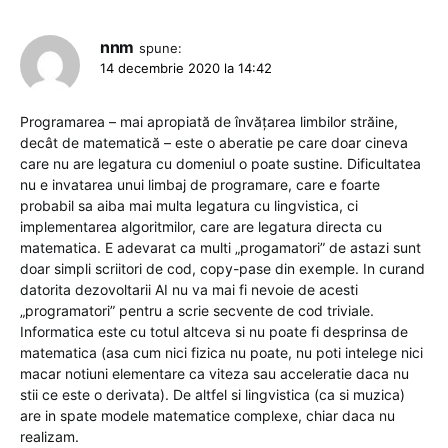
nnm
spune:
14 decembrie 2020 la 14:42
Programarea – mai apropiată de învățarea limbilor străine,
decât de matematică – este o aberatie pe care doar cineva
care nu are legatura cu domeniul o poate sustine. Dificultatea
nu e invatarea unui limbaj de programare, care e foarte
probabil sa aiba mai multa legatura cu lingvistica, ci
implementarea algoritmilor, care are legatura directa cu
matematica. E adevarat ca multi „progamatori” de astazi sunt
doar simpli scriitori de cod, copy-pase din exemple. In curand
datorita dezovoltarii AI nu va mai fi nevoie de acesti
„programatori” pentru a scrie secvente de cod triviale.
Informatica este cu totul altceva si nu poate fi desprinsa de
matematica (asa cum nici fizica nu poate, nu poti intelege nici
macar notiuni elementare ca viteza sau acceleratie daca nu
stii ce este o derivata). De altfel si lingvistica (ca si muzica)
are in spate modele matematice complexe, chiar daca nu
realizam.