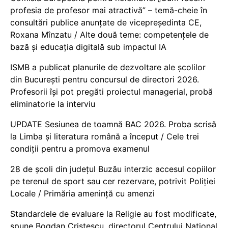
profesia de profesor mai atractivă” – temă-cheie în
consultări publice anunțate de vicepreședinta CE,
Roxana Mînzatu / Alte două teme: competențele de
bază și educația digitală sub impactul IA
ISMB a publicat planurile de dezvoltare ale școlilor
din București pentru concursul de directori 2026.
Profesorii își pot pregăti proiectul managerial, probă
eliminatorie la interviu
UPDATE Sesiunea de toamnă BAC 2026. Proba scrisă
la Limba și literatura română a început / Cele trei
condiții pentru a promova examenul
28 de școli din județul Buzău interzic accesul copiilor
pe terenul de sport sau cer rezervare, potrivit Poliției
Locale / Primăria amenință cu amenzi
Standardele de evaluare la Religie au fost modificate,
spune Bogdan Cristescu, directorul Centrului Național