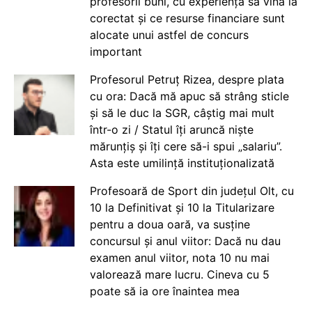
profesorii buni, cu experiență să vină la
corectat și ce resurse financiare sunt
alocate unui astfel de concurs
important
Profesorul Petruț Rizea, despre plata
cu ora: Dacă mă apuc să strâng sticle
și să le duc la SGR, câștig mai mult
într-o zi / Statul îți aruncă niște
mărunțiș și îți cere să-i spui „salariu”.
Asta este umilință instituționalizată
Profesoară de Sport din județul Olt, cu
10 la Definitivat și 10 la Titularizare
pentru a doua oară, va susține
concursul și anul viitor: Dacă nu dau
examen anul viitor, nota 10 nu mai
valorează mare lucru. Cineva cu 5
poate să ia ore înaintea mea