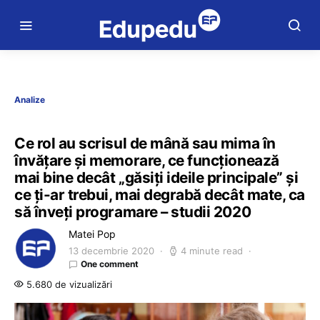
Analize
Ce rol au scrisul de mână sau mima în
învățare și memorare, ce funcționează
mai bine decât „găsiți ideile principale” și
ce ți-ar trebui, mai degrabă decât mate, ca
să înveți programare – studii 2020
Matei Pop
13 decembrie 2020
4 minute read
One comment
5.680 de vizualizări