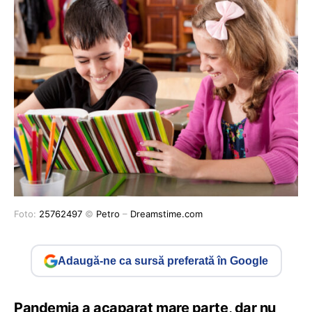
Foto:
25762497
©
Petro
–
Dreamstime.com
Adaugă-ne ca sursă preferată în Google
Pandemia a acaparat mare parte, dar nu