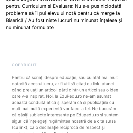
pentru Curriculum și Evaluare: Nu s-a pus niciodată
problema să îi pui elevului notă pentru că merge la
Biserică / Au fost niște lucruri nu minunat înțelese și
nu minunat formulate
COPYRIGHT
Pentru că scrieți despre educație, sau cu atât mai mult
datorită acestui lucru, ar fi util să citați cu link, atunci
când preluați un articol, părți dintr-un articol sau o idee
care v-a inspirat. Noi, la EduPedu.ro ne-am asumat
această conduită etică și sperăm că și publicațiile cu
mult mai multă experiență vor face la fel. Ne bucurăm
că găsiți subiecte interesante pe Edupedu.ro și suntem
siguri că înțelegeți rugămintea noastră de a cita sursa
(cu link), ca o declarație reciprocă de respect și