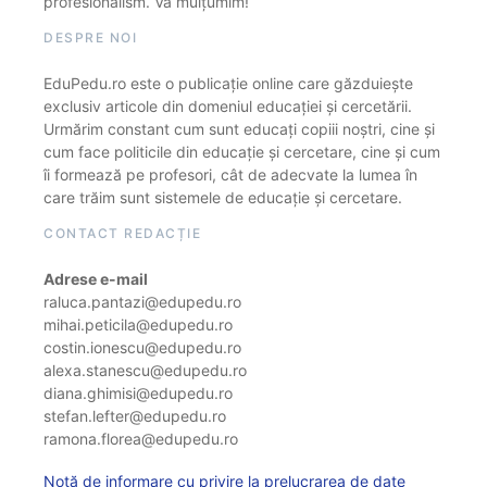
profesionalism. Vă mulțumim!
DESPRE NOI
EduPedu.ro este o publicație online care găzduiește
exclusiv articole din domeniul educației și cercetării.
Urmărim constant cum sunt educați copiii noștri, cine și
cum face politicile din educație și cercetare, cine și cum
îi formează pe profesori, cât de adecvate la lumea în
care trăim sunt sistemele de educație și cercetare.
CONTACT REDACȚIE
Adrese e-mail
raluca.pantazi@edupedu.ro
mihai.peticila@edupedu.ro
costin.ionescu@edupedu.ro
alexa.stanescu@edupedu.ro
diana.ghimisi@edupedu.ro
stefan.lefter@edupedu.ro
ramona.florea@edupedu.ro
Notă de informare cu privire la prelucrarea de date