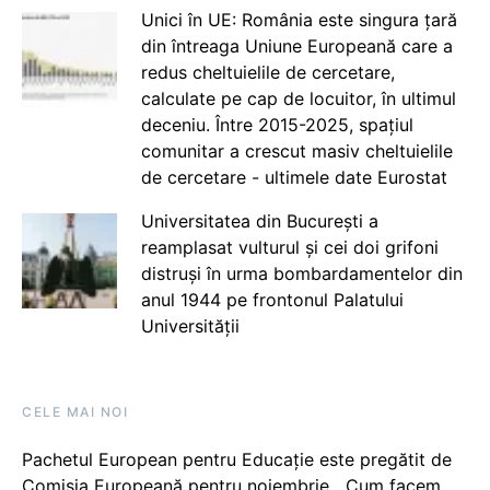
Unici în UE: România este singura țară
din întreaga Uniune Europeană care a
redus cheltuielile de cercetare,
calculate pe cap de locuitor, în ultimul
deceniu. Între 2015-2025, spațiul
comunitar a crescut masiv cheltuielile
de cercetare - ultimele date Eurostat
Universitatea din București a
reamplasat vulturul și cei doi grifoni
distruși în urma bombardamentelor din
anul 1944 pe frontonul Palatului
Universității
CELE MAI NOI
Pachetul European pentru Educație este pregătit de
Comisia Europeană pentru noiembrie. „Cum facem