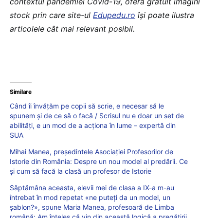
contextul pandemiei Covid-19, oferă gratuit imagini
stock prin care site-ul
Edupedu.ro
îşi poate ilustra
articolele cât mai relevant posibil.
Similare
Când îi învățăm pe copii să scrie, e necesar să le
spunem și de ce să o facă / Scrisul nu e doar un set de
abilități, e un mod de a acționa în lume – expertă din
SUA
Mihai Manea, președintele Asociației Profesorilor de
Istorie din România: Despre un nou model al predării. Ce
și cum să facă la clasă un profesor de Istorie
Săptămâna aceasta, elevii mei de clasa a IX-a m-au
întrebat în mod repetat «ne puteți da un model, un
șablon?», spune Maria Manea, profesoară de Limba
română: Am înțeles că vin din această logică a pregătirii