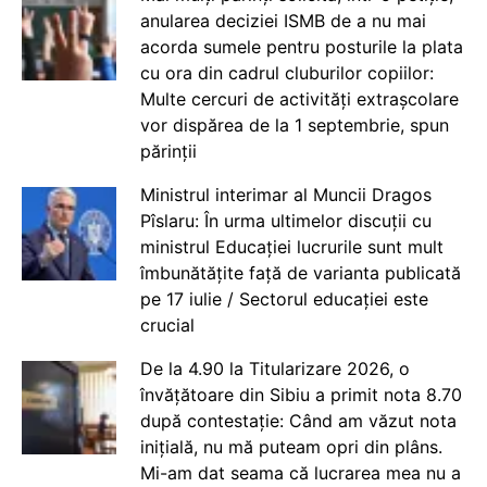
anularea deciziei ISMB de a nu mai
acorda sumele pentru posturile la plata
cu ora din cadrul cluburilor copiilor:
Multe cercuri de activități extrașcolare
vor dispărea de la 1 septembrie, spun
părinții
Ministrul interimar al Muncii Dragos
Pîslaru: În urma ultimelor discuții cu
ministrul Educației lucrurile sunt mult
îmbunătățite față de varianta publicată
pe 17 iulie / Sectorul educației este
crucial
De la 4.90 la Titularizare 2026, o
învățătoare din Sibiu a primit nota 8.70
după contestație: Când am văzut nota
inițială, nu mă puteam opri din plâns.
Mi-am dat seama că lucrarea mea nu a