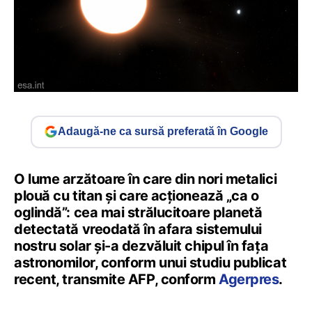
Adaugă-ne ca sursă preferată în Google
O lume arzătoare în care din nori metalici
plouă cu titan şi care acţionează „ca o
oglindă”: cea mai strălucitoare planetă
detectată vreodată în afara sistemului
nostru solar şi-a dezvăluit chipul în faţa
astronomilor, conform unui studiu publicat
recent, transmite AFP, conform
Agerpres
.