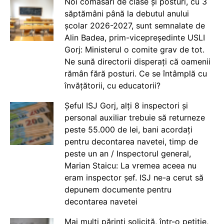
Noi comasări de clase și posturi, cu 3
săptămâni până la debutul anului
școlar 2026-2027, sunt semnalate de
Alin Badea, prim-vicepreședinte USLI
Gorj: Ministerul o comite grav de tot.
Ne sună directorii disperați că oamenii
rămân fără posturi. Ce se întâmplă cu
învățătorii, cu educatorii?
Șeful ISJ Gorj, alți 8 inspectori și
personal auxiliar trebuie să returneze
peste 55.000 de lei, bani acordați
pentru decontarea navetei, timp de
peste un an / Inspectorul general,
Marian Staicu: La vremea aceea nu
eram inspector șef. ISJ ne-a cerut să
depunem documente pentru
decontarea navetei
Mai mulți părinți solicită, într-o petiție,