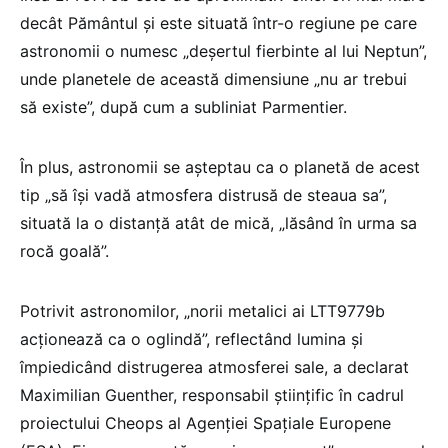
decât Pământul şi este situată într-o regiune pe care
astronomii o numesc „deşertul fierbinte al lui Neptun”,
unde planetele de această dimensiune „nu ar trebui
să existe”, după cum a subliniat Parmentier.
În plus, astronomii se aşteptau ca o planetă de acest
tip „să îşi vadă atmosfera distrusă de steaua sa”,
situată la o distanţă atât de mică, „lăsând în urma sa
rocă goală”.
Potrivit astronomilor, „norii metalici ai LTT9779b
acţionează ca o oglindă”, reflectând lumina şi
împiedicând distrugerea atmosferei sale, a declarat
Maximilian Guenther, responsabil ştiinţific în cadrul
proiectului Cheops al Agenţiei Spaţiale Europene