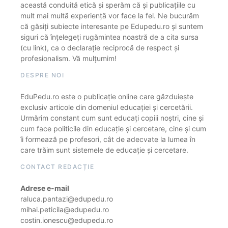
această conduită etică și sperăm că și publicațiile cu
mult mai multă experiență vor face la fel. Ne bucurăm
că găsiți subiecte interesante pe Edupedu.ro și suntem
siguri că înțelegeți rugămintea noastră de a cita sursa
(cu link), ca o declarație reciprocă de respect și
profesionalism. Vă mulțumim!
DESPRE NOI
EduPedu.ro este o publicație online care găzduiește
exclusiv articole din domeniul educației și cercetării.
Urmărim constant cum sunt educați copiii noștri, cine și
cum face politicile din educație și cercetare, cine și cum
îi formează pe profesori, cât de adecvate la lumea în
care trăim sunt sistemele de educație și cercetare.
CONTACT REDACȚIE
Adrese e-mail
raluca.pantazi@edupedu.ro
mihai.peticila@edupedu.ro
costin.ionescu@edupedu.ro