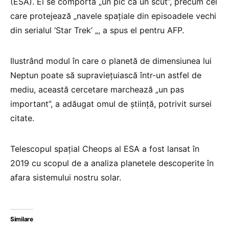
(ESA). Ei se comportă „un pic ca un scut”, precum cel
care protejează „navele spaţiale din episoadele vechi
din serialul ‘Star Trek’ „, a spus el pentru AFP.
Ilustrând modul în care o planetă de dimensiunea lui
Neptun poate să supravieţuiască într-un astfel de
mediu, această cercetare marchează „un pas
important”, a adăugat omul de ştiinţă, potrivit sursei
citate.
Telescopul spaţial Cheops al ESA a fost lansat în
2019 cu scopul de a analiza planetele descoperite în
afara sistemului nostru solar.
Similare