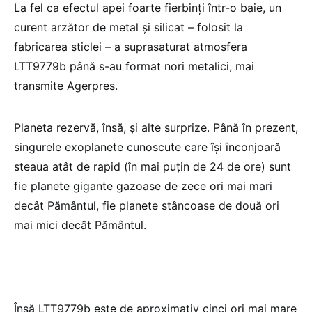
La fel ca efectul apei foarte fierbinţi într-o baie, un
curent arzător de metal şi silicat – folosit la
fabricarea sticlei – a suprasaturat atmosfera
LTT9779b până s-au format nori metalici, mai
transmite Agerpres.
Planeta rezervă, însă, şi alte surprize. Până în prezent,
singurele exoplanete cunoscute care îşi înconjoară
steaua atât de rapid (în mai puţin de 24 de ore) sunt
fie planete gigante gazoase de zece ori mai mari
decât Pământul, fie planete stâncoase de două ori
mai mici decât Pământul.
Însă LTT9779b este de aproximativ cinci ori mai mare