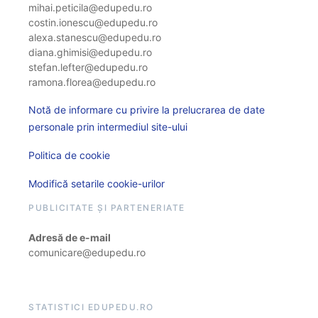
mihai.peticila@edupedu.ro
costin.ionescu@edupedu.ro
alexa.stanescu@edupedu.ro
diana.ghimisi@edupedu.ro
stefan.lefter@edupedu.ro
ramona.florea@edupedu.ro
Notă de informare cu privire la prelucrarea de date
personale prin intermediul site-ului
Politica de cookie
Modifică setarile cookie-urilor
PUBLICITATE ȘI PARTENERIATE
Adresă de e-mail
comunicare@edupedu.ro
STATISTICI EDUPEDU.RO