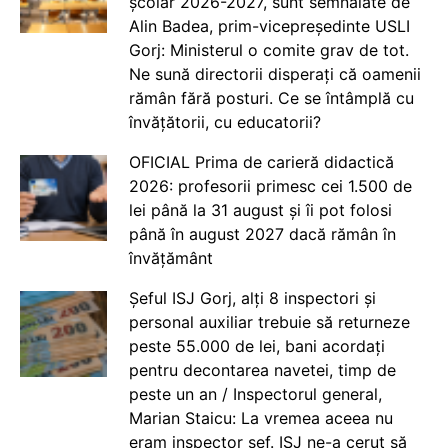
școlar 2026-2027, sunt semnalate de
Alin Badea, prim-vicepreședinte USLI
Gorj: Ministerul o comite grav de tot.
Ne sună directorii disperați că oamenii
rămân fără posturi. Ce se întâmplă cu
învățătorii, cu educatorii?
OFICIAL Prima de carieră didactică
2026: profesorii primesc cei 1.500 de
lei până la 31 august și îi pot folosi
până în august 2027 dacă rămân în
învățământ
Șeful ISJ Gorj, alți 8 inspectori și
personal auxiliar trebuie să returneze
peste 55.000 de lei, bani acordați
pentru decontarea navetei, timp de
peste un an / Inspectorul general,
Marian Staicu: La vremea aceea nu
eram inspector șef. ISJ ne-a cerut să