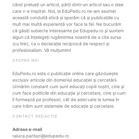
când preluați un articol, părți dintr-un articol sau o idee
care v-a inspirat. Noi, la EduPedu.ro ne-am asumat
această conduită etică și sperăm că și publicațiile cu
mult mai multă experiență vor face la fel. Ne bucurăm
că găsiți subiecte interesante pe Edupedu.ro și suntem
siguri că înțelegeți rugămintea noastră de a cita sursa
(cu link), ca o declarație reciprocă de respect și
profesionalism. Vă mulțumim!
DESPRE NOI
EduPedu.ro este o publicație online care găzduiește
exclusiv articole din domeniul educației și cercetării.
Urmărim constant cum sunt educați copiii noștri, cine și
cum face politicile din educație și cercetare, cine și cum
îi formează pe profesori, cât de adecvate la lumea în
care trăim sunt sistemele de educație și cercetare.
CONTACT REDACȚIE
Adrese e-mail
raluca.pantazi@edupedu.ro