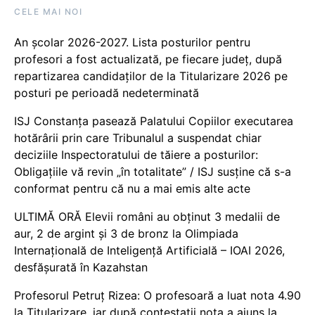
CELE MAI NOI
An școlar 2026-2027. Lista posturilor pentru
profesori a fost actualizată, pe fiecare județ, după
repartizarea candidaților de la Titularizare 2026 pe
posturi pe perioadă nedeterminată
ISJ Constanța pasează Palatului Copiilor executarea
hotărârii prin care Tribunalul a suspendat chiar
deciziile Inspectoratului de tăiere a posturilor:
Obligațiile vă revin „în totalitate” / ISJ susține că s-a
conformat pentru că nu a mai emis alte acte
ULTIMĂ ORĂ Elevii români au obținut 3 medalii de
aur, 2 de argint și 3 de bronz la Olimpiada
Internațională de Inteligență Artificială – IOAI 2026,
desfășurată în Kazahstan
Profesorul Petruț Rizea: O profesoară a luat nota 4.90
la Titularizare, iar după contestații nota a ajuns la