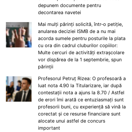
depunem documente pentru
decontarea navetei
Mai mulți părinți solicită, într-o petiție,
anularea deciziei ISMB de a nu mai
acorda sumele pentru posturile la plata
cu ora din cadrul cluburilor copiilor:
Multe cercuri de activități extrașcolare
vor dispărea de la 1 septembrie, spun
părinții
Profesorul Petruț Rizea: O profesoară a
luat nota 4.90 la Titularizare, iar după
contestații nota a ajuns la 8.70 / Astfel
de erori îmi arată ce entuziasmați sunt
profesorii buni, cu experiență să vină la
corectat și ce resurse financiare sunt
alocate unui astfel de concurs
important