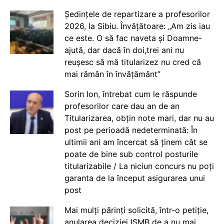
Ședințele de repartizare a profesorilor
2026, la Sibiu. Învățătoare: „Am zis iau
ce este. O să fac naveta și Doamne-
ajută, dar dacă în doi,trei ani nu
reușesc să mă titularizez nu cred că
mai rămân în învățământ”
Sorin Ion, întrebat cum le răspunde
profesorilor care dau an de an
Titularizarea, obțin note mari, dar nu au
post pe perioadă nedeterminată: În
ultimii ani am încercat să ținem cât se
poate de bine sub control posturile
titularizabile / La niciun concurs nu poți
garanta de la început asigurarea unui
post
Mai mulți părinți solicită, într-o petiție,
anularea deciziei ISMB de a nu mai