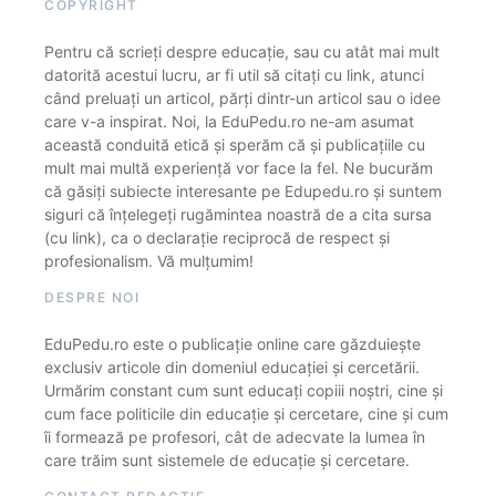
COPYRIGHT
Pentru că scrieți despre educație, sau cu atât mai mult
datorită acestui lucru, ar fi util să citați cu link, atunci
când preluați un articol, părți dintr-un articol sau o idee
care v-a inspirat. Noi, la EduPedu.ro ne-am asumat
această conduită etică și sperăm că și publicațiile cu
mult mai multă experiență vor face la fel. Ne bucurăm
că găsiți subiecte interesante pe Edupedu.ro și suntem
siguri că înțelegeți rugămintea noastră de a cita sursa
(cu link), ca o declarație reciprocă de respect și
profesionalism. Vă mulțumim!
DESPRE NOI
EduPedu.ro este o publicație online care găzduiește
exclusiv articole din domeniul educației și cercetării.
Urmărim constant cum sunt educați copiii noștri, cine și
cum face politicile din educație și cercetare, cine și cum
îi formează pe profesori, cât de adecvate la lumea în
care trăim sunt sistemele de educație și cercetare.