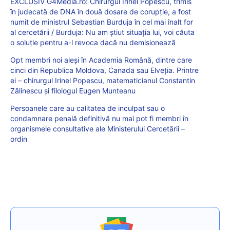
EXCLUSIV G4Media.ro: Chirurgul Irinel Popescu, trimis
în judecată de DNA în două dosare de corupție, a fost
numit de ministrul Sebastian Burduja în cel mai înalt for
al cercetării / Burduja: Nu am știut situația lui, voi căuta
o soluție pentru a-l revoca dacă nu demisionează
Opt membri noi aleși în Academia Română, dintre care
cinci din Republica Moldova, Canada sau Elveția. Printre
ei – chirurgul Irinel Popescu, matematicianul Constantin
Zălinescu și filologul Eugen Munteanu
Persoanele care au calitatea de inculpat sau o
condamnare penală definitivă nu mai pot fi membri în
organismele consultative ale Ministerului Cercetării –
ordin