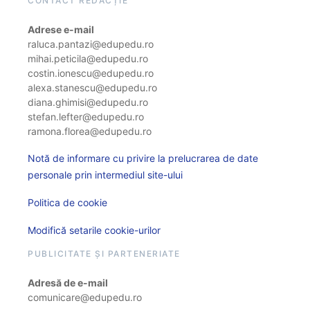
CONTACT REDACȚIE
Adrese e-mail
raluca.pantazi@edupedu.ro
mihai.peticila@edupedu.ro
costin.ionescu@edupedu.ro
alexa.stanescu@edupedu.ro
diana.ghimisi@edupedu.ro
stefan.lefter@edupedu.ro
ramona.florea@edupedu.ro
Notă de informare cu privire la prelucrarea de date
personale prin intermediul site-ului
Politica de cookie
Modifică setarile cookie-urilor
PUBLICITATE ȘI PARTENERIATE
Adresă de e-mail
comunicare@edupedu.ro