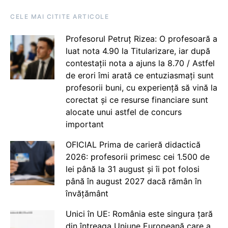
CELE MAI CITITE ARTICOLE
Profesorul Petruț Rizea: O profesoară a
luat nota 4.90 la Titularizare, iar după
contestații nota a ajuns la 8.70 / Astfel
de erori îmi arată ce entuziasmați sunt
profesorii buni, cu experiență să vină la
corectat și ce resurse financiare sunt
alocate unui astfel de concurs
important
OFICIAL Prima de carieră didactică
2026: profesorii primesc cei 1.500 de
lei până la 31 august și îi pot folosi
până în august 2027 dacă rămân în
învățământ
Unici în UE: România este singura țară
din întreaga Uniune Europeană care a