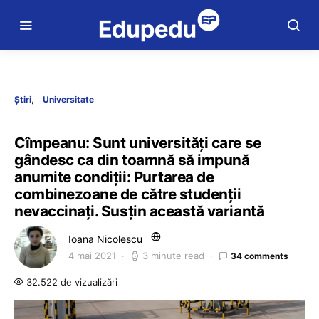
Știri
Universitate
Cîmpeanu: Sunt universități care se
gândesc ca din toamnă să impună
anumite condiții: Purtarea de
combinezoane de către studenții
nevaccinați. Susțin această variantă
Ioana Nicolescu
4 mai 2021
3 minute read
34 comments
32.522 de vizualizări