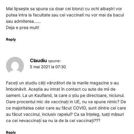
Mai lipsește sa spuna ca doar cei blonzi cu ochi albaștri vor
putea intra la facultate sau cei vaccinati nu vor mai da bacul
sau admiterea……
Deja e prea mult!
Reply
Claudiu
spune:
5 mai 2021 la 07:30
Faceți un studiu câți vânzători de la marile magazine s-au
îmbolnăvit. Aceștia au intrat în contact cu sute de mii de
oameni. La un Kaufland, la care o știu pe directoare, niciunul.
Oare procentul mic de vaccinați in UE, nu va spune nimic? De
ce majoritatea celor care au făcut COVID, sunt dintre cei care
au făcut vaccinul, inclusiv rapelul? Ca sa înțeleg, luați măsuri
ca cei nevaccinați sa nu ia de la cei vaccinați???
Reply