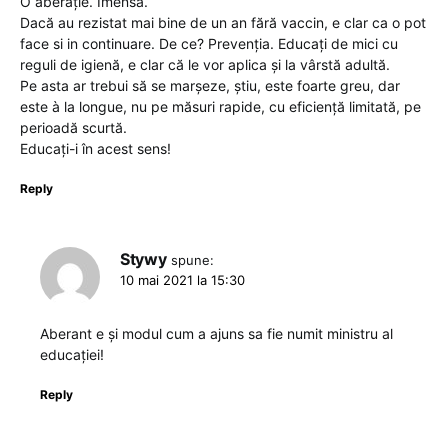
O aberație. Imensă.
Dacă au rezistat mai bine de un an fără vaccin, e clar ca o pot
face si in continuare. De ce? Prevenția. Educați de mici cu
reguli de igienă, e clar că le vor aplica și la vârstă adultă.
Pe asta ar trebui să se marșeze, știu, este foarte greu, dar
este à la longue, nu pe măsuri rapide, cu eficiență limitată, pe
perioadă scurtă.
Educați-i în acest sens!
Reply
Stywy
spune:
10 mai 2021 la 15:30
Aberant e și modul cum a ajuns sa fie numit ministru al
educației!
Reply