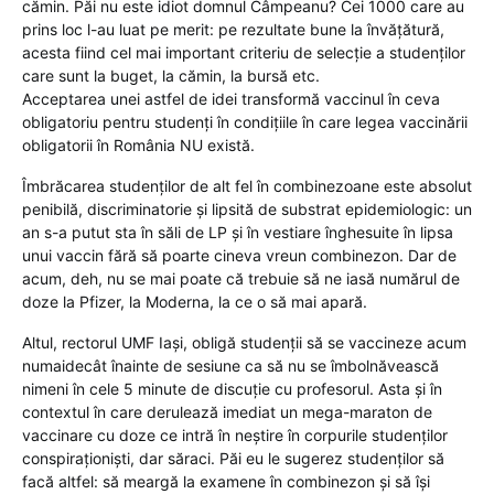
cămin. Păi nu este idiot domnul Câmpeanu? Cei 1000 care au
prins loc l-au luat pe merit: pe rezultate bune la învățătură,
acesta fiind cel mai important criteriu de selecție a studenților
care sunt la buget, la cămin, la bursă etc.
Acceptarea unei astfel de idei transformă vaccinul în ceva
obligatoriu pentru studenți în condițiile în care legea vaccinării
obligatorii în România NU există.
Îmbrăcarea studenților de alt fel în combinezoane este absolut
penibilă, discriminatorie și lipsită de substrat epidemiologic: un
an s-a putut sta în săli de LP și în vestiare înghesuite în lipsa
unui vaccin fără să poarte cineva vreun combinezon. Dar de
acum, deh, nu se mai poate că trebuie să ne iasă numărul de
doze la Pfizer, la Moderna, la ce o să mai apară.
Altul, rectorul UMF Iași, obligă studenții să se vaccineze acum
numaidecât înainte de sesiune ca să nu se îmbolnăvească
nimeni în cele 5 minute de discuție cu profesorul. Asta și în
contextul în care derulează imediat un mega-maraton de
vaccinare cu doze ce intră în neștire în corpurile studenților
conspiraționiști, dar săraci. Păi eu le sugerez studenților să
facă altfel: să meargă la examene în combinezon și să își