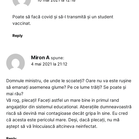
10 mai 2021 la 12:18
Poate să facă covid și să-l transmită și un student
vaccinat.
Reply
Miron A
spune:
4 mai 2021 la 21:12
Domnule ministru, de unde le scoateți? Oare nu va este rușine
să emanați asemenea glume? Pe ce lume trăiți? Se poate și
mai rău?
Vă rog, plecați! Faceți astfel un mare bine in primul rand
angajaților din sistemul educational. Aberațiile dumneavoastră
riscă să devină mai contagioase decât gripa în sine. Eu cred
că acesta este pericolul mare. Deși, dacă plecați, nu mă
aștept să vă înlocuiască altcineva neinfectat.
Reply