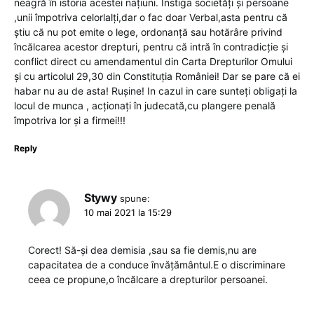
neagră în istoria acestei națiuni. Instiga societăți și persoane
,unii împotriva celorlalți,dar o fac doar Verbal,asta pentru că
știu că nu pot emite o lege, ordonanță sau hotărâre privind
încălcarea acestor drepturi, pentru că intră în contradicție și
conflict direct cu amendamentul din Carta Drepturilor Omului
și cu articolul 29,30 din Constituția României! Dar se pare că ei
habar nu au de asta! Rușine! In cazul in care sunteți obligați la
locul de munca , acționați în judecată,cu plangere penală
împotriva lor și a firmei!!!
Reply
Stywy
spune:
10 mai 2021 la 15:29
Corect! Să-și dea demisia ,sau sa fie demis,nu are
capacitatea de a conduce învățământul.E o discriminare
ceea ce propune,o încălcare a drepturilor persoanei.