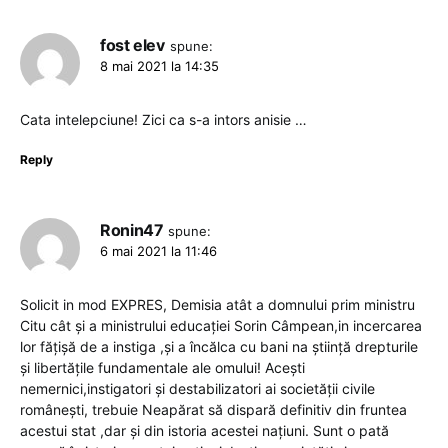
fost elev
spune:
8 mai 2021 la 14:35
Cata intelepciune! Zici ca s-a intors anisie …
Reply
Ronin47
spune:
6 mai 2021 la 11:46
Solicit in mod EXPRES, Demisia atât a domnului prim ministru
Citu cât și a ministrului educației Sorin Câmpean,in incercarea
lor fățișă de a instiga ,și a încălca cu bani na știință drepturile
și libertățile fundamentale ale omului! Acești
nemernici,instigatori și destabilizatori ai societății civile
românești, trebuie Neapărat să dispară definitiv din fruntea
acestui stat ,dar și din istoria acestei națiuni. Sunt o pată