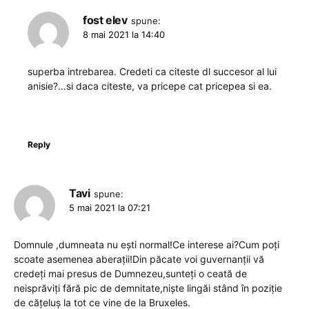
fost elev
spune:
8 mai 2021 la 14:40
superba intrebarea. Credeti ca citeste dl succesor al lui
anisie?…si daca citeste, va pricepe cat pricepea si ea.
Reply
Tavi
spune:
5 mai 2021 la 07:21
Domnule ,dumneata nu ești normal!Ce interese ai?Cum poți
scoate asemenea aberații!Din păcate voi guvernanții vă
credeți mai presus de Dumnezeu,sunteți o ceată de
neisprăviți fără pic de demnitate,niște lingăi stând în poziție
de cățeluș la tot ce vine de la Bruxeles.