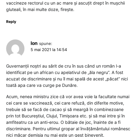
vaccineze rectorul cu un ac mare și ascuțit drept în mușchii
gluteali, în mai multe doze, firește.
Reply
Ion
spune:
5 mai 2021 la 14:54
Guvernanții noștri au sărit de cru în sus când un român l-a
identificat pe un african cu apelativul de „ăla negru”. A fost
acuzat de discriminare și nu îl mai spală de acest „păcat” nici
toată apa care va curge pe Dunăre.
Acum, nenea ministru zice că vor avea voie la facultate numai
cei care se vaccinează, cei care refuză, din diferite motive,
trebuie să se facă de cacao și să meargă în combinezoane
prin tot Bucureștiul, Clujul, Timișoara etc. și să mai intre și în
amfiteatru ca un anti-erou. O bătaie de joc, înainte de a fi
discriminare. Pentru ultimul gropar al învățământului românesc
nici măcar demisia nu mai este un gest binevenit.