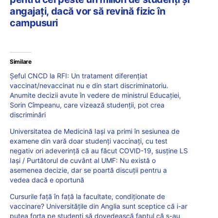
angajați, dacă vor să revină fizic în
campusuri
Similare
Șeful CNCD la RFI: Un tratament diferențiat
vaccinat/nevaccinat nu e din start discriminatoriu.
Anumite decizii avute în vedere de ministrul Educației,
Sorin Cîmpeanu, care vizează studenții, pot crea
discriminări
Universitatea de Medicină Iași va primi în sesiunea de
examene din vară doar studenți vaccinați, cu test
negativ ori adeverință că au făcut COVID-19, susține LS
Iași / Purtătorul de cuvânt al UMF: Nu există o
asemenea decizie, dar se poartă discuții pentru a
vedea dacă e oportună
Cursurile față în față la facultate, condiționate de
vaccinare? Universitățile din Anglia sunt sceptice că i-ar
putea forța pe studenți să dovedească faptul că s-au