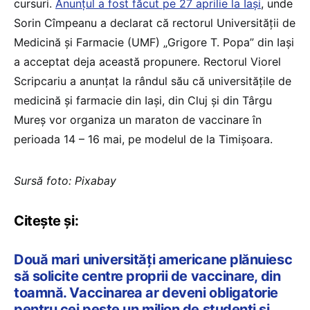
cursuri.
Anunțul a fost făcut pe 27 aprilie la Iași
, unde
Sorin Cîmpeanu a declarat că rectorul Universității de
Medicină și Farmacie (UMF) „Grigore T. Popa” din Iași
a acceptat deja această propunere. Rectorul Viorel
Scripcariu a anunțat la rândul său că universitățile de
medicină și farmacie din Iași, din Cluj și din Târgu
Mureș vor organiza un maraton de vaccinare în
perioada 14 – 16 mai, pe modelul de la Timișoara.
Sursă foto: Pixabay
Citește și:
Două mari universități americane plănuiesc
să solicite centre proprii de vaccinare, din
toamnă. Vaccinarea ar deveni obligatorie
pentru cei peste un milion de studenți și