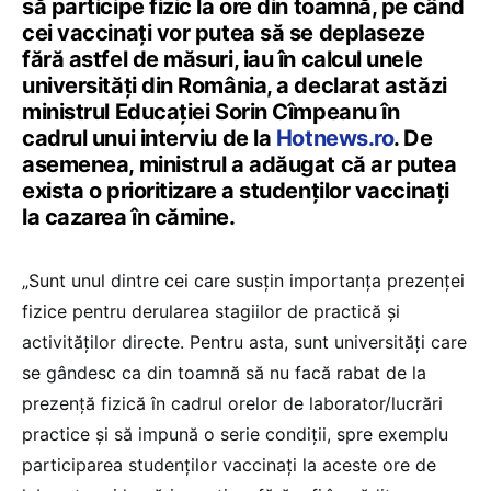
să participe fizic la ore din toamnă, pe când
cei vaccinați vor putea să se deplaseze
fără astfel de măsuri, iau în calcul unele
universități din România, a declarat astăzi
ministrul Educației Sorin Cîmpeanu în
cadrul unui interviu de la
Hotnews.ro
. De
asemenea, ministrul a adăugat că ar putea
exista o prioritizare a studenților vaccinați
la cazarea în cămine.
„Sunt unul dintre cei care susțin importanța prezenței
fizice pentru derularea stagiilor de practică și
activităților directe. Pentru asta, sunt universități care
se gândesc ca din toamnă să nu facă rabat de la
prezență fizică în cadrul orelor de laborator/lucrări
practice și să impună o serie condiții, spre exemplu
participarea studenților vaccinați la aceste ore de