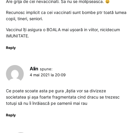
Are grija de cei nevaccinati. Sa nu se molipseasca.
Recunosc implicit ca cei vaccinati sunt bombe ptr toată lumea
copii, tineri, seniori.
Vaccinul îți asigura o BOALA mai ușoară in viitor, nicidecum
IMUNITATE.
Reply
Alin
spune:
4 mai 2021 la 20:09
Ce poate scoate asta pe gura ,ăștia vor sa divizeze
societatea și așa foarte fragmentata cind dracu se trezesc
totuși să nu îi înrăiască pe oamenii mai rau
Reply