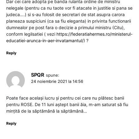
Dar cei care adopta pe banda rulanta ordine de ministru
nelegale (pentru ca nu taote vor fi atacate in justitie si pana se
judeca….) si s-au folosit de secretari de stat asupra carora
planeaza suspiciuni (ca sa fiu eleganta) in privinta functionarii
dumnealor pe post fara o decizie a primului ministru (Citu),
conform legilsatiei ( vezi
https://federatiahermes.ro/ministerul-
educatiei-arunca-in-aer-invatamantul/
) ?
Reply
SPQR
spune:
24 noiembrie 2021 la 14:56
Poate face același lucru și pentru cei care nu plătesc banii
pentru ROSE. De 11 luni aștept banii ăia, m-am saturat să fiu
mințită de la săptămână la săptămână…
Reply