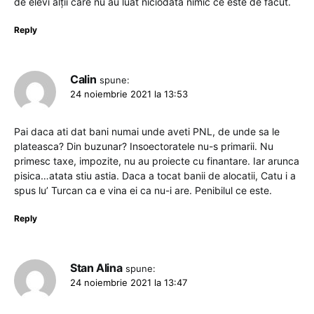
de elevi alții care nu au luat niciodată nimic ce este de facut.
Reply
Calin
spune:
24 noiembrie 2021 la 13:53
Pai daca ati dat bani numai unde aveti PNL, de unde sa le
plateasca? Din buzunar? Insoectoratele nu-s primarii. Nu
primesc taxe, impozite, nu au proiecte cu finantare. Iar arunca
pisica…atata stiu astia. Daca a tocat banii de alocatii, Catu i a
spus lu’ Turcan ca e vina ei ca nu-i are. Penibilul ce este.
Reply
Stan Alina
spune:
24 noiembrie 2021 la 13:47