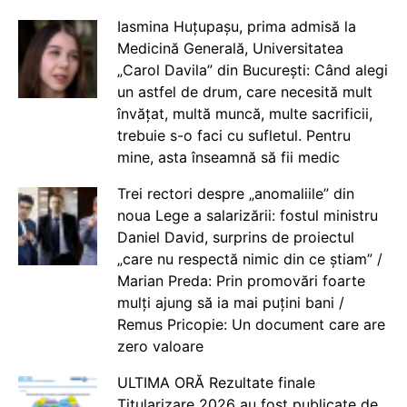
Iasmina Huțupașu, prima admisă la
Medicină Generală, Universitatea
„Carol Davila” din București: Când alegi
un astfel de drum, care necesită mult
învățat, multă muncă, multe sacrificii,
trebuie s-o faci cu sufletul. Pentru
mine, asta înseamnă să fii medic
Trei rectori despre „anomaliile” din
noua Lege a salarizării: fostul ministru
Daniel David, surprins de proiectul
„care nu respectă nimic din ce știam” /
Marian Preda: Prin promovări foarte
mulți ajung să ia mai puțini bani /
Remus Pricopie: Un document care are
zero valoare
ULTIMA ORĂ Rezultate finale
Titularizare 2026 au fost publicate de