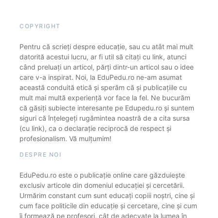
COPYRIGHT
Pentru că scrieți despre educație, sau cu atât mai mult
datorită acestui lucru, ar fi util să citați cu link, atunci
când preluați un articol, părți dintr-un articol sau o idee
care v-a inspirat. Noi, la EduPedu.ro ne-am asumat
această conduită etică și sperăm că și publicațiile cu
mult mai multă experiență vor face la fel. Ne bucurăm
că găsiți subiecte interesante pe Edupedu.ro și suntem
siguri că înțelegeți rugămintea noastră de a cita sursa
(cu link), ca o declarație reciprocă de respect și
profesionalism. Vă mulțumim!
DESPRE NOI
EduPedu.ro este o publicație online care găzduiește
exclusiv articole din domeniul educației și cercetării.
Urmărim constant cum sunt educați copiii noștri, cine și
cum face politicile din educație și cercetare, cine și cum
îi formează pe profesori, cât de adecvate la lumea în