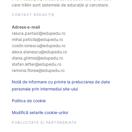
care trăim sunt sistemele de educație și cercetare.
CONTACT REDACȚIE
Adrese e-mail
raluca.pantazi@edupedu.ro
mihai.peticila@edupedu.ro
costin.ionescu@edupedu.ro
alexa.stanescu@edupedu.ro
diana.ghimisi@edupedu.ro
stefan.lefter@edupedu.ro
ramona.florea@edupedu.ro
Notă de informare cu privire la prelucrarea de date
personale prin intermediul site-ului
Politica de cookie
Modifică setarile cookie-urilor
PUBLICITATE ȘI PARTENERIATE