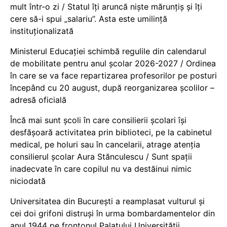
mult într-o zi / Statul îți aruncă niște mărunțiș și îți
cere să-i spui „salariu”. Asta este umilință
instituționalizată
Ministerul Educației schimbă regulile din calendarul
de mobilitate pentru anul școlar 2026-2027 / Ordinea
în care se va face repartizarea profesorilor pe posturi
începând cu 20 august, după reorganizarea școlilor –
adresă oficială
Încă mai sunt școli în care consilierii școlari își
desfășoară activitatea prin biblioteci, pe la cabinetul
medical, pe holuri sau în cancelarii, atrage atenția
consilierul școlar Aura Stănculescu / Sunt spații
inadecvate în care copilul nu va destăinui nimic
niciodată
Universitatea din București a reamplasat vulturul și
cei doi grifoni distruși în urma bombardamentelor din
anul 1944 pe frontonul Palatului Universității