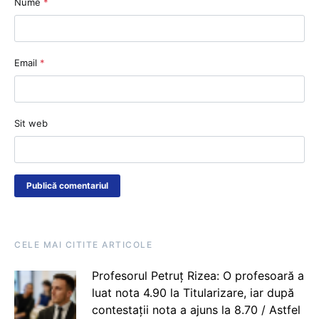
Nume
*
Email
*
Sit web
CELE MAI CITITE ARTICOLE
Profesorul Petruț Rizea: O profesoară a
luat nota 4.90 la Titularizare, iar după
contestații nota a ajuns la 8.70 / Astfel