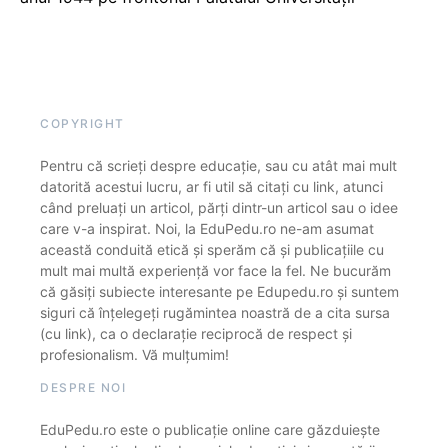
COPYRIGHT
Pentru că scrieți despre educație, sau cu atât mai mult
datorită acestui lucru, ar fi util să citați cu link, atunci
când preluați un articol, părți dintr-un articol sau o idee
care v-a inspirat. Noi, la EduPedu.ro ne-am asumat
această conduită etică și sperăm că și publicațiile cu
mult mai multă experiență vor face la fel. Ne bucurăm
că găsiți subiecte interesante pe Edupedu.ro și suntem
siguri că înțelegeți rugămintea noastră de a cita sursa
(cu link), ca o declarație reciprocă de respect și
profesionalism. Vă mulțumim!
DESPRE NOI
EduPedu.ro este o publicație online care găzduiește