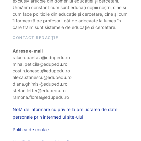
exclusiv articole din domeniul educației și cercetării.
Urmărim constant cum sunt educați copiii noștri, cine și
cum face politicile din educație și cercetare, cine și cum
îi formează pe profesori, cât de adecvate la lumea în
care trăim sunt sistemele de educație și cercetare.
CONTACT REDACȚIE
Adrese e-mail
raluca.pantazi@edupedu.ro
mihai.peticila@edupedu.ro
costin.ionescu@edupedu.ro
alexa.stanescu@edupedu.ro
diana.ghimisi@edupedu.ro
stefan.lefter@edupedu.ro
ramona.florea@edupedu.ro
Notă de informare cu privire la prelucrarea de date
personale prin intermediul site-ului
Politica de cookie