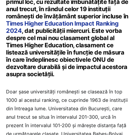
primul loc, cu rezultate îmbunătățite față de
anul trecut, în rândul celor 19 instituții
românești de învățământ superior incluse în
Times Higher Education Impact Ranking
2024
, dat publicității miercuri. Este vorba
despre cel mai nou clasament global al
Times Higher Education, clasament ce
listează universitățile în funcție de măsura
în care îndeplinesc obiectivele ONU de
dezvoltare durabilă și de impactul acestora
asupra societății.
Doar șase universități românești se clasează în top
1000 al acestui ranking, ce cuprinde 1963 de instituții
din întreaga lume. Universitatea din București, care
anul trecut se situa în intervalul 201-300, urcă în
prezent în intervalul 101-200 și mărește distanța față
de următoarele clasate, Universitatea Babeș-Bolyai