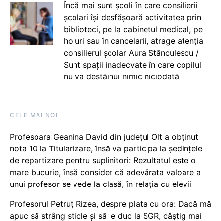
Încă mai sunt școli în care consilierii
școlari își desfășoară activitatea prin
biblioteci, pe la cabinetul medical, pe
holuri sau în cancelarii, atrage atenția
consilierul școlar Aura Stănculescu /
Sunt spații inadecvate în care copilul
nu va destăinui nimic niciodată
CELE MAI NOI
Profesoara Geanina David din județul Olt a obținut
nota 10 la Titularizare, însă va participa la ședințele
de repartizare pentru suplinitori: Rezultatul este o
mare bucurie, însă consider că adevărata valoare a
unui profesor se vede la clasă, în relația cu elevii
Profesorul Petruț Rizea, despre plata cu ora: Dacă mă
apuc să strâng sticle și să le duc la SGR, câștig mai