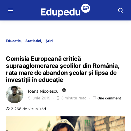
Educație
Statistici
Știri
Comisia Europeană critică
supraaglomerarea școlilor din România,
rata mare de abandon școlar și lipsa de
investiții în educație
Ioana Nicolescu
5 iunie 2019
3 minute read
One comment
2.268 de vizualizări