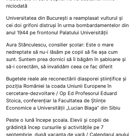
niciodată
Universitatea din București a reamplasat vulturul și
cei doi grifoni distruși în urma bombardamentelor din
anul 1944 pe frontonul Palatului Universității
Aura Stănculescu, consilier școlar: Este o mare
nedreptate să nu-i lăsăm pe copii să fie așa cum
sunt. Suntem prea dornici să îi băgăm în șabloane și
să-i corectăm, să invalidăm ceea ce fac diferit
Bugetele reale ale reconectării diasporei științifice și
poziția României la coada Uniunii Europene în
cercetare-dezvoltare / Op Ed Profesorul Eduard
Stoica, conferențiar la Facultatea de Științe
Economice a Universității „Lucian Blaga” din Sibiu
Peste o lună începe școala. Elevii și copiii de
grădiniță încep cursurile și activitățile pe 7
septembrie, după vacanța de vară / Calendarul anului