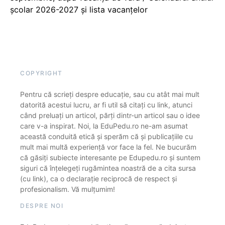
școlar 2026-2027 și lista vacanțelor
COPYRIGHT
Pentru că scrieți despre educație, sau cu atât mai mult
datorită acestui lucru, ar fi util să citați cu link, atunci
când preluați un articol, părți dintr-un articol sau o idee
care v-a inspirat. Noi, la EduPedu.ro ne-am asumat
această conduită etică și sperăm că și publicațiile cu
mult mai multă experiență vor face la fel. Ne bucurăm
că găsiți subiecte interesante pe Edupedu.ro și suntem
siguri că înțelegeți rugămintea noastră de a cita sursa
(cu link), ca o declarație reciprocă de respect și
profesionalism. Vă mulțumim!
DESPRE NOI