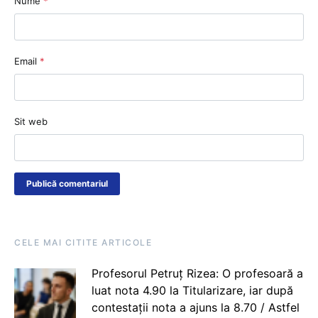
Nume
*
Email
*
Sit web
CELE MAI CITITE ARTICOLE
Profesorul Petruț Rizea: O profesoară a
luat nota 4.90 la Titularizare, iar după
contestații nota a ajuns la 8.70 / Astfel