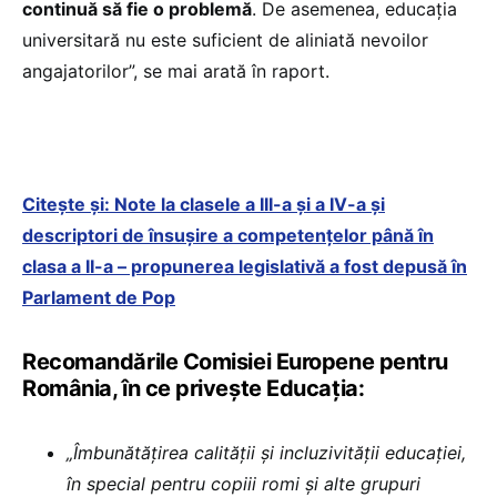
continuă să fie o problemă
. De asemenea, educația
universitară nu este suficient de aliniată nevoilor
angajatorilor”, se mai arată în raport.
Citește și: Note la clasele a III-a și a IV-a și
descriptori de însușire a competențelor până în
clasa a II-a – propunerea legislativă a fost depusă în
Parlament de Pop
Recomandările Comisiei Europene pentru
România, în ce privește Educația:
„Îmbunătățirea calității și incluzivității educației,
în special pentru copiii romi și alte grupuri