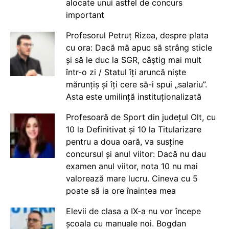
alocate unui astfel de concurs
important
Profesorul Petruț Rizea, despre plata
cu ora: Dacă mă apuc să strâng sticle
și să le duc la SGR, câștig mai mult
într-o zi / Statul îți aruncă niște
mărunțiș și îți cere să-i spui „salariu”.
Asta este umilință instituționalizată
Profesoară de Sport din județul Olt, cu
10 la Definitivat și 10 la Titularizare
pentru a doua oară, va susține
concursul și anul viitor: Dacă nu dau
examen anul viitor, nota 10 nu mai
valorează mare lucru. Cineva cu 5
poate să ia ore înaintea mea
Elevii de clasa a IX-a nu vor începe
școala cu manuale noi. Bogdan