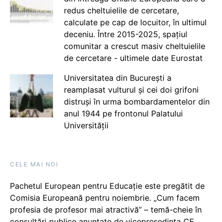
redus cheltuielile de cercetare,
calculate pe cap de locuitor, în ultimul
deceniu. Între 2015-2025, spațiul
comunitar a crescut masiv cheltuielile
de cercetare - ultimele date Eurostat
Universitatea din București a
reamplasat vulturul și cei doi grifoni
distruși în urma bombardamentelor din
anul 1944 pe frontonul Palatului
Universității
CELE MAI NOI
Pachetul European pentru Educație este pregătit de
Comisia Europeană pentru noiembrie. „Cum facem
profesia de profesor mai atractivă” – temă-cheie în
consultări publice anunțate de vicepreședinta CE,