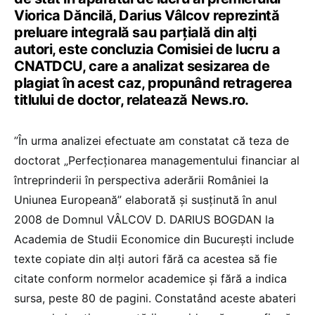
Viorica Dăncilă, Darius Vâlcov reprezintă
preluare integrală sau parţială din alţi
autori, este concluzia Comisiei de lucru a
CNATDCU, care a analizat sesizarea de
plagiat în acest caz, propunând retragerea
titlului de doctor, relatează News.ro.
”În urma analizei efectuate am constatat că teza de
doctorat „Perfecţionarea managementului financiar al
întreprinderii în perspectiva aderării României la
Uniunea Europeană” elaborată şi susţinută în anul
2008 de Domnul VÂLCOV D. DARIUS BOGDAN la
Academia de Studii Economice din Bucureşti include
texte copiate din alţi autori fără ca acestea să fie
citate conform normelor academice şi fără a indica
sursa, peste 80 de pagini. Constatând aceste abateri