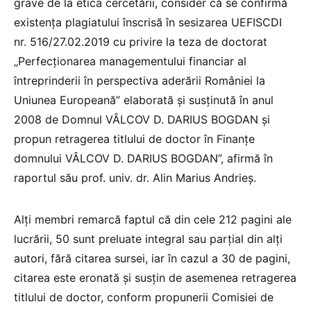
grave de la etica cercetării, consider că se confirmă
existenţa plagiatului înscrisă în sesizarea UEFISCDI
nr. 516/27.02.2019 cu privire la teza de doctorat
„Perfecţionarea managementului financiar al
întreprinderii în perspectiva aderării României la
Uniunea Europeană” elaborată şi susţinută în anul
2008 de Domnul VÂLCOV D. DARIUS BOGDAN şi
propun retragerea titlului de doctor în Finanţe
domnului VÂLCOV D. DARIUS BOGDAN”, afirmă în
raportul său prof. univ. dr. Alin Marius Andrieş.
Alţi membri remarcă faptul că din cele 212 pagini ale
lucrării, 50 sunt preluate integral sau parţial din alţi
autori, fără citarea sursei, iar în cazul a 30 de pagini,
citarea este eronată şi susţin de asemenea retragerea
titlului de doctor, conform propunerii Comisiei de