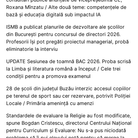
Roxana Mînzatu / Alte două teme: competențele de
bază și educația digitală sub impactul IA
ISMB a publicat planurile de dezvoltare ale școlilor
din București pentru concursul de directori 2026.
Profesorii își pot pregăti proiectul managerial, probă
eliminatorie la interviu
UPDATE Sesiunea de toamnă BAC 2026. Proba scrisă
la Limba și literatura română a început / Cele trei
condiții pentru a promova examenul
28 de școli din județul Buzău interzic accesul copiilor
pe terenul de sport sau cer rezervare, potrivit Poliției
Locale / Primăria amenință cu amenzi
Standardele de evaluare la Religie au fost modificate,
spune Bogdan Cristescu, directorul Centrului Național
pentru Curriculum și Evaluare: Nu s-a pus niciodată
problema să îi pui elevului notă pentru că merge la