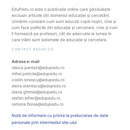
EduPedu.ro este o publicație online care găzduiește
exclusiv articole din domeniul educației și cercetării.
Urmărim constant cum sunt educați copiii noștri, cine și
cum face politicile din educație și cercetare, cine și cum
îi formează pe profesori, cât de adecvate la lumea în
care trăim sunt sistemele de educație și cercetare.
CONTACT REDACȚIE
Adrese e-mail
raluca.pantazi@edupedu.ro
mihai.peticila@edupedu.ro
costin.ionescu@edupedu.ro
alexa.stanescu@edupedu.ro
diana.ghimisi@edupedu.ro
stefan.lefter@edupedu.ro
ramona.florea@edupedu.ro
Notă de informare cu privire la prelucrarea de date
personale prin intermediul site-ului