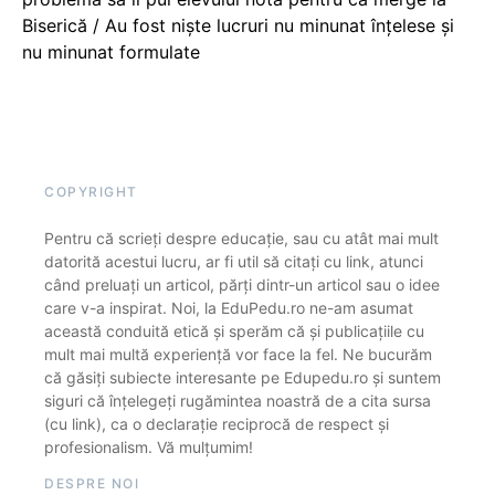
Biserică / Au fost niște lucruri nu minunat înțelese și
nu minunat formulate
COPYRIGHT
Pentru că scrieți despre educație, sau cu atât mai mult
datorită acestui lucru, ar fi util să citați cu link, atunci
când preluați un articol, părți dintr-un articol sau o idee
care v-a inspirat. Noi, la EduPedu.ro ne-am asumat
această conduită etică și sperăm că și publicațiile cu
mult mai multă experiență vor face la fel. Ne bucurăm
că găsiți subiecte interesante pe Edupedu.ro și suntem
siguri că înțelegeți rugămintea noastră de a cita sursa
(cu link), ca o declarație reciprocă de respect și
profesionalism. Vă mulțumim!
DESPRE NOI