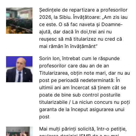
Ședințele de repartizare a profesorilor
2026, la Sibiu. Învățătoare: „Am zis iau
ce este. O să fac naveta și Doamne-
ajută, dar dacă în doi,trei ani nu
reușesc să mă titularizez nu cred că
mai rămân în învățământ”
Sorin Ion, întrebat cum le răspunde
profesorilor care dau an de an
Titularizarea, obțin note mari, dar nu au
post pe perioadă nedeterminată: În
ultimii ani am încercat să ținem cât se
poate de bine sub control posturile
titularizabile / La niciun concurs nu poți
garanta de la început asigurarea unui
post
Mai mulți părinți solicită, într-o petiție,
anularea deciziei ISMB de a nu mai