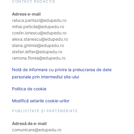
CONTACT REDACȚIE
Adrese e-mail
raluca.pantazi@edupedu.ro
mihai.peticila@edupedu.ro
costin.ionescu@edupedu.ro
alexa.stanescu@edupedu.ro
diana.ghimisi@edupedu.ro
stefan.lefter@edupedu.ro
ramona.florea@edupedu.ro
Notă de informare cu privire la prelucrarea de date
personale prin intermediul site-ului
Politica de cookie
Modifică setarile cookie-urilor
PUBLICITATE ȘI PARTENERIATE
Adresă de e-mail
comunicare@edupedu.ro