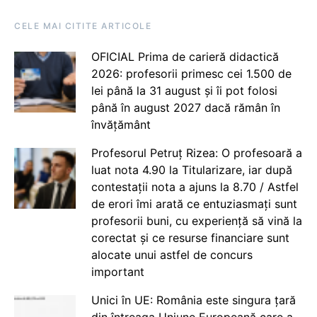
CELE MAI CITITE ARTICOLE
OFICIAL Prima de carieră didactică
2026: profesorii primesc cei 1.500 de
lei până la 31 august și îi pot folosi
până în august 2027 dacă rămân în
învățământ
Profesorul Petruț Rizea: O profesoară a
luat nota 4.90 la Titularizare, iar după
contestații nota a ajuns la 8.70 / Astfel
de erori îmi arată ce entuziasmați sunt
profesorii buni, cu experiență să vină la
corectat și ce resurse financiare sunt
alocate unui astfel de concurs
important
Unici în UE: România este singura țară
din întreaga Uniune Europeană care a