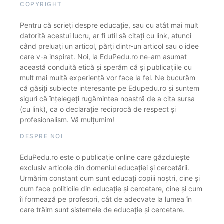
COPYRIGHT
Pentru că scrieți despre educație, sau cu atât mai mult
datorită acestui lucru, ar fi util să citați cu link, atunci
când preluați un articol, părți dintr-un articol sau o idee
care v-a inspirat. Noi, la EduPedu.ro ne-am asumat
această conduită etică și sperăm că și publicațiile cu
mult mai multă experiență vor face la fel. Ne bucurăm
că găsiți subiecte interesante pe Edupedu.ro și suntem
siguri că înțelegeți rugămintea noastră de a cita sursa
(cu link), ca o declarație reciprocă de respect și
profesionalism. Vă mulțumim!
DESPRE NOI
EduPedu.ro este o publicație online care găzduiește
exclusiv articole din domeniul educației și cercetării.
Urmărim constant cum sunt educați copiii noștri, cine și
cum face politicile din educație și cercetare, cine și cum
îi formează pe profesori, cât de adecvate la lumea în
care trăim sunt sistemele de educație și cercetare.