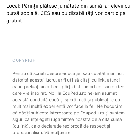
Local: Părinții plătesc jumătate din sumă iar elevii cu
bursă socială, CES sau cu dizabilităţi vor participa
gratuit
COPYRIGHT
Pentru că scrieți despre educație, sau cu atât mai mult
datorită acestui lucru, ar fi util să citați cu link, atunci
când preluați un articol, părți dintr-un articol sau o idee
care v-a inspirat. Noi, la EduPedu.ro ne-am asumat
această conduită etică și sperăm că și publicațiile cu
mult mai multă experiență vor face la fel. Ne bucurăm
că găsiți subiecte interesante pe Edupedu.ro și suntem
siguri că înțelegeți rugămintea noastră de a cita sursa
(cu link), ca o declarație reciprocă de respect și
profesionalism. Vă mulțumim!