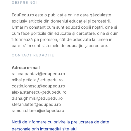
DESPRE NOI
EduPedu.ro este o publicație online care găzduiește
exclusiv articole din domeniul educației și cercetării.
Urmărim constant cum sunt educați copiii noștri, cine și
cum face politicile din educație și cercetare, cine și cum
îi formează pe profesori, cât de adecvate la lumea în
care trăim sunt sistemele de educație și cercetare.
CONTACT REDACȚIE
Adrese e-mail
raluca.pantazi@edupedu.ro
mihai.peticila@edupedu.ro
costin.ionescu@edupedu.ro
alexa.stanescu@edupedu.ro
diana.ghimisi@edupedu.ro
stefan.lefter@edupedu.ro
ramona.florea@edupedu.ro
Notă de informare cu privire la prelucrarea de date
personale prin intermediul site-ului