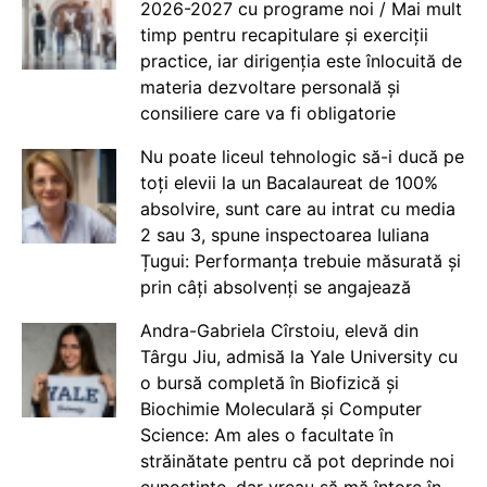
2026-2027 cu programe noi / Mai mult
timp pentru recapitulare și exerciții
practice, iar dirigenția este înlocuită de
materia dezvoltare personală și
consiliere care va fi obligatorie
Nu poate liceul tehnologic să-i ducă pe
toți elevii la un Bacalaureat de 100%
absolvire, sunt care au intrat cu media
2 sau 3, spune inspectoarea Iuliana
Țugui: Performanța trebuie măsurată și
prin câți absolvenți se angajează
Andra-Gabriela Cîrstoiu, elevă din
Târgu Jiu, admisă la Yale University cu
o bursă completă în Biofizică și
Biochimie Moleculară și Computer
Science: Am ales o facultate în
străinătate pentru că pot deprinde noi