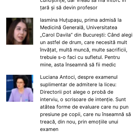
cunoștințe, dar vreau să mă întorc în
țară și să devin profesor
Iasmina Huțupașu, prima admisă la
Medicină Generală, Universitatea
„Carol Davila” din București: Când alegi
un astfel de drum, care necesită mult
învățat, multă muncă, multe sacrificii,
trebuie s-o faci cu sufletul. Pentru
mine, asta înseamnă să fii medic
Luciana Antoci, despre examenul
suplimentar de admitere la liceu:
Directorii pot alege o probă de
interviu, o scrisoare de intenție. Sunt
atâtea forme de evaluare care nu pun
presiune pe copii, care nu înseamnă să
treacă, din nou, prin emoțiile unui
examen