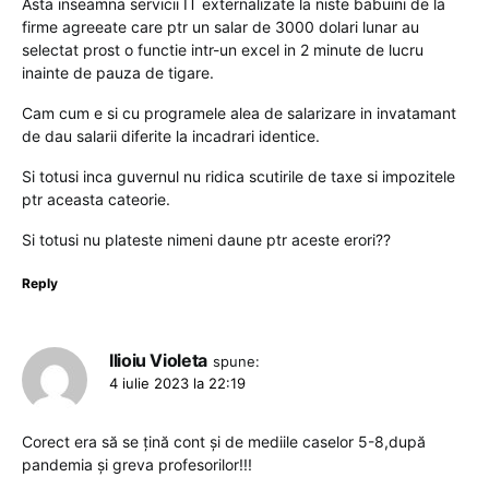
Asta inseamna servicii IT externalizate la niste babuini de la
firme agreeate care ptr un salar de 3000 dolari lunar au
selectat prost o functie intr-un excel in 2 minute de lucru
inainte de pauza de tigare.
Cam cum e si cu programele alea de salarizare in invatamant
de dau salarii diferite la incadrari identice.
Si totusi inca guvernul nu ridica scutirile de taxe si impozitele
ptr aceasta cateorie.
Si totusi nu plateste nimeni daune ptr aceste erori??
Reply
Ilioiu Violeta
spune:
4 iulie 2023 la 22:19
Corect era să se țină cont și de mediile caselor 5-8,după
pandemia și greva profesorilor!!!