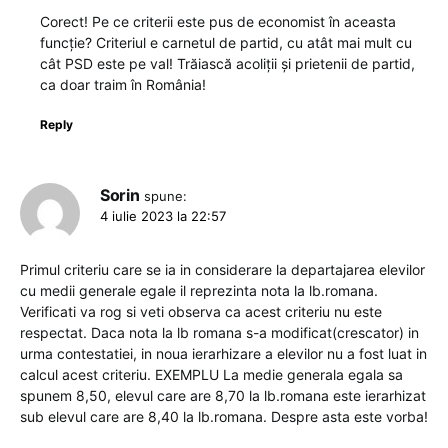
Corect! Pe ce criterii este pus de economist în aceasta
funcție? Criteriul e carnetul de partid, cu atât mai mult cu
cât PSD este pe val! Trăiască acoliții și prietenii de partid,
ca doar traim în România!
Reply
Sorin
spune:
4 iulie 2023 la 22:57
Primul criteriu care se ia in considerare la departajarea elevilor
cu medii generale egale il reprezinta nota la lb.romana.
Verificati va rog si veti observa ca acest criteriu nu este
respectat. Daca nota la lb romana s-a modificat(crescator) in
urma contestatiei, in noua ierarhizare a elevilor nu a fost luat in
calcul acest criteriu. EXEMPLU La medie generala egala sa
spunem 8,50, elevul care are 8,70 la lb.romana este ierarhizat
sub elevul care are 8,40 la lb.romana. Despre asta este vorba!