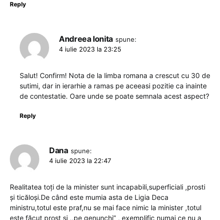
Reply
Andreea Ionita
spune:
4 iulie 2023 la 23:25
Salut! Confirm! Nota de la limba romana a crescut cu 30 de
sutimi, dar in ierarhie a ramas pe aceeasi pozitie ca inainte
de contestatie. Oare unde se poate semnala acest aspect?
Reply
Dana
spune:
4 iulie 2023 la 22:47
Realitatea toți de la minister sunt incapabili,superficiali ,prosti
și ticăloși.De când este mumia asta de Ligia Deca
ministru,totul este praf,nu se mai face nimic la minister ,totul
este făcut prost și ,,pe genunchi” , exemplific numai ce nu a