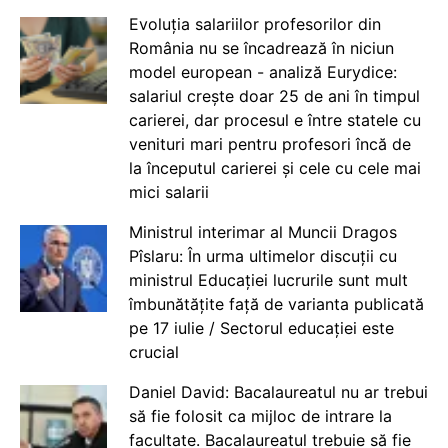
Evoluția salariilor profesorilor din
România nu se încadrează în niciun
model european - analiză Eurydice:
salariul crește doar 25 de ani în timpul
carierei, dar procesul e între statele cu
venituri mari pentru profesori încă de
la începutul carierei și cele cu cele mai
mici salarii
Ministrul interimar al Muncii Dragos
Pîslaru: În urma ultimelor discuții cu
ministrul Educației lucrurile sunt mult
îmbunătățite față de varianta publicată
pe 17 iulie / Sectorul educației este
crucial
Daniel David: Bacalaureatul nu ar trebui
să fie folosit ca mijloc de intrare la
facultate. Bacalaureatul trebuie să fie