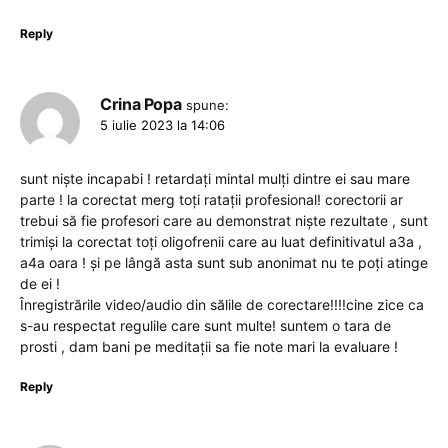
Reply
Crina Popa
spune:
5 iulie 2023 la 14:06
sunt niște incapabi ! retardați mintal mulți dintre ei sau mare
parte ! la corectat merg toți ratații profesional! corectorii ar
trebui să fie profesori care au demonstrat niște rezultate , sunt
trimiși la corectat toți oligofrenii care au luat definitivatul a3a ,
a4a oara ! și pe lângă asta sunt sub anonimat nu te poți atinge
de ei !
Înregistrările video/audio din sălile de corectare!!!!cine zice ca
s-au respectat regulile care sunt multe! suntem o tara de
prosti , dam bani pe meditații sa fie note mari la evaluare !
Reply