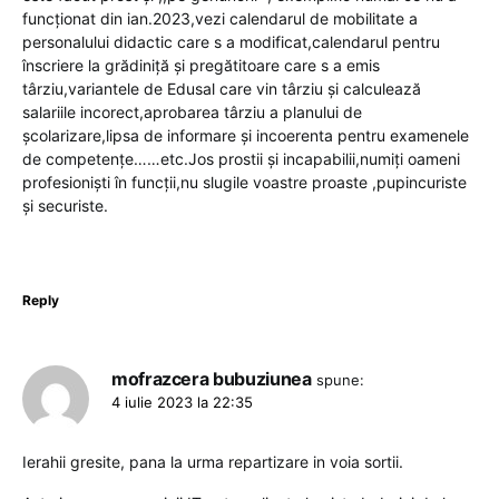
funcționat din ian.2023,vezi calendarul de mobilitate a
personalului didactic care s a modificat,calendarul pentru
înscriere la grădiniță și pregătitoare care s a emis
târziu,variantele de Edusal care vin târziu și calculează
salariile incorect,aprobarea târziu a planului de
școlarizare,lipsa de informare și incoerenta pentru examenele
de competențe……etc.Jos prostii și incapabilii,numiți oameni
profesioniști în funcții,nu slugile voastre proaste ,pupincuriste
și securiste.
Reply
mofrazcera bubuziunea
spune:
4 iulie 2023 la 22:35
Ierahii gresite, pana la urma repartizare in voia sortii.