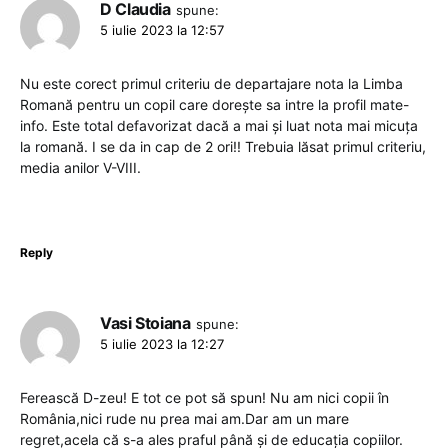
D Claudia
spune:
5 iulie 2023 la 12:57
Nu este corect primul criteriu de departajare nota la Limba
Romană pentru un copil care dorește sa intre la profil mate-
info. Este total defavorizat dacă a mai și luat nota mai micuța
la romană. I se da in cap de 2 ori!! Trebuia lăsat primul criteriu,
media anilor V-VIII.
Reply
Vasi Stoiana
spune:
5 iulie 2023 la 12:27
Ferească D-zeu! E tot ce pot să spun! Nu am nici copii în
România,nici rude nu prea mai am.Dar am un mare
regret,acela că s-a ales praful până și de educația copiilor.