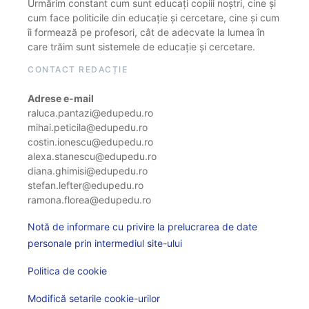
Urmărim constant cum sunt educați copiii noștri, cine și
cum face politicile din educație și cercetare, cine și cum
îi formează pe profesori, cât de adecvate la lumea în
care trăim sunt sistemele de educație și cercetare.
CONTACT REDACȚIE
Adrese e-mail
raluca.pantazi@edupedu.ro
mihai.peticila@edupedu.ro
costin.ionescu@edupedu.ro
alexa.stanescu@edupedu.ro
diana.ghimisi@edupedu.ro
stefan.lefter@edupedu.ro
ramona.florea@edupedu.ro
Notă de informare cu privire la prelucrarea de date
personale prin intermediul site-ului
Politica de cookie
Modifică setarile cookie-urilor