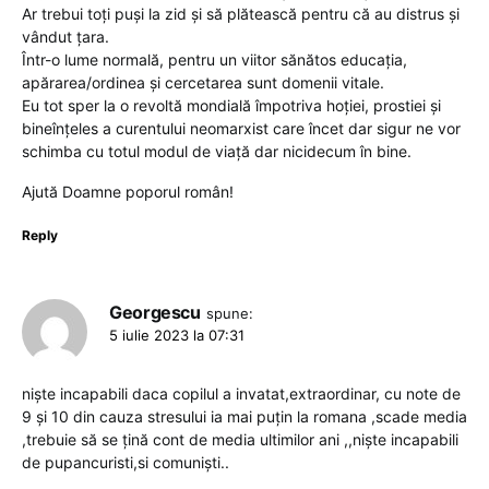
Ar trebui toți puși la zid și să plătească pentru că au distrus și
vândut țara.
Într-o lume normală, pentru un viitor sănătos educația,
apărarea/ordinea și cercetarea sunt domenii vitale.
Eu tot sper la o revoltă mondială împotriva hoției, prostiei și
bineînțeles a curentului neomarxist care încet dar sigur ne vor
schimba cu totul modul de viață dar nicidecum în bine.
Ajută Doamne poporul român!
Reply
Georgescu
spune:
5 iulie 2023 la 07:31
niște incapabili daca copilul a invatat,extraordinar, cu note de
9 și 10 din cauza stresului ia mai puțin la romana ,scade media
,trebuie să se țină cont de media ultimilor ani ,,niște incapabili
de pupancuristi,si comuniști..