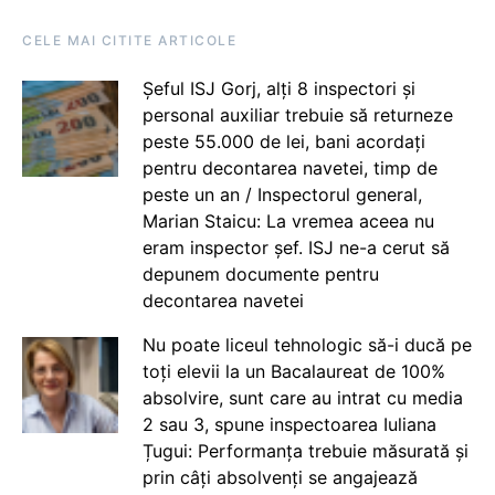
CELE MAI CITITE ARTICOLE
Șeful ISJ Gorj, alți 8 inspectori și
personal auxiliar trebuie să returneze
peste 55.000 de lei, bani acordați
pentru decontarea navetei, timp de
peste un an / Inspectorul general,
Marian Staicu: La vremea aceea nu
eram inspector șef. ISJ ne-a cerut să
depunem documente pentru
decontarea navetei
Nu poate liceul tehnologic să-i ducă pe
toți elevii la un Bacalaureat de 100%
absolvire, sunt care au intrat cu media
2 sau 3, spune inspectoarea Iuliana
Țugui: Performanța trebuie măsurată și
prin câți absolvenți se angajează