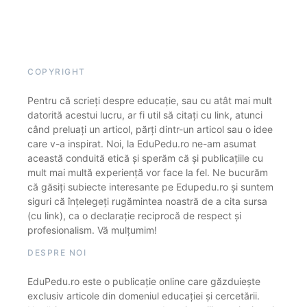
COPYRIGHT
Pentru că scrieți despre educație, sau cu atât mai mult
datorită acestui lucru, ar fi util să citați cu link, atunci
când preluați un articol, părți dintr-un articol sau o idee
care v-a inspirat. Noi, la EduPedu.ro ne-am asumat
această conduită etică și sperăm că și publicațiile cu
mult mai multă experiență vor face la fel. Ne bucurăm
că găsiți subiecte interesante pe Edupedu.ro și suntem
siguri că înțelegeți rugămintea noastră de a cita sursa
(cu link), ca o declarație reciprocă de respect și
profesionalism. Vă mulțumim!
DESPRE NOI
EduPedu.ro este o publicație online care găzduiește
exclusiv articole din domeniul educației și cercetării.