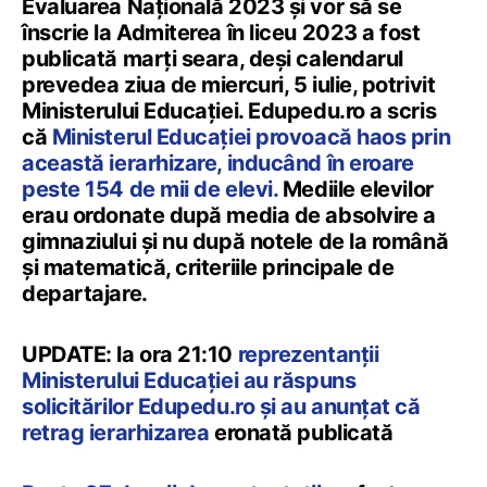
Evaluarea Națională 2023 și vor să se
înscrie la Admiterea în liceu 2023 a fost
publicată marți seara, deși calendarul
prevedea ziua de miercuri, 5 iulie, potrivit
Ministerului Educației. Edupedu.ro a scris
că
Ministerul Educației provoacă haos prin
această ierarhizare, inducând în eroare
peste 154 de mii de elevi.
Mediile elevilor
erau ordonate după media de absolvire a
gimnaziului și nu după notele de la română
și matematică, criteriile principale de
departajare.
UPDATE: la ora 21:10
reprezentanții
Ministerului Educației au răspuns
solicitărilor Edupedu.ro și au anunțat că
retrag ierarhizarea
eronată publicată