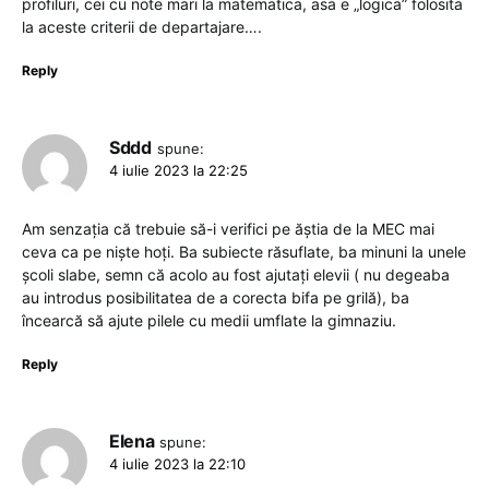
profiluri, cei cu note mari la matematica, asa e „logica” folosita
la aceste criterii de departajare….
Reply
Sddd
spune:
4 iulie 2023 la 22:25
Am senzația că trebuie să-i verifici pe ăștia de la MEC mai
ceva ca pe niște hoți. Ba subiecte răsuflate, ba minuni la unele
școli slabe, semn că acolo au fost ajutați elevii ( nu degeaba
au introdus posibilitatea de a corecta bifa pe grilă), ba
încearcă să ajute pilele cu medii umflate la gimnaziu.
Reply
Elena
spune:
4 iulie 2023 la 22:10