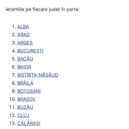
Ierarhiile pe fiecare județ în parte:
ALBA
ARAD
ARGEȘ
BUCUREȘTI
BACĂU
BIHOR
BISTRIȚA-NĂSĂUD
BRĂILA
BOTOȘANI
BRAȘOV
BUZĂU
CLUJ
CĂLĂRAȘI