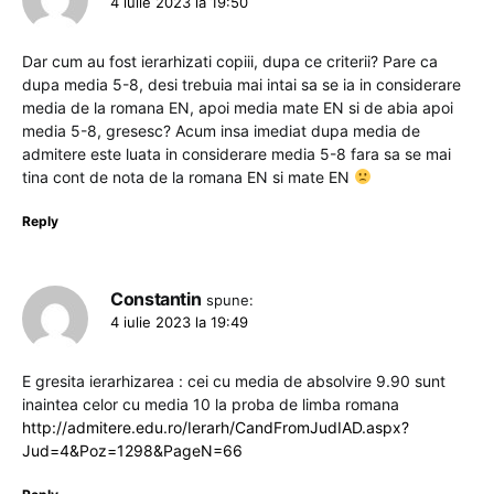
4 iulie 2023 la 19:50
Dar cum au fost ierarhizati copiii, dupa ce criterii? Pare ca
dupa media 5-8, desi trebuia mai intai sa se ia in considerare
media de la romana EN, apoi media mate EN si de abia apoi
media 5-8, gresesc? Acum insa imediat dupa media de
admitere este luata in considerare media 5-8 fara sa se mai
tina cont de nota de la romana EN si mate EN
Reply
Constantin
spune:
4 iulie 2023 la 19:49
E gresita ierarhizarea : cei cu media de absolvire 9.90 sunt
inaintea celor cu media 10 la proba de limba romana
http://admitere.edu.ro/Ierarh/CandFromJudIAD.aspx?
Jud=4&Poz=1298&PageN=66