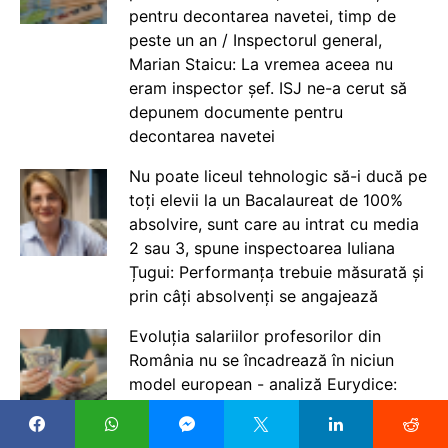
pentru decontarea navetei, timp de
peste un an / Inspectorul general,
Marian Staicu: La vremea aceea nu
eram inspector șef. ISJ ne-a cerut să
depunem documente pentru
decontarea navetei
Nu poate liceul tehnologic să-i ducă pe
toți elevii la un Bacalaureat de 100%
absolvire, sunt care au intrat cu media
2 sau 3, spune inspectoarea Iuliana
Țugui: Performanța trebuie măsurată și
prin câți absolvenți se angajează
Evoluția salariilor profesorilor din
România nu se încadrează în niciun
model european - analiză Eurydice:
salariul crește doar 25 de ani în timpul
carierei, dar procesul e între statele cu