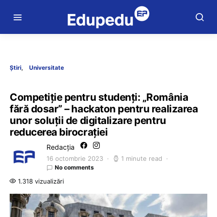
Știri
Universitate
Competiție pentru studenți: „România
fără dosar” – hackaton pentru realizarea
unor soluții de digitalizare pentru
reducerea birocrației
Redacția
16 octombrie 2023
1 minute read
No comments
1.318 vizualizări