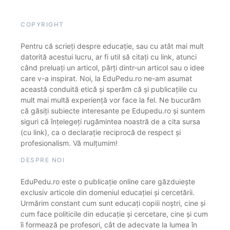
COPYRIGHT
Pentru că scrieți despre educație, sau cu atât mai mult
datorită acestui lucru, ar fi util să citați cu link, atunci
când preluați un articol, părți dintr-un articol sau o idee
care v-a inspirat. Noi, la EduPedu.ro ne-am asumat
această conduită etică și sperăm că și publicațiile cu
mult mai multă experiență vor face la fel. Ne bucurăm
că găsiți subiecte interesante pe Edupedu.ro și suntem
siguri că înțelegeți rugămintea noastră de a cita sursa
(cu link), ca o declarație reciprocă de respect și
profesionalism. Vă mulțumim!
DESPRE NOI
EduPedu.ro este o publicație online care găzduiește
exclusiv articole din domeniul educației și cercetării.
Urmărim constant cum sunt educați copiii noștri, cine și
cum face politicile din educație și cercetare, cine și cum
îi formează pe profesori, cât de adecvate la lumea în