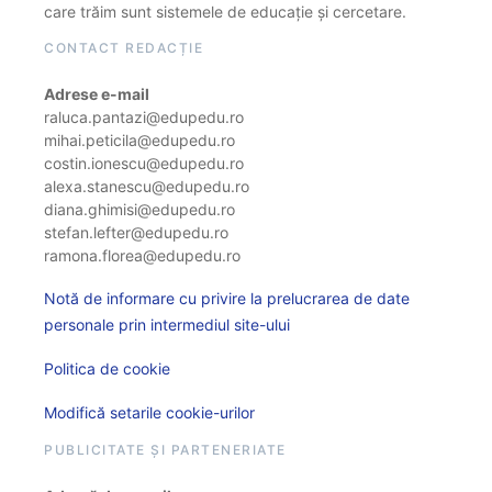
care trăim sunt sistemele de educație și cercetare.
CONTACT REDACȚIE
Adrese e-mail
raluca.pantazi@edupedu.ro
mihai.peticila@edupedu.ro
costin.ionescu@edupedu.ro
alexa.stanescu@edupedu.ro
diana.ghimisi@edupedu.ro
stefan.lefter@edupedu.ro
ramona.florea@edupedu.ro
Notă de informare cu privire la prelucrarea de date
personale prin intermediul site-ului
Politica de cookie
Modifică setarile cookie-urilor
PUBLICITATE ȘI PARTENERIATE