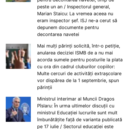
peste un an / Inspectorul general,
Marian Staicu: La vremea aceea nu
eram inspector șef. ISJ ne-a cerut să
depunem documente pentru
decontarea navetei
Mai mulți părinți solicită, într-o petiție,
anularea deciziei ISMB de a nu mai
acorda sumele pentru posturile la plata
cu ora din cadrul cluburilor copiilor:
Multe cercuri de activități extrașcolare
vor dispărea de la 1 septembrie, spun
părinții
Ministrul interimar al Muncii Dragos
Pîslaru: În urma ultimelor discuții cu
ministrul Educației lucrurile sunt mult
îmbunătățite față de varianta publicată
pe 17 iulie / Sectorul educației este