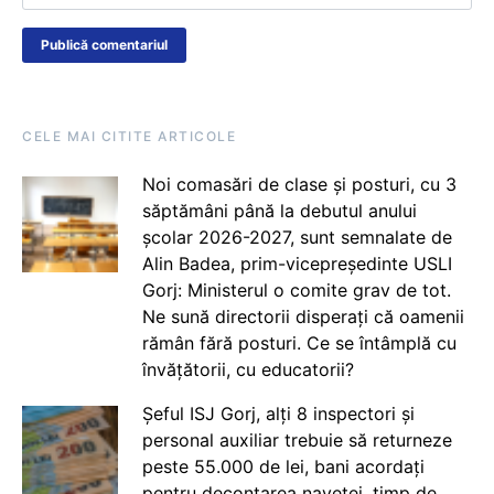
CELE MAI CITITE ARTICOLE
Noi comasări de clase și posturi, cu 3
săptămâni până la debutul anului
școlar 2026-2027, sunt semnalate de
Alin Badea, prim-vicepreședinte USLI
Gorj: Ministerul o comite grav de tot.
Ne sună directorii disperați că oamenii
rămân fără posturi. Ce se întâmplă cu
învățătorii, cu educatorii?
Șeful ISJ Gorj, alți 8 inspectori și
personal auxiliar trebuie să returneze
peste 55.000 de lei, bani acordați
pentru decontarea navetei, timp de