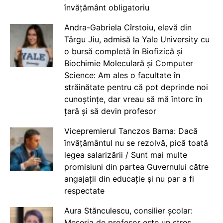
învățământ obligatoriu
Andra-Gabriela Cîrstoiu, elevă din
Târgu Jiu, admisă la Yale University cu
o bursă completă în Biofizică și
Biochimie Moleculară și Computer
Science: Am ales o facultate în
străinătate pentru că pot deprinde noi
cunoștințe, dar vreau să mă întorc în
țară și să devin profesor
Vicepremierul Tanczos Barna: Dacă
învățământul nu se rezolvă, pică toată
legea salarizării / Sunt mai multe
promisiuni din partea Guvernului către
angajații din educație și nu par a fi
respectate
Aura Stănculescu, consilier școlar:
Meseria de profesor este un stres