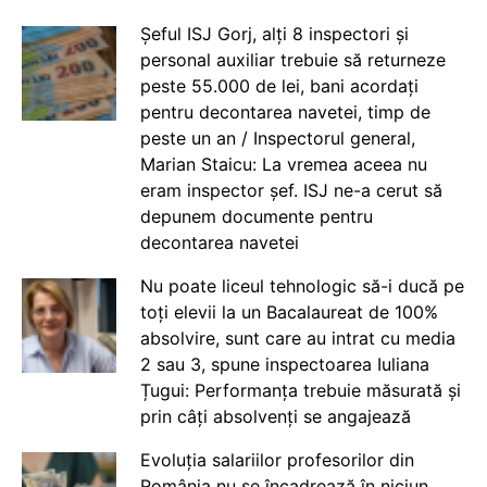
Șeful ISJ Gorj, alți 8 inspectori și
personal auxiliar trebuie să returneze
peste 55.000 de lei, bani acordați
pentru decontarea navetei, timp de
peste un an / Inspectorul general,
Marian Staicu: La vremea aceea nu
eram inspector șef. ISJ ne-a cerut să
depunem documente pentru
decontarea navetei
Nu poate liceul tehnologic să-i ducă pe
toți elevii la un Bacalaureat de 100%
absolvire, sunt care au intrat cu media
2 sau 3, spune inspectoarea Iuliana
Țugui: Performanța trebuie măsurată și
prin câți absolvenți se angajează
Evoluția salariilor profesorilor din
România nu se încadrează în niciun