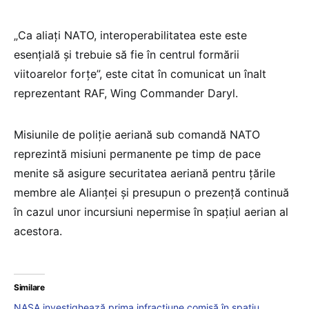
„Ca aliați NATO, interoperabilitatea este este
esențială și trebuie să fie în centrul formării
viitoarelor forțe”, este citat în comunicat un înalt
reprezentant RAF, Wing Commander Daryl.
Misiunile de poliție aeriană sub comandă NATO
reprezintă misiuni permanente pe timp de pace
menite să asigure securitatea aeriană pentru țările
membre ale Alianței și presupun o prezență continuă
în cazul unor incursiuni nepermise în spațiul aerian al
acestora.
Similare
NASA investighează prima infracțiune comisă în spațiu