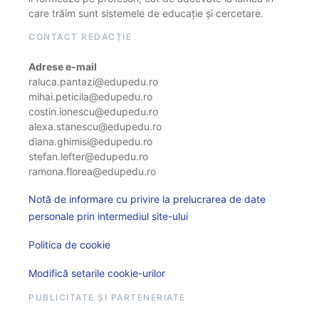
care trăim sunt sistemele de educație și cercetare.
CONTACT REDACȚIE
Adrese e-mail
raluca.pantazi@edupedu.ro
mihai.peticila@edupedu.ro
costin.ionescu@edupedu.ro
alexa.stanescu@edupedu.ro
diana.ghimisi@edupedu.ro
stefan.lefter@edupedu.ro
ramona.florea@edupedu.ro
Notă de informare cu privire la prelucrarea de date
personale prin intermediul site-ului
Politica de cookie
Modifică setarile cookie-urilor
PUBLICITATE ȘI PARTENERIATE