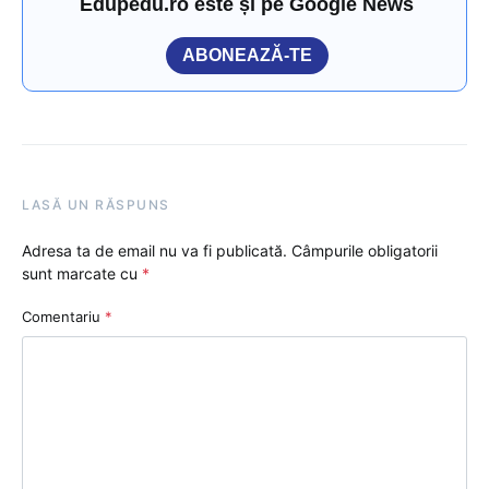
Edupedu.ro este și pe Google News
ABONEAZĂ-TE
LASĂ UN RĂSPUNS
Adresa ta de email nu va fi publicată.
Câmpurile obligatorii
sunt marcate cu
*
Comentariu
*