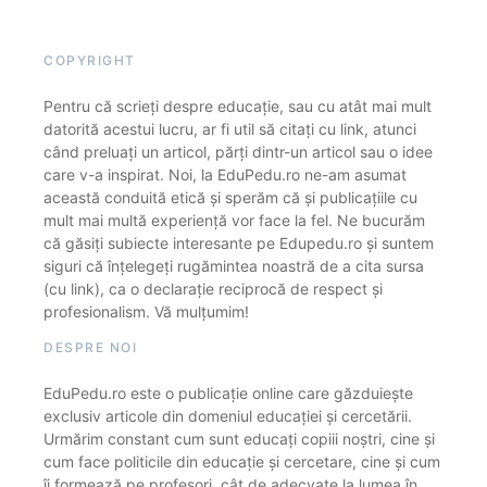
COPYRIGHT
Pentru că scrieți despre educație, sau cu atât mai mult
datorită acestui lucru, ar fi util să citați cu link, atunci
când preluați un articol, părți dintr-un articol sau o idee
care v-a inspirat. Noi, la EduPedu.ro ne-am asumat
această conduită etică și sperăm că și publicațiile cu
mult mai multă experiență vor face la fel. Ne bucurăm
că găsiți subiecte interesante pe Edupedu.ro și suntem
siguri că înțelegeți rugămintea noastră de a cita sursa
(cu link), ca o declarație reciprocă de respect și
profesionalism. Vă mulțumim!
DESPRE NOI
EduPedu.ro este o publicație online care găzduiește
exclusiv articole din domeniul educației și cercetării.
Urmărim constant cum sunt educați copiii noștri, cine și
cum face politicile din educație și cercetare, cine și cum
îi formează pe profesori, cât de adecvate la lumea în