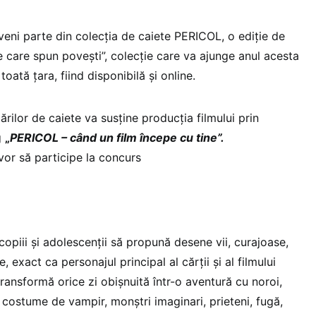
veni parte din colecția de caiete PERICOL, o ediție de
e care spun povești”, colecție care va ajunge anul acesta
 toată țara, fiind disponibilă și online.
rilor de caiete va susține producția filmului prin
g
„
PERICOL – când un film începe cu tine”.
 vor să participe la concurs
copiii și adolescenții să propună desene vii, curajoase,
 exact ca personajul principal al cărții și al filmului
ransformă orice zi obișnuită într-o aventură cu noroi,
g, costume de vampir, monștri imaginari, prieteni, fugă,