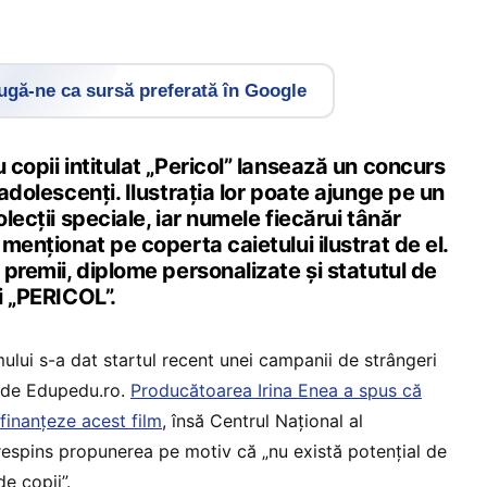
gă-ne ca sursă preferată în Google
 copii intitulat „Pericol” lansează un concurs
 adolescenți. Ilustrația lor poate ajunge pe un
olecții speciale, iar numele fiecărui tânăr
 menționat pe coperta caietului ilustrat de el.
i premii, diplome personalizate și statutul de
i „PERICOL”.
mului s-a dat startul recent unei campanii de strângeri
ă de Edupedu.ro.
Producătoarea Irina Enea a spus că
 finanțeze acest film
, însă Centrul Național al
respins propunerea pe motiv că „nu există potențial de
de copii”.