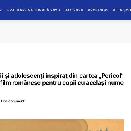
EVALUARE NAȚIONALĂ 2026
BAC 2026
PROFESORI
AI LA ȘC
i și adolescenți inspirat din cartea „Pericol”
l film românesc pentru copii cu același nume
One comment