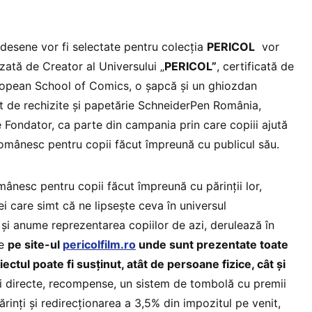
r desene vor fi selectate pentru colecția
PERICOL
vor
zată de Creator al Universului „
PERICOL”
, certificată de
European School of Comics, o șapcă și un ghiozdan
et de rechizite și papetărie SchneiderPen România,
 Fondator, ca parte din campania prin care copiii ajută
 românesc pentru copii făcut împreună cu publicul său.
omânesc pentru copii făcut împreună cu părinții lor,
 cei care simt că ne lipsește ceva în universul
i anume reprezentarea copiilor de azi, derulează în
ie
pe site-ul
pericolfilm.ro
unde sunt prezentate toate
iectul poate fi susținut, atât de persoane fizice, cât și
i directe, recompense, un sistem de tombolă cu premii
ărinți și redirecționarea a 3,5% din impozitul pe venit,