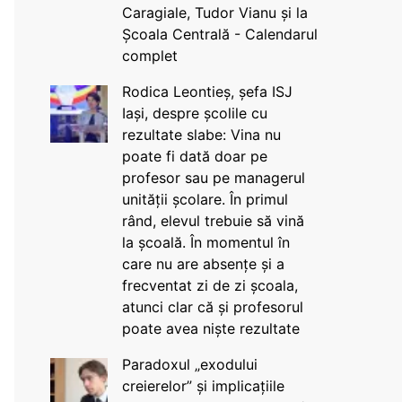
Caragiale, Tudor Vianu și la
Școala Centrală - Calendarul
complet
Rodica Leontieș, șefa ISJ
Iași, despre școlile cu
rezultate slabe: Vina nu
poate fi dată doar pe
profesor sau pe managerul
unității școlare. În primul
rând, elevul trebuie să vină
la școală. În momentul în
care nu are absențe și a
frecventat zi de zi școala,
atunci clar că și profesorul
poate avea niște rezultate
Paradoxul „exodului
creierelor” și implicațiile