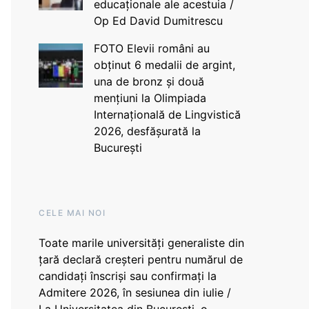
educaționale ale acestuia /
Op Ed David Dumitrescu
FOTO Elevii români au
obținut 6 medalii de argint,
una de bronz și două
mențiuni la Olimpiada
Internațională de Lingvistică
2026, desfășurată la
București
CELE MAI NOI
Toate marile universități generaliste din
țară declară creșteri pentru numărul de
candidați înscriși sau confirmați la
Admitere 2026, în sesiunea din iulie /