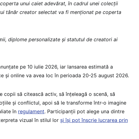
 coperta unui caiet adevărat, în cadrul unei colecții
rui tânăr creator selectat va fi menționat pe coperta
mii, diplome personalizate și statutul de creatori ai
 anunțate pe 10 iulie 2026, iar lansarea estimată a
ice și online va avea loc în perioada 20-25 august 2026.
e copii să citească activ, să înțeleagă o scenă, să
țiile și conflictul, apoi să le transforme într-o imagine
liate în
regulament
. Participanții pot alege una dintre
rpreta vizual în stilul lor
și își pot înscrie lucrarea prin