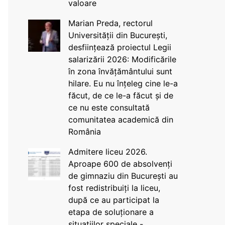
valoare
Marian Preda, rectorul
Universității din București,
desființează proiectul Legii
salarizării 2026: Modificările
în zona învățământului sunt
hilare. Eu nu înțeleg cine le-a
făcut, de ce le-a făcut și de
ce nu este consultată
comunitatea academică din
România
Admitere liceu 2026.
Aproape 600 de absolvenți
de gimnaziu din București au
fost redistribuiți la liceu,
după ce au participat la
etapa de soluționare a
situațiilor speciale -