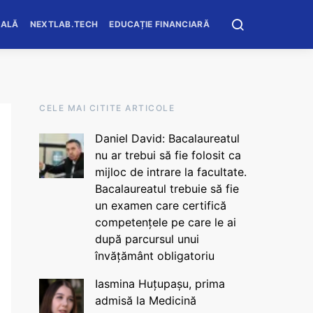
OALĂ
NEXTLAB.TECH
EDUCAȚIE FINANCIARĂ
CELE MAI CITITE ARTICOLE
Daniel David: Bacalaureatul
nu ar trebui să fie folosit ca
mijloc de intrare la facultate.
Bacalaureatul trebuie să fie
un examen care certifică
competențele pe care le ai
după parcursul unui
învățământ obligatoriu
Iasmina Huțupașu, prima
admisă la Medicină