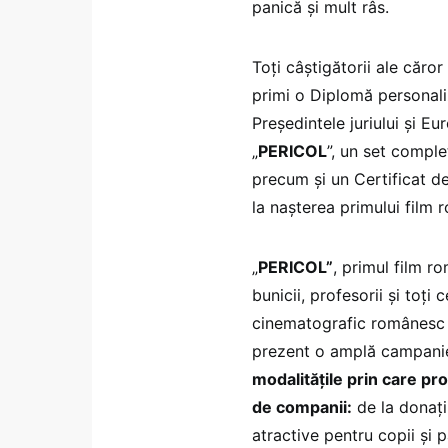
panică și mult râs.
Toți câștigătorii ale căro
primi o Diplomă personali
Președintele juriului și 
„
PERICOL
”, un set compl
precum și un Certificat de
la nașterea primului film
„
PERICOL”
, primul film r
bunicii, profesorii și toți
cinematografic românesc ș
prezent o amplă campan
modalitățile prin care pro
de companii:
de la donați
atractive pentru copii și p