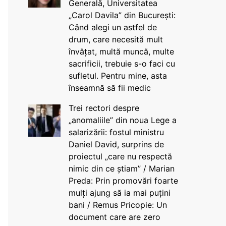
Generală, Universitatea
„Carol Davila” din București:
Când alegi un astfel de
drum, care necesită mult
învățat, multă muncă, multe
sacrificii, trebuie s-o faci cu
sufletul. Pentru mine, asta
înseamnă să fii medic
Trei rectori despre
„anomaliile” din noua Lege a
salarizării: fostul ministru
Daniel David, surprins de
proiectul „care nu respectă
nimic din ce știam” / Marian
Preda: Prin promovări foarte
mulți ajung să ia mai puțini
bani / Remus Pricopie: Un
document care are zero