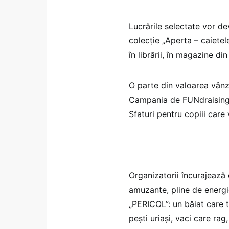
Lucrările selectate vor de
colecție „Aperta – caietel
în librării, în magazine din
O parte din valoarea vânză
Campania de FUNdraisin
Sfaturi pentru copiii care
Organizatorii încurajează 
amuzante, pline de energie,
„PERICOL”: un băiat care t
pești uriași, vaci care ra