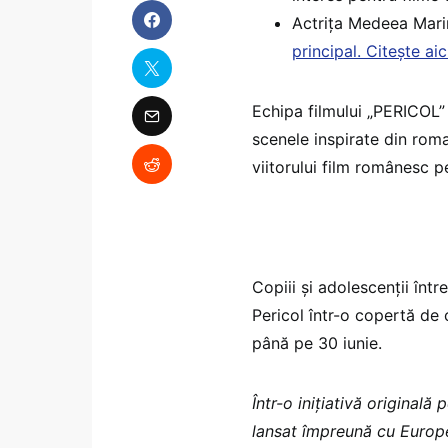
Actrița Medeea Mari
principal. Citește ai
Echipa filmului „PERICOL” 
scenele inspirate din roma
viitorului film românesc p
Copiii și adolescenții înt
Pericol într-o copertă de c
până pe 30 iunie.
Într-o inițiativă original
lansat împreună cu Europe