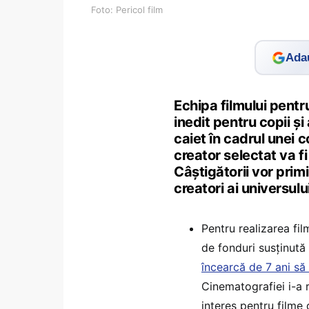
Foto: Pericol film
Adau
Echipa filmului pentru
inedit pentru copii și
caiet în cadrul unei c
creator selectat va fi
Câștigătorii vor prim
creatori ai universulu
Pentru realizarea fil
de fonduri susținut
încearcă de 7 ani să
Cinematografiei i-a 
interes pentru filme 