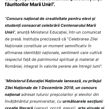
făuritorilor Marii Uniri”.
“
Concurs național de creativitate pentru elevi și
studenți consacrat celebrării Centenarului Marii
Uniri
”, anunță Ministerul Educației, într-un comunicat
de presă. Instituția precizează că “
Celebrarea Zilei
Naționale constituie un moment semnificativ în
afirmarea identității naționale, sentiment care cultivă
respectul față de patrimoniul spiritual și material al
României, integrat în valorile perene ale întregii lumi
”.
“
Ministerul Educației Naționale lansează, cu prilejul
Zilei Naționale de 1 Decembrie 2018, un concurs
național
adresat tuturor preșcolarilor și elevilor din
învățământul preuniversitar, cu
următoarele secțiuni:
creație literară
(versuri, proză, eseuri),
arte vizuale și