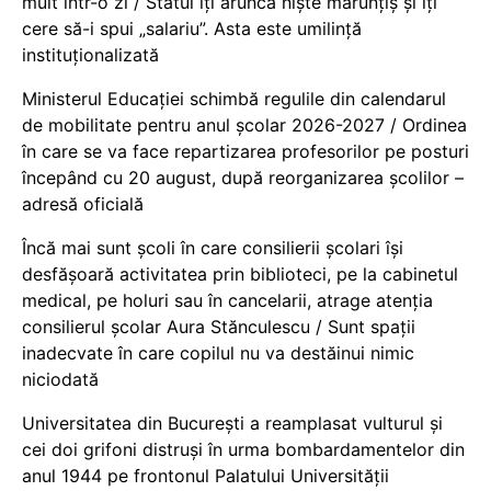
mult într-o zi / Statul îți aruncă niște mărunțiș și îți
cere să-i spui „salariu”. Asta este umilință
instituționalizată
Ministerul Educației schimbă regulile din calendarul
de mobilitate pentru anul școlar 2026-2027 / Ordinea
în care se va face repartizarea profesorilor pe posturi
începând cu 20 august, după reorganizarea școlilor –
adresă oficială
Încă mai sunt școli în care consilierii școlari își
desfășoară activitatea prin biblioteci, pe la cabinetul
medical, pe holuri sau în cancelarii, atrage atenția
consilierul școlar Aura Stănculescu / Sunt spații
inadecvate în care copilul nu va destăinui nimic
niciodată
Universitatea din București a reamplasat vulturul și
cei doi grifoni distruși în urma bombardamentelor din
anul 1944 pe frontonul Palatului Universității