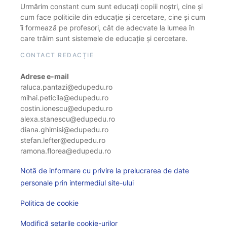
Urmărim constant cum sunt educați copiii noștri, cine și
cum face politicile din educație și cercetare, cine și cum
îi formează pe profesori, cât de adecvate la lumea în
care trăim sunt sistemele de educație și cercetare.
CONTACT REDACȚIE
Adrese e-mail
raluca.pantazi@edupedu.ro
mihai.peticila@edupedu.ro
costin.ionescu@edupedu.ro
alexa.stanescu@edupedu.ro
diana.ghimisi@edupedu.ro
stefan.lefter@edupedu.ro
ramona.florea@edupedu.ro
Notă de informare cu privire la prelucrarea de date
personale prin intermediul site-ului
Politica de cookie
Modifică setarile cookie-urilor