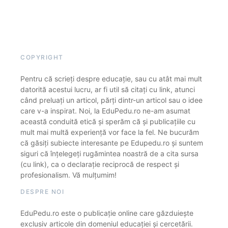
COPYRIGHT
Pentru că scrieți despre educație, sau cu atât mai mult
datorită acestui lucru, ar fi util să citați cu link, atunci
când preluați un articol, părți dintr-un articol sau o idee
care v-a inspirat. Noi, la EduPedu.ro ne-am asumat
această conduită etică și sperăm că și publicațiile cu
mult mai multă experiență vor face la fel. Ne bucurăm
că găsiți subiecte interesante pe Edupedu.ro și suntem
siguri că înțelegeți rugămintea noastră de a cita sursa
(cu link), ca o declarație reciprocă de respect și
profesionalism. Vă mulțumim!
DESPRE NOI
EduPedu.ro este o publicație online care găzduiește
exclusiv articole din domeniul educației și cercetării.