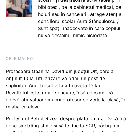
școlari își desfășoară activitatea prin
biblioteci, pe la cabinetul medical, pe
holuri sau în cancelarii, atrage atenția
consilierul școlar Aura Stănculescu /
Sunt spații inadecvate în care copilul
nu va destăinui nimic niciodată
CELE MAI NOI
Profesoara Geanina David din județul Olt, care a
obținut 10 la Titularizare va primi un post de
suplinitor. Anul trecut a făcut naveta 15 km:
Rezultatul este o mare bucurie, însă consider că
adevărata valoare a unui profesor se vede la clasă, în
relația cu elevii
Profesorul Petruț Rizea, despre plata cu ora: Dacă mă
apuc să strâng sticle și să le duc la SGR, câștig mai