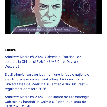
Similare
Admitere Medicină 2026. Caietele cu întrebări de
concurs la Chimie și Fizică – UMF Carol Davila /
Descarcă
Elevii olimpici care au luat mențiune la fazele naționale
ale olimpiadelor nu mai sunt admiși fără concurs la
Universitatea de Medicină și Farmacie din București –
regulament admitere 2026
Admitere Medicină 2026 – Facultatea de Stomatologie.
Caietele cu întrebări la Chimie și Fizică, publicate de
UMF Carol Davila