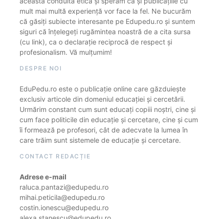
această conduită etică și sperăm că și publicațiile cu
mult mai multă experiență vor face la fel. Ne bucurăm
că găsiți subiecte interesante pe Edupedu.ro și suntem
siguri că înțelegeți rugămintea noastră de a cita sursa
(cu link), ca o declarație reciprocă de respect și
profesionalism. Vă mulțumim!
DESPRE NOI
EduPedu.ro este o publicație online care găzduiește
exclusiv articole din domeniul educației și cercetării.
Urmărim constant cum sunt educați copiii noștri, cine și
cum face politicile din educație și cercetare, cine și cum
îi formează pe profesori, cât de adecvate la lumea în
care trăim sunt sistemele de educație și cercetare.
CONTACT REDACȚIE
Adrese e-mail
raluca.pantazi@edupedu.ro
mihai.peticila@edupedu.ro
costin.ionescu@edupedu.ro
alexa.stanescu@edupedu.ro