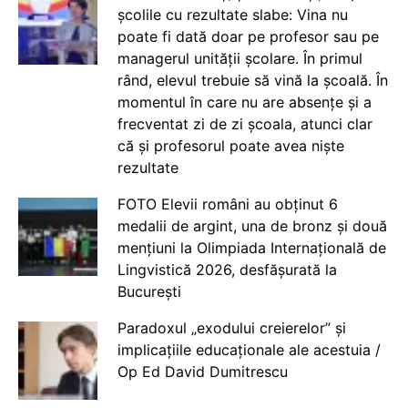
școlile cu rezultate slabe: Vina nu
poate fi dată doar pe profesor sau pe
managerul unității școlare. În primul
rând, elevul trebuie să vină la școală. În
momentul în care nu are absențe și a
frecventat zi de zi școala, atunci clar
că și profesorul poate avea niște
rezultate
FOTO Elevii români au obținut 6
medalii de argint, una de bronz și două
mențiuni la Olimpiada Internațională de
Lingvistică 2026, desfășurată la
București
Paradoxul „exodului creierelor” și
implicațiile educaționale ale acestuia /
Op Ed David Dumitrescu