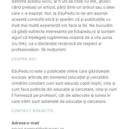
datorită acestui lucru, ar fi util să citați cu link, atunci
când preluați un articol, părți dintr-un articol sau o idee
care v-a inspirat. Noi, la EduPedu.ro ne-am asumat
această conduită etică și sperăm că și publicațiile cu
mult mai multă experiență vor face la fel. Ne bucurăm
că găsiți subiecte interesante pe Edupedu.ro și suntem
siguri că înțelegeți rugămintea noastră de a cita sursa
(cu link), ca o declarație reciprocă de respect și
profesionalism. Vă mulțumim!
DESPRE NOI
EduPedu.ro este o publicație online care găzduiește
exclusiv articole din domeniul educației și cercetării.
Urmărim constant cum sunt educați copiii noștri, cine și
cum face politicile din educație și cercetare, cine și cum
îi formează pe profesori, cât de adecvate la lumea în
care trăim sunt sistemele de educație și cercetare.
CONTACT REDACȚIE
Adrese e-mail
raluca.pantazi@edupedu.ro