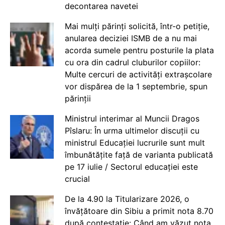
decontarea navetei
Mai mulți părinți solicită, într-o petiție,
anularea deciziei ISMB de a nu mai
acorda sumele pentru posturile la plata
cu ora din cadrul cluburilor copiilor:
Multe cercuri de activități extrașcolare
vor dispărea de la 1 septembrie, spun
părinții
Ministrul interimar al Muncii Dragos
Pîslaru: În urma ultimelor discuții cu
ministrul Educației lucrurile sunt mult
îmbunătățite față de varianta publicată
pe 17 iulie / Sectorul educației este
crucial
De la 4.90 la Titularizare 2026, o
învățătoare din Sibiu a primit nota 8.70
după contestație: Când am văzut nota