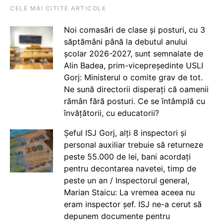
CELE MAI CITITE ARTICOLE
Noi comasări de clase și posturi, cu 3
săptămâni până la debutul anului
școlar 2026-2027, sunt semnalate de
Alin Badea, prim-vicepreședinte USLI
Gorj: Ministerul o comite grav de tot.
Ne sună directorii disperați că oamenii
rămân fără posturi. Ce se întâmplă cu
învățătorii, cu educatorii?
Șeful ISJ Gorj, alți 8 inspectori și
personal auxiliar trebuie să returneze
peste 55.000 de lei, bani acordați
pentru decontarea navetei, timp de
peste un an / Inspectorul general,
Marian Staicu: La vremea aceea nu
eram inspector șef. ISJ ne-a cerut să
depunem documente pentru