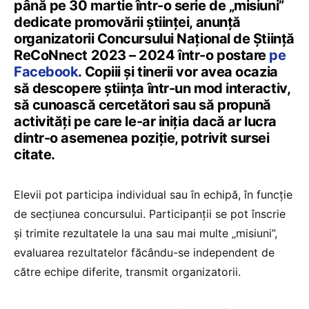
până pe 30 martie într-o serie de „misiuni”
dedicate promovării științei, anunță
organizatorii Concursului Național de Știință
ReCoNnect 2023 – 2024 într-o postare
pe
Facebook
. Copiii și tinerii vor avea ocazia
să descopere știința într-un mod interactiv,
să cunoască cercetători sau să propună
activități pe care le-ar iniția dacă ar lucra
dintr-o asemenea poziție, potrivit sursei
citate.
Elevii pot participa individual sau în echipă, în funcție
de secțiunea concursului. Participanții se pot înscrie
și trimite rezultatele la una sau mai multe „misiuni”,
evaluarea rezultatelor făcându-se independent de
către echipe diferite, transmit organizatorii.