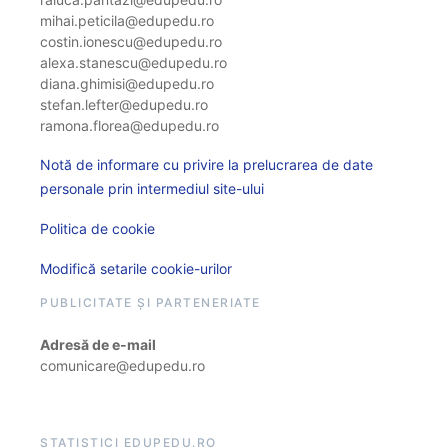
mihai.peticila@edupedu.ro
costin.ionescu@edupedu.ro
alexa.stanescu@edupedu.ro
diana.ghimisi@edupedu.ro
stefan.lefter@edupedu.ro
ramona.florea@edupedu.ro
Notă de informare cu privire la prelucrarea de date
personale prin intermediul site-ului
Politica de cookie
Modifică setarile cookie-urilor
PUBLICITATE ȘI PARTENERIATE
Adresă de e-mail
comunicare@edupedu.ro
STATISTICI EDUPEDU.RO