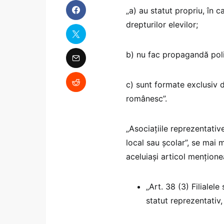
„a) au statut propriu, în 
drepturilor elevilor;
b) nu fac propagandă polit
c) sunt formate exclusiv d
românesc”.
„Asociațiile reprezentative
local sau școlar”, se mai 
aceluiași articol mențione
„Art. 38 (3) Filialel
statut reprezentativ, 