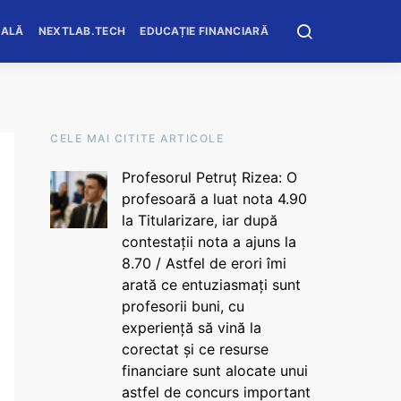
OALĂ
NEXTLAB.TECH
EDUCAȚIE FINANCIARĂ
CELE MAI CITITE ARTICOLE
Profesorul Petruț Rizea: O
profesoară a luat nota 4.90
la Titularizare, iar după
contestații nota a ajuns la
8.70 / Astfel de erori îmi
arată ce entuziasmați sunt
profesorii buni, cu
experiență să vină la
corectat și ce resurse
financiare sunt alocate unui
astfel de concurs important