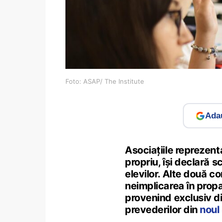
Foto: ASAP/ The Institute
Adau
Asociațiile reprezenta
propriu, își declară s
elevilor. Alte două co
neimplicarea în propa
provenind exclusiv di
prevederilor din
noul 