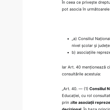
În ceea ce privește dreptul
pot asocia în următoarele 
„a) Consiliul Național
nivel școlar și județe
b) asociațiile repreze
Iar Art. 40 menționează ci
consultările acestuia:
„Art. 40. — (1)
Consiliul Na
Educației, cu rol consultat
prin a
lte asociații repreze
decizional
. În baza princip