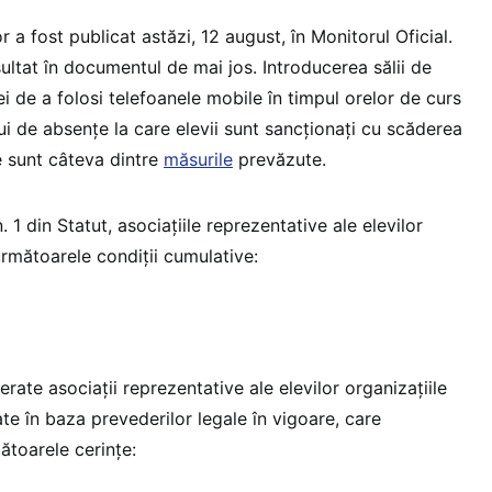
or a fost publicat astăzi, 12 august, în Monitorul Oficial.
ultat în documentul de mai jos. Introducerea sălii de
iei de a folosi telefoanele mobile în timpul orelor de curs
ui de absențe la care elevii sunt sancționați cu scăderea
e sunt câteva dintre
măsurile
prevăzute.
in. 1 din Statut, asociațiile reprezentative ale elevilor
următoarele condiții cumulative:
erate asociații reprezentative ale elevilor organizațiile
te în baza prevederilor legale în vigoare, care
ătoarele cerințe: