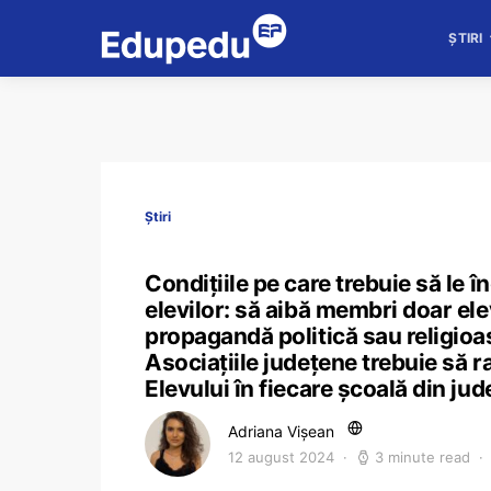
ȘTIRI
Știri
Condițiile pe care trebuie să le 
elevilor: să aibă membri doar ele
propagandă politică sau religioa
Asociațiile județene trebuie să 
Elevului în fiecare școală din jud
Adriana Vișean
12 august 2024
3 minute read