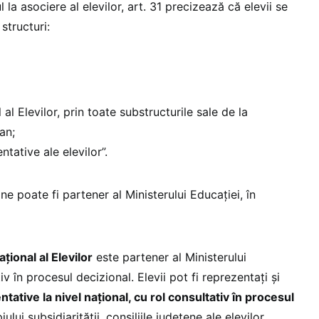
 la asociere al elevilor, art. 31 precizează că elevii se
structuri:
 al Elevilor, prin toate substructurile sale de la
an;
ntative ale elevilor”.
ne poate fi partener al Ministerului Educației, în
țional al Elevilor
este partener al Ministerului
iv în procesul decizional. Elevii pot fi reprezentați și
ntative la nivel național, cu rol consultativ în procesul
iului subsidiarității, consiliile județene ale elevilor,