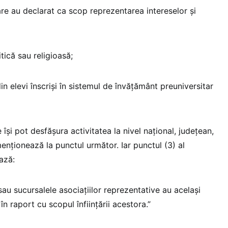
care au declarat ca scop reprezentarea intereselor și
ică sau religioasă;
in elevi înscriși în sistemul de învățământ preuniversitar
 își pot desfășura activitatea la nivel național, județean,
menționează la punctul următor. Iar punctul (3) al
ază:
e sau sucursalele asociațiilor reprezentative au același
în raport cu scopul înființării acestora.”