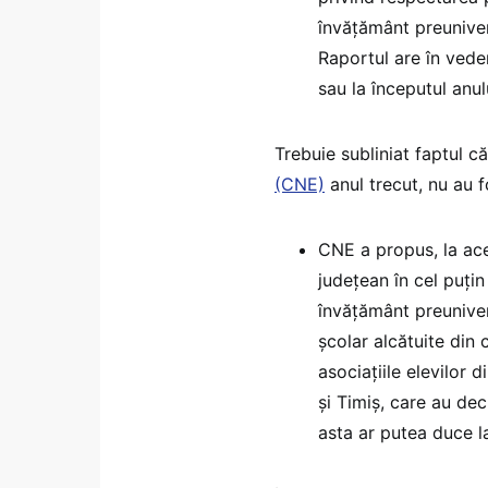
învățământ preunivers
Raportul are în veder
sau la începutul anul
Trebuie subliniat faptul c
(CNE)
anul trecut, nu au 
CNE a propus, la acel
județean în cel puțin
învățământ preunivers
școlar alcătuite din 
asociațiile elevilor 
și Timiș, care au dec
asta ar putea duce la