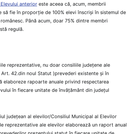
 Elevului anterior
este aceea că, acum, membrii
ie să fie în proporție de 100% elevi înscriși în sistemul de
r românesc. Până acum, doar 75% dintre membri
stă regulă.
ile reprezentative, nu doar consiliile județene ale
 Art. 42.din noul Statut )prevederi existente și în
ă elaboreze rapoarte anuale privind respectarea
evului în fiecare unitate de învățământ din județul
ul județean al elevilor/Consiliul Municipal al Elevilor
ile reprezentative ale elevilor elaborează un raport anual
revederilor prezentului statut în fiecare unitate de