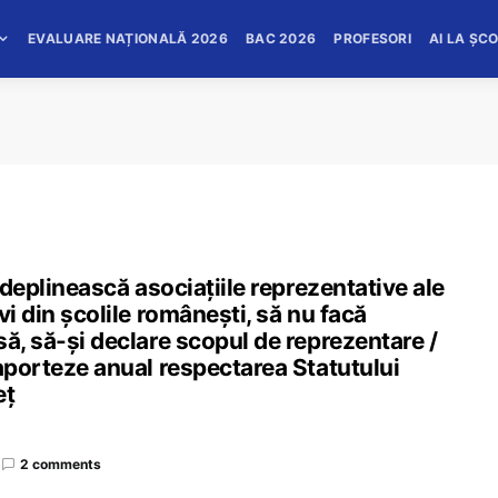
EVALUARE NAȚIONALĂ 2026
BAC 2026
PROFESORI
AI LA ȘC
îndeplinească asociațiile reprezentative ale
vi din școlile românești, să nu facă
să, să-și declare scopul de reprezentare /
raporteze anual respectarea Statutului
eț
2 comments