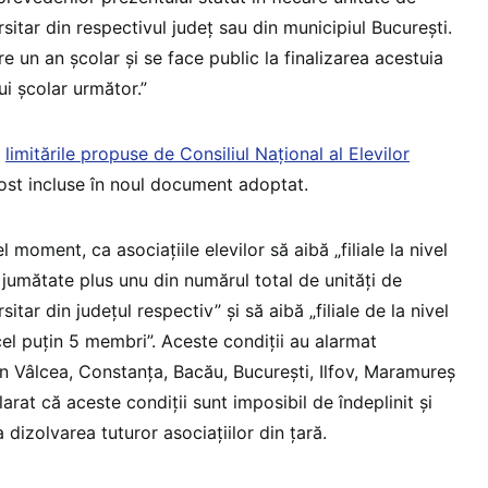
itar din respectivul județ sau din municipiul București.
e un an școlar și se face public la finalizarea acestuia
ui școlar următor.”
ă
limitările propuse de Consiliul Național al Elevilor
fost incluse în noul document adoptat.
 moment, ca asociațiile elevilor să aibă „filiale la nivel
 jumătate plus unu din numărul total de unități de
itar din județul respectiv” și să aibă „filiale de la nivel
cel puțin 5 membri”. Aceste condiții au alarmat
din Vâlcea, Constanța, Bacău, București, Ilfov, Maramureș
larat că aceste condiții sunt imposibil de îndeplinit și
 dizolvarea tuturor asociațiilor din țară.