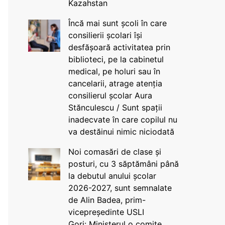
Kazahstan
Încă mai sunt școli în care
consilierii școlari își
desfășoară activitatea prin
biblioteci, pe la cabinetul
medical, pe holuri sau în
cancelarii, atrage atenția
consilierul școlar Aura
Stănculescu / Sunt spații
inadecvate în care copilul nu
va destăinui nimic niciodată
Noi comasări de clase și
posturi, cu 3 săptămâni până
la debutul anului școlar
2026-2027, sunt semnalate
de Alin Badea, prim-
vicepreședinte USLI
Gorj: Ministerul o comite