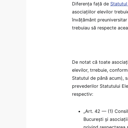
Diferența față de
Statutul
asociațiilor elevilor trebu
învățământ preuniversita
trebuiau să respecte acea
De notat că toate asociați
elevilor, trrebuie, conform
Statutul de până acum), s
prevederilor Statutului El
respectiv:
„Art. 42 — (1) Consili
București și asociați
privind respectarea p