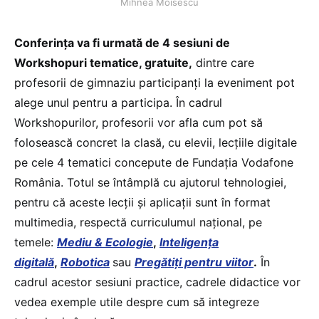
Mihnea Moisescu
Conferința va fi urmată de 4 sesiuni de
Workshopuri tematice, gratuite,
dintre care
profesorii de gimnaziu participanți la eveniment pot
alege unul pentru a participa. În cadrul
Workshopurilor, profesorii vor afla cum pot să
folosească concret la clasă, cu elevii, lecțiile digitale
pe cele 4 tematici concepute de Fundația Vodafone
România. Totul se întâmplă cu ajutorul tehnologiei,
pentru că aceste lecții și aplicații sunt în format
multimedia, respectă curriculumul național, pe
temele:
Mediu & Ecologie
,
Inteligența
digitală
,
Robotica
sau
Pregătiți pentru viitor
.
În
cadrul acestor sesiuni practice, cadrele didactice vor
vedea exemple utile despre cum să integreze