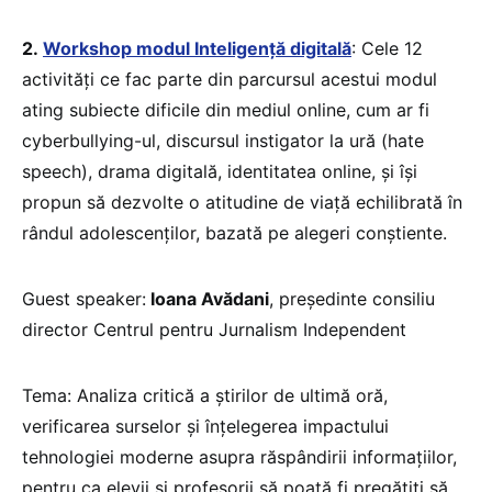
2.
Workshop modul Inteligență digitală
: Cele 12
activități ce fac parte din parcursul acestui modul
ating subiecte dificile din mediul online, cum ar fi
cyberbullying-ul, discursul instigator la ură (hate
speech), drama digitală, identitatea online, și își
propun să dezvolte o atitudine de viață echilibrată în
rândul adolescenților, bazată pe alegeri conștiente.
Guest speaker:
Ioana Avădani
, președinte consiliu
director Centrul pentru Jurnalism Independent
Tema: Analiza critică a știrilor de ultimă oră,
verificarea surselor și înțelegerea impactului
tehnologiei moderne asupra răspândirii informațiilor,
pentru ca elevii și profesorii să poată fi pregătiți să