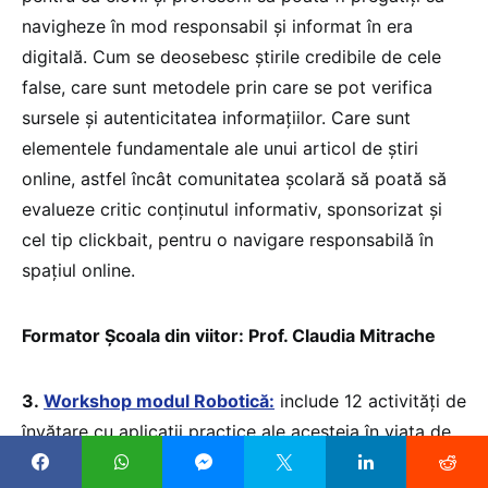
navigheze în mod responsabil și informat în era
digitală. Cum se deosebesc știrile credibile de cele
false, care sunt metodele prin care se pot verifica
sursele și autenticitatea informațiilor. Care sunt
elementele fundamentale ale unui articol de știri
online, astfel încât comunitatea școlară să poată să
evalueze critic conținutul informativ, sponsorizat și
cel tip clickbait, pentru o navigare responsabilă în
spațiul online.
Formator Școala din viitor: Prof. Claudia Mitrache
3.
Workshop modul Robotică:
include 12 activități de
învățare cu aplicații practice ale acesteia în viața de
zi cu zi, programare în Scratch și GeoGebra