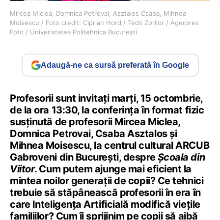
Mircea Miclea, Domnica Petrovai, Asztalos Csaba, Mihnea
Moisescu / Foto credit: Ciprian Hord / Tedx Zorilor / Agerpres
Foto / Univeristatea Politehnica București
Adaugă-ne ca sursă preferată în Google
Profesorii sunt invitați marți, 15 octombrie,
de la ora 13:30, la conferința în format fizic
susținută de profesorii Mircea Miclea,
Domnica Petrovai, Csaba Asztalos și
Mihnea Moisescu, la centrul cultural ARCUB
Gabroveni din București, despre
Școala din
Viitor
. Cum putem ajunge mai eficient la
mintea noilor generații de copii? Ce tehnici
trebuie să stăpânească profesorii în era în
care Inteligența Artificială modifică viețile
familiilor? Cum îi sprijinim pe copii să aibă