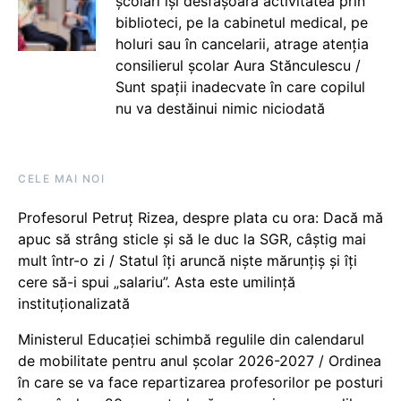
școlari își desfășoară activitatea prin
biblioteci, pe la cabinetul medical, pe
holuri sau în cancelarii, atrage atenția
consilierul școlar Aura Stănculescu /
Sunt spații inadecvate în care copilul
nu va destăinui nimic niciodată
CELE MAI NOI
Profesorul Petruț Rizea, despre plata cu ora: Dacă mă
apuc să strâng sticle și să le duc la SGR, câștig mai
mult într-o zi / Statul îți aruncă niște mărunțiș și îți
cere să-i spui „salariu”. Asta este umilință
instituționalizată
Ministerul Educației schimbă regulile din calendarul
de mobilitate pentru anul școlar 2026-2027 / Ordinea
în care se va face repartizarea profesorilor pe posturi