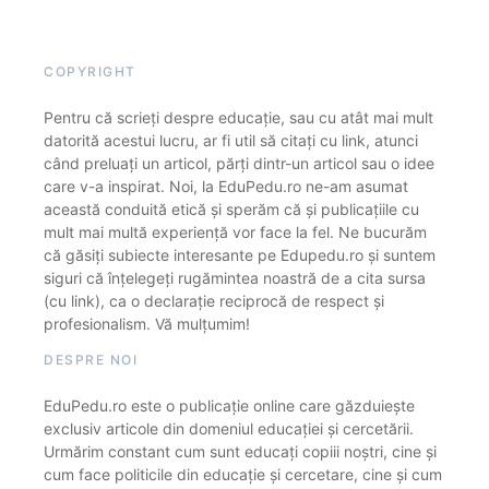
COPYRIGHT
Pentru că scrieți despre educație, sau cu atât mai mult
datorită acestui lucru, ar fi util să citați cu link, atunci
când preluați un articol, părți dintr-un articol sau o idee
care v-a inspirat. Noi, la EduPedu.ro ne-am asumat
această conduită etică și sperăm că și publicațiile cu
mult mai multă experiență vor face la fel. Ne bucurăm
că găsiți subiecte interesante pe Edupedu.ro și suntem
siguri că înțelegeți rugămintea noastră de a cita sursa
(cu link), ca o declarație reciprocă de respect și
profesionalism. Vă mulțumim!
DESPRE NOI
EduPedu.ro este o publicație online care găzduiește
exclusiv articole din domeniul educației și cercetării.
Urmărim constant cum sunt educați copiii noștri, cine și
cum face politicile din educație și cercetare, cine și cum