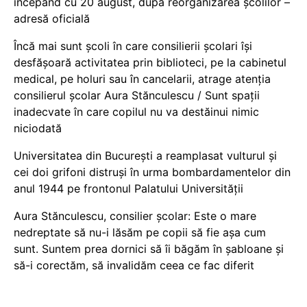
începând cu 20 august, după reorganizarea școlilor –
adresă oficială
Încă mai sunt școli în care consilierii școlari își
desfășoară activitatea prin biblioteci, pe la cabinetul
medical, pe holuri sau în cancelarii, atrage atenția
consilierul școlar Aura Stănculescu / Sunt spații
inadecvate în care copilul nu va destăinui nimic
niciodată
Universitatea din București a reamplasat vulturul și
cei doi grifoni distruși în urma bombardamentelor din
anul 1944 pe frontonul Palatului Universității
Aura Stănculescu, consilier școlar: Este o mare
nedreptate să nu-i lăsăm pe copii să fie așa cum
sunt. Suntem prea dornici să îi băgăm în șabloane și
să-i corectăm, să invalidăm ceea ce fac diferit