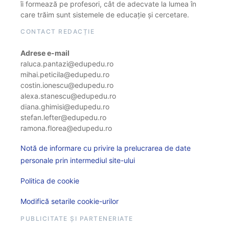
îi formează pe profesori, cât de adecvate la lumea în
care trăim sunt sistemele de educație și cercetare.
CONTACT REDACȚIE
Adrese e-mail
raluca.pantazi@edupedu.ro
mihai.peticila@edupedu.ro
costin.ionescu@edupedu.ro
alexa.stanescu@edupedu.ro
diana.ghimisi@edupedu.ro
stefan.lefter@edupedu.ro
ramona.florea@edupedu.ro
Notă de informare cu privire la prelucrarea de date
personale prin intermediul site-ului
Politica de cookie
Modifică setarile cookie-urilor
PUBLICITATE ȘI PARTENERIATE