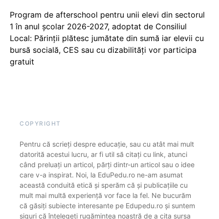
Program de afterschool pentru unii elevi din sectorul
1 în anul școlar 2026-2027, adoptat de Consiliul
Local: Părinții plătesc jumătate din sumă iar elevii cu
bursă socială, CES sau cu dizabilităţi vor participa
gratuit
COPYRIGHT
Pentru că scrieți despre educație, sau cu atât mai mult
datorită acestui lucru, ar fi util să citați cu link, atunci
când preluați un articol, părți dintr-un articol sau o idee
care v-a inspirat. Noi, la EduPedu.ro ne-am asumat
această conduită etică și sperăm că și publicațiile cu
mult mai multă experiență vor face la fel. Ne bucurăm
că găsiți subiecte interesante pe Edupedu.ro și suntem
siguri că înțelegeți rugămintea noastră de a cita sursa