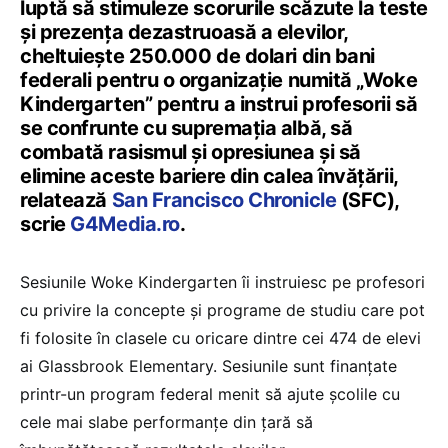
luptă să stimuleze scorurile scăzute la teste
și prezența dezastruoasă a elevilor,
cheltuiește 250.000 de dolari din bani
federali pentru o organizație numită „Woke
Kindergarten” pentru a instrui profesorii să
se confrunte cu supremația albă, să
combată rasismul și opresiunea și să
elimine aceste bariere din calea învățării,
relatează
San Francisco Chronicle
(SFC),
scrie
G4Media.ro
.
Sesiunile Woke Kindergarten îi instruiesc pe profesori
cu privire la concepte și programe de studiu care pot
fi folosite în clasele cu oricare dintre cei 474 de elevi
ai Glassbrook Elementary. Sesiunile sunt finanțate
printr-un program federal menit să ajute școlile cu
cele mai slabe performanțe din țară să