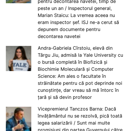
pentru decontarea navetei, timp de
peste un an / Inspectorul general,
Marian Staicu: La vremea aceea nu
eram inspector șef. ISJ ne-a cerut să
depunem documente pentru
decontarea navetei
Andra-Gabriela Cîrstoiu, elevă din
Târgu Jiu, admisă la Yale University cu
o bursă completă în Biofizică și
Biochimie Moleculară și Computer
Science: Am ales o facultate în
străinătate pentru că pot deprinde noi
cunoștințe, dar vreau să mă întorc în
țară și să devin profesor
Vicepremierul Tanczos Barna: Dacă
învățământul nu se rezolvă, pică toată
legea salarizării / Sunt mai multe
promisiuni din partea Guvernului către