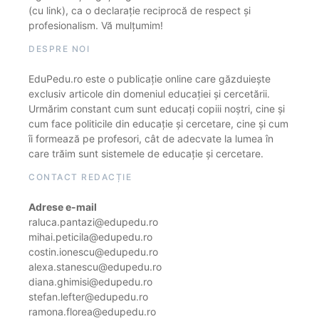
(cu link), ca o declarație reciprocă de respect și
profesionalism. Vă mulțumim!
DESPRE NOI
EduPedu.ro este o publicație online care găzduiește
exclusiv articole din domeniul educației și cercetării.
Urmărim constant cum sunt educați copiii noștri, cine și
cum face politicile din educație și cercetare, cine și cum
îi formează pe profesori, cât de adecvate la lumea în
care trăim sunt sistemele de educație și cercetare.
CONTACT REDACȚIE
Adrese e-mail
raluca.pantazi@edupedu.ro
mihai.peticila@edupedu.ro
costin.ionescu@edupedu.ro
alexa.stanescu@edupedu.ro
diana.ghimisi@edupedu.ro
stefan.lefter@edupedu.ro
ramona.florea@edupedu.ro