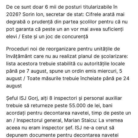
De ce sunt doar 6 mii de posturi titularizabile în
2026? Sorin Ion, secretar de stat: Cifrele arată mai
degrabă o prudență din partea școlilor pentru că nu
pot garanta că peste un an vor mai avea suficienți
elevi / Este și un joc de concurență
Proceduri noi de reorganizare pentru unitățile de
învățământ care nu au realizat planul de școlarizare:
lista acestora trebuie stabilită cu autoritățile locale
până pe 7 august, spune un ordin emis miercuri, 5
august / Toate măsurile trebuie încheiate până pe 24
august
Șeful ISJ Gorj, alți 8 inspectori și personal auxiliar
trebuie să returneze peste 55.000 de lei, bani
acordați pentru decontarea navetei, timp de peste un
an / Inspectorul general, Marian Staicu: La vremea
aceea nu eram inspector șef. ISJ ne-a cerut să
depunem documente pentru decontarea navetei