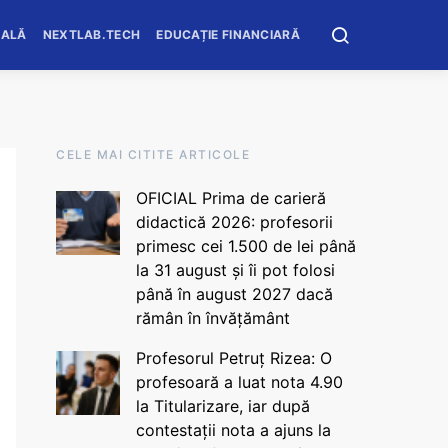
OALĂ
NEXTLAB.TECH
EDUCAȚIE FINANCIARĂ
CELE MAI CITITE ARTICOLE
OFICIAL Prima de carieră
didactică 2026: profesorii
primesc cei 1.500 de lei până
la 31 august și îi pot folosi
până în august 2027 dacă
rămân în învățământ
Profesorul Petruț Rizea: O
profesoară a luat nota 4.90
la Titularizare, iar după
contestații nota a ajuns la