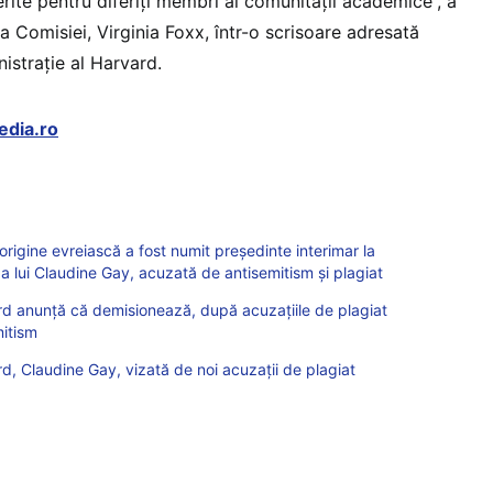
erite pentru diferiți membri ai comunității academice”, a
a Comisiei, Virginia Foxx, într-o scrisoare adresată
nistrație al Harvard.
edia.ro
rigine evreiască a fost numit președinte interimar la
a lui Claudine Gay, acuzată de antisemitism și plagiat
ard anunță că demisionează, după acuzațiile de plagiat
mitism
rd, Claudine Gay, vizată de noi acuzații de plagiat