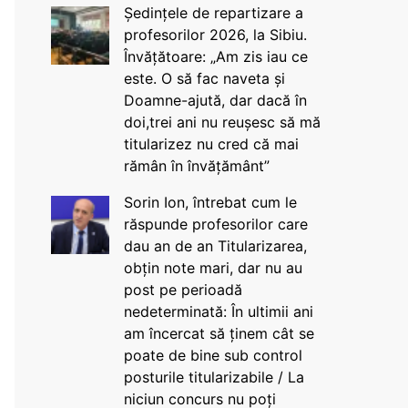
Ședințele de repartizare a
profesorilor 2026, la Sibiu.
Învățătoare: „Am zis iau ce
este. O să fac naveta și
Doamne-ajută, dar dacă în
doi,trei ani nu reușesc să mă
titularizez nu cred că mai
rămân în învățământ”
Sorin Ion, întrebat cum le
răspunde profesorilor care
dau an de an Titularizarea,
obțin note mari, dar nu au
post pe perioadă
nedeterminată: În ultimii ani
am încercat să ținem cât se
poate de bine sub control
posturile titularizabile / La
niciun concurs nu poți