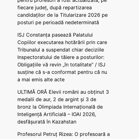
pentru profesori a fost actualizată, pe
fiecare județ, după repartizarea
candidaților de la Titularizare 2026 pe
posturi pe perioadă nedeterminată
ISJ Constanța pasează Palatului
Copiilor executarea hotărârii prin care
Tribunalul a suspendat chiar deciziile
Inspectoratului de tăiere a posturilor:
Obligațiile vă revin „în totalitate” / ISJ
susține că s-a conformat pentru că nu
a mai emis alte acte
ULTIMĂ ORĂ Elevii români au obținut 3
medalii de aur, 2 de argint și 3 de
bronz la Olimpiada Internațională de
Inteligență Artificială – IOAI 2026,
desfășurată în Kazahstan
Profesorul Petruț Rizea: O profesoară a