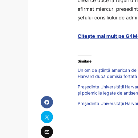
ceea ce duce la reguli dif
afirmat miercuri președint
șefului consiliului de admi
Citește mai mult pe G4M
Similare
Un om de știință american de o
Harvard după demisia forțată 
Preşedinta Universităţii Harv
și polemicile legate de antise
Președinta Universității Harva