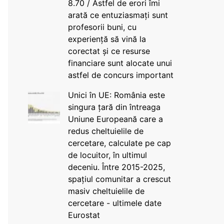
8.70 / Astfel de erori îmi
arată ce entuziasmați sunt
profesorii buni, cu
experiență să vină la
corectat și ce resurse
financiare sunt alocate unui
astfel de concurs important
Unici în UE: România este
singura țară din întreaga
Uniune Europeană care a
redus cheltuielile de
cercetare, calculate pe cap
de locuitor, în ultimul
deceniu. Între 2015-2025,
spațiul comunitar a crescut
masiv cheltuielile de
cercetare - ultimele date
Eurostat