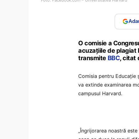
Adau
O comisie a Congresu
acuzațiile de plagiat
transmite
BBC
, citat
Comisia pentru Educație ș
va extinde examinarea mod
campusul Harvard.
„Îngrijorarea noastră est