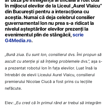
în mijlocul elevilor de la Liceul „Aurel Vlaicu”
din București pentru a interacţiona cu
aceştia. Numai că deja celebrul consilier
guvernamental Ion nu prea s-a ridicat la
nivelul aşteptărilor elevilor prezenţi la
evenimentul plin de stângăcii,
scrie
G4Media.ro
.
„Bună ziua. Eu sunt Ion, consilierul dvs. Îmi propun să
ascult cu atenţie şi să înţeleg problemele dvs.”,
aşa s-
a prezentat robotul Ion în faţa elevilor. Luat însă la
întrebări de elevii Liceului Aurel Vlaicu, consilierul
premierului Nicolae Ciucă a fost prins cu lecţiile
nefăcute.
Elev:
„Eu cred că în primul rând ar trebui să integrăm