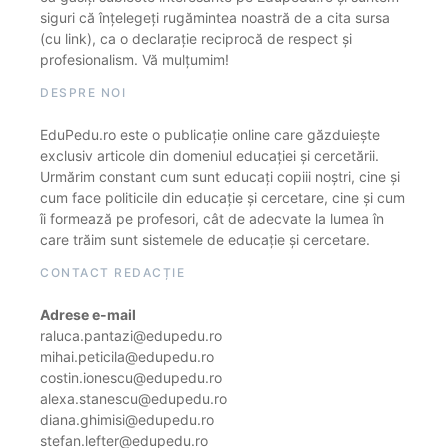
siguri că înțelegeți rugămintea noastră de a cita sursa
(cu link), ca o declarație reciprocă de respect și
profesionalism. Vă mulțumim!
DESPRE NOI
EduPedu.ro este o publicație online care găzduiește
exclusiv articole din domeniul educației și cercetării.
Urmărim constant cum sunt educați copiii noștri, cine și
cum face politicile din educație și cercetare, cine și cum
îi formează pe profesori, cât de adecvate la lumea în
care trăim sunt sistemele de educație și cercetare.
CONTACT REDACȚIE
Adrese e-mail
raluca.pantazi@edupedu.ro
mihai.peticila@edupedu.ro
costin.ionescu@edupedu.ro
alexa.stanescu@edupedu.ro
diana.ghimisi@edupedu.ro
stefan.lefter@edupedu.ro