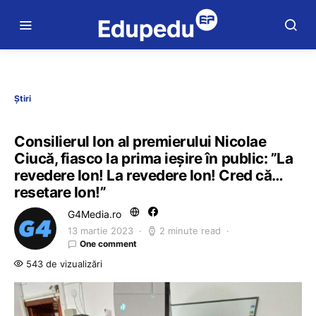
Știri
Consilierul Ion al premierului Nicolae
Ciucă, fiasco la prima ieşire în public: ”La
revedere Ion! La revedere Ion! Cred că…
resetare Ion!”
G4Media.ro
13 martie 2023
2 minute read
One comment
543 de vizualizări