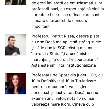
de erori îmi arată ce entuziasmați sunt
profesorii buni, cu experiență să vină la
corectat și ce resurse financiare sunt
alocate unui astfel de concurs
important
Profesorul Petruț Rizea, despre plata
cu ora: Dacă mă apuc să strâng sticle
și să le duc la SGR, câștig mai mult
într-o zi / Statul îți aruncă niște
mărunțiș și îți cere să-i spui „salariu”.
Asta este umilință instituționalizată
Profesoară de Sport din județul Olt, cu
10 la Definitivat și 10 la Titularizare
pentru a doua oară, va susține
concursul și anul viitor: Dacă nu dau
examen anul viitor, nota 10 nu mai
valorează mare lucru. Cineva cu 5