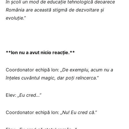
în şcoli un mod de educaţie tehnologică deoarece
România are această stigmă de dezvoltare şi
evoluţie.”
**Ion nu a avut nicio reacţie.**
Coordonator echipă Ion:
„De exemplu, acum nu a
înţeles cuvântul magic, dar poţi reîncerca.”
Elev:
„Eu cred…”
Coordonator echipă Ion:
„Nu! Eu cred că.”