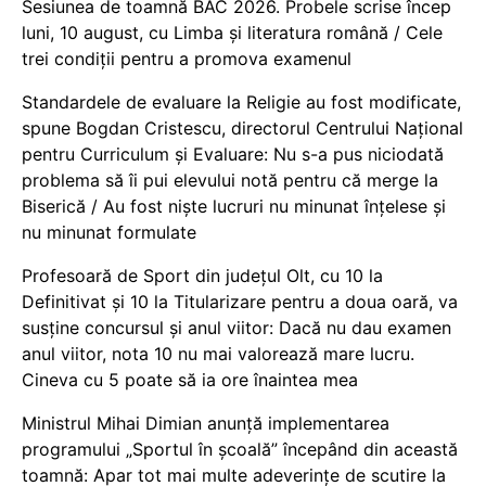
Sesiunea de toamnă BAC 2026. Probele scrise încep
luni, 10 august, cu Limba și literatura română / Cele
trei condiții pentru a promova examenul
Standardele de evaluare la Religie au fost modificate,
spune Bogdan Cristescu, directorul Centrului Național
pentru Curriculum și Evaluare: Nu s-a pus niciodată
problema să îi pui elevului notă pentru că merge la
Biserică / Au fost niște lucruri nu minunat înțelese și
nu minunat formulate
Profesoară de Sport din județul Olt, cu 10 la
Definitivat și 10 la Titularizare pentru a doua oară, va
susține concursul și anul viitor: Dacă nu dau examen
anul viitor, nota 10 nu mai valorează mare lucru.
Cineva cu 5 poate să ia ore înaintea mea
Ministrul Mihai Dimian anunță implementarea
programului „Sportul în școală” începând din această
toamnă: Apar tot mai multe adeverințe de scutire la