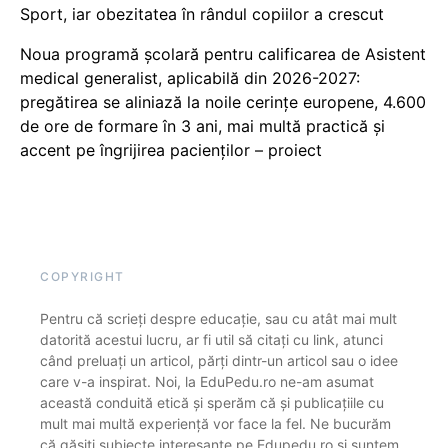
Sport, iar obezitatea în rândul copiilor a crescut
Noua programă școlară pentru calificarea de Asistent
medical generalist, aplicabilă din 2026-2027:
pregătirea se aliniază la noile cerințe europene, 4.600
de ore de formare în 3 ani, mai multă practică și
accent pe îngrijirea pacienților – proiect
COPYRIGHT
Pentru că scrieți despre educație, sau cu atât mai mult
datorită acestui lucru, ar fi util să citați cu link, atunci
când preluați un articol, părți dintr-un articol sau o idee
care v-a inspirat. Noi, la EduPedu.ro ne-am asumat
această conduită etică și sperăm că și publicațiile cu
mult mai multă experiență vor face la fel. Ne bucurăm
că găsiți subiecte interesante pe Edupedu.ro și suntem