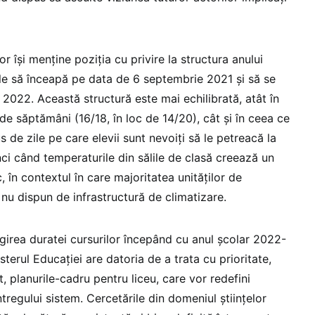
lor își menține poziția cu privire la structura anului
le să înceapă pe data de 6 septembrie 2021 și să se
 2022. Această structură este mai echilibrată, atât în
e săptămâni (16/18, în loc de 14/20), cât și în ceea ce
 de zile pe care elevii sunt nevoiți să le petreacă la
unci când temperaturile din sălile de clasă creează un
, în contextul în care majoritatea unităților de
 nu dispun de infrastructură de climatizare.
girea duratei cursurilor începând cu anul școlar 2022-
erul Educației are datoria de a trata cu prioritate,
t, planurile-cadru pentru liceu, care vor redefini
ntregului sistem. Cercetările din domeniul științelor