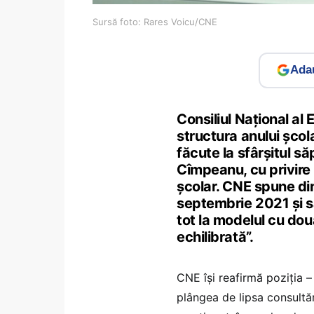
Sursă foto: Rares Voicu/CNE
Adau
Consiliul Național al E
structura anului școl
făcute la sfârșitul să
Cîmpeanu, cu privire l
școlar. CNE spune din
septembrie 2021 și să
tot la modelul cu do
echilibrată”.
CNE își reafirmă poziția 
plângea de lipsa consultăr