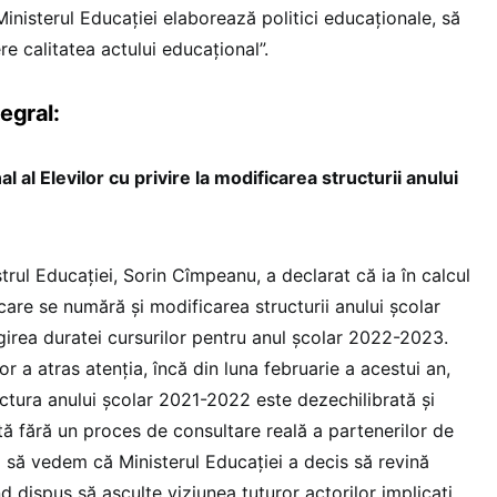
inisterul Educației elaborează politici educaționale, să
e calitatea actului educațional”.
egral:
al al Elevilor cu privire la modificarea structurii anului
nistrul Educației, Sorin Cîmpeanu, a declarat că ia în calcul
care se numără și modificarea structurii anului școlar
girea duratei cursurilor pentru anul școlar 2022-2023.
lor a atras atenția, încă din luna februarie a acestui an,
ructura anului școlar 2021-2022 este dezechilibrată și
ată fără un proces de consultare reală a partenerilor de
 să vedem că Ministerul Educației a decis să revină
nd dispus să asculte viziunea tuturor actorilor implicați