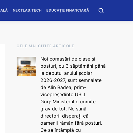
OALĂ
NEXTLAB.TECH
EDUCAȚIE FINANCIARĂ
CELE MAI CITITE ARTICOLE
Noi comasări de clase și
posturi, cu 3 săptămâni până
la debutul anului școlar
2026-2027, sunt semnalate
de Alin Badea, prim-
vicepreședinte USLI
Gorj: Ministerul o comite
grav de tot. Ne sună
directorii disperați că
oamenii rămân fără posturi.
Ce se întâmplă cu