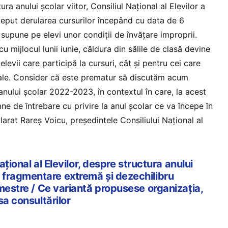
ura anului școlar viitor, Consiliul Național al Elevilor a
nceput derularea cursurilor începând cu data de 6
 supune pe elevi unor condiții de învățare improprii.
u mijlocul lunii iunie, căldura din sălile de clasă devine
elevii care participă la cursuri, cât și pentru cei care
ale. Consider că este prematur să discutăm acum
nului școlar 2022-2023, în contextul în care, la acest
e de întrebare cu privire la anul școlar ce va începe în
larat Rareș Voicu, președintele Consiliului Național al
ațional al Elevilor, despre structura anului
fragmentare extremă și dezechilibru
mestre / Ce variantă propusese organizația,
sa consultărilor