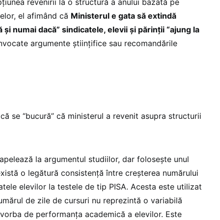
iunea revenirii la o structură a anului bazată pe
relor, el afimând că
Ministerul e gata să extindă
și numai dacă” sindicatele, elevii și părinții “ajung la
 invocate argumente științifice sau recomandările
 că se “bucură” că ministerul a revenit asupra structurii
apelează la argumentul studiilor, dar folosește unul
 există o legătură consistență între creșterea numărului
atele elevilor la testele de tip PISA. Acesta este utilizat
mărul de zile de cursuri nu reprezintă o variabilă
 vorba de performanța academică a elevilor. Este