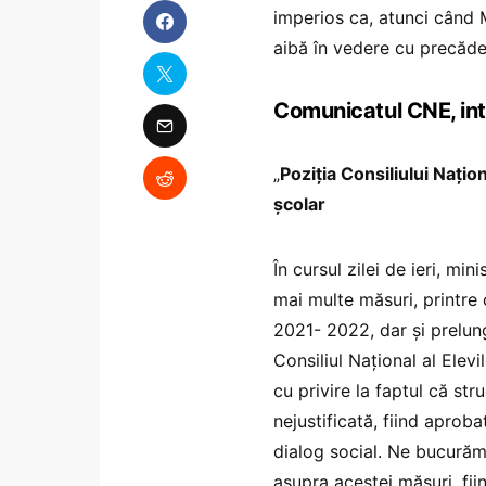
imperios ca, atunci când M
aibă în vedere cu precăder
Comunicatul CNE, int
„
Poziția Consiliului Națion
școlar
În cursul zilei de ieri, mi
mai multe măsuri, printre 
2021- 2022, dar și prelun
Consiliul Național al Elevi
cu privire la faptul că st
nejustificată, fiind aprob
dialog social. Ne bucurăm
asupra acestei măsuri, fii