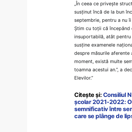
„În ceea ce privește struct
susținut încă de la bun î
septembrie, pentru a nu îi
Știm cu toții că începând c
insuportabilă, atât pentru 
susține examenele națion
despre măsurile aferente a
moment, există multe semn
toamna acestui an.”, a dec
Elevilor.”
Citește și:
Consiliul N
școlar 2021-2022: O 
semnificativ între se
care se plânge de lip