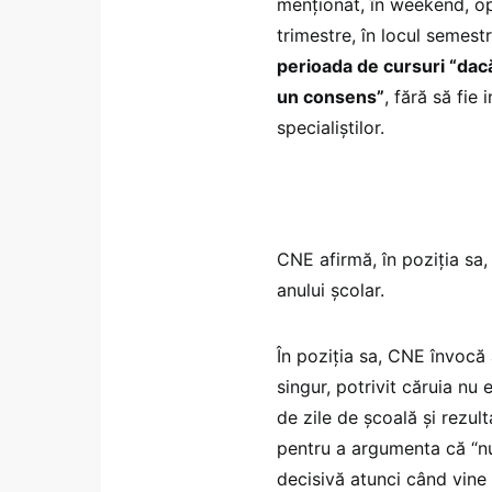
menționat, în weekend, opț
trimestre, în locul semest
perioada de cursuri “dacă 
un consens”
, fără să fie
specialiștilor.
CNE afirmă, în poziția sa,
anului școlar.
În poziția sa, CNE învocă 
singur, potrivit căruia nu
de zile de școală și rezult
pentru a argumenta că “nu
decisivă atunci când vine