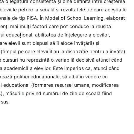
tă o legătură consistentă și bine definită între creșterea
levii le petrec la școală și rezultatele pe care aceștia le
ționale de tip PISA. În Model of School Learning, elaborat
enți mai mulți factori care pot conduce la reușita
i educațional, abilitatea de înțelegere a elevilor,
e elevii sunt dispuși să îl aloce învățării) și
(timpul pe care elevii îl au la dispoziție pentru a învăța).
 cursuri nu reprezintă o variabilă decisivă atunci când
 academică a elevilor. Este imperios ca, atunci când
rează politici educaționale, să aibă în vedere cu
ui educațional (formarea resursei umane, modificarea
c.), măsurile privind numărul de zile de școală fiind
 sus.