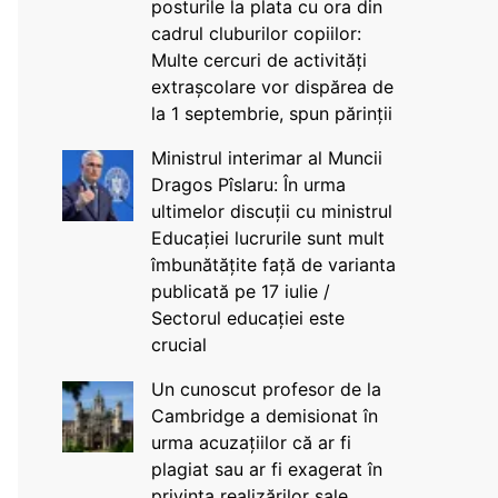
posturile la plata cu ora din
cadrul cluburilor copiilor:
Multe cercuri de activități
extrașcolare vor dispărea de
la 1 septembrie, spun părinții
Ministrul interimar al Muncii
Dragos Pîslaru: În urma
ultimelor discuții cu ministrul
Educației lucrurile sunt mult
îmbunătățite față de varianta
publicată pe 17 iulie /
Sectorul educației este
crucial
Un cunoscut profesor de la
Cambridge a demisionat în
urma acuzațiilor că ar fi
plagiat sau ar fi exagerat în
privința realizărilor sale,