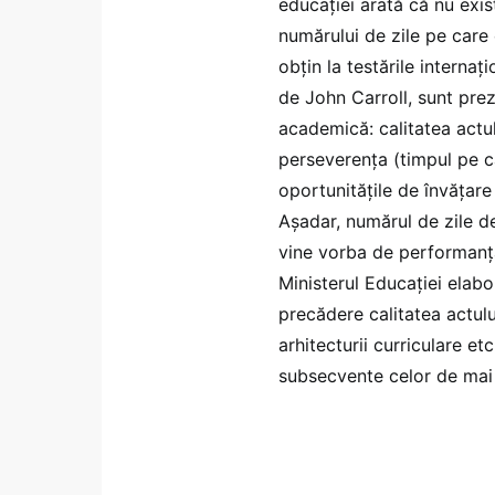
educației arată că nu exis
numărului de zile pe care e
obțin la testările interna
de John Carroll, sunt prez
academică: calitatea actulu
perseverența (timpul pe car
oportunitățile de învățare 
Așadar, numărul de zile de
vine vorba de performanța
Ministerul Educației elabo
precădere calitatea actul
arhitecturii curriculare et
subsecvente celor de mai