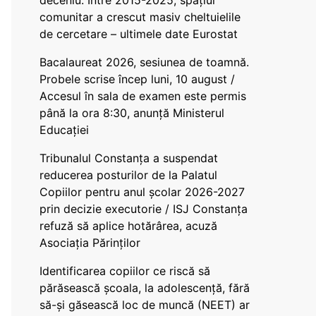
deceniu. Între 2015-2025, spațiul
comunitar a crescut masiv cheltuielile
de cercetare – ultimele date Eurostat
Bacalaureat 2026, sesiunea de toamnă.
Probele scrise încep luni, 10 august /
Accesul în sala de examen este permis
până la ora 8:30, anunță Ministerul
Educației
Tribunalul Constanța a suspendat
reducerea posturilor de la Palatul
Copiilor pentru anul școlar 2026-2027
prin decizie executorie / ISJ Constanța
refuză să aplice hotărârea, acuză
Asociația Părinților
Identificarea copiilor ce riscă să
părăsească școala, la adolescență, fără
să-și găsească loc de muncă (NEET) ar