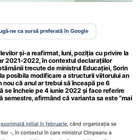
gă-ne ca sursă preferată în Google
levilor și-a reafirmat, luni, poziția cu privire la
ar 2021-2022, în contextul declarațiilor
ptămânii trecute de ministrul Educației, Sorin
a posibila modificare a structurii viitorului an
 nou că anul ar trebui să înceapă pe 6
 se încheie pe 4 iunie 2022 și face referire
uă semestre, afirmând că varianta sa este “mai
–
exprimată inițial în februarie
, când organizația se
ilor -, în contextul în care ministrul Cîmpeanu a