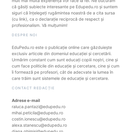
mult mai multă experiență vor face la fel. Ne bucurăm
că găsiți subiecte interesante pe Edupedu.ro și suntem
siguri că înțelegeți rugămintea noastră de a cita sursa
(cu link), ca o declarație reciprocă de respect și
profesionalism. Vă mulțumim!
DESPRE NOI
EduPedu.ro este o publicație online care găzduiește
exclusiv articole din domeniul educației și cercetării.
Urmărim constant cum sunt educați copiii noștri, cine și
cum face politicile din educație și cercetare, cine și cum
îi formează pe profesori, cât de adecvate la lumea în
care trăim sunt sistemele de educație și cercetare.
CONTACT REDACȚIE
Adrese e-mail
raluca.pantazi@edupedu.ro
mihai.peticila@edupedu.ro
costin.ionescu@edupedu.ro
alexa.stanescu@edupedu.ro
diana.ghimisi@edupedu.ro