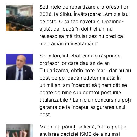
Ședințele de repartizare a profesorilor
2026, la Sibiu. Învățătoare: „Am zis iau
ce este. O să fac naveta și Doamne-
ajută, dar dacă în doi,trei ani nu
reușesc să mă titularizez nu cred că
mai rămân în învățământ”
Sorin Ion, întrebat cum le răspunde
profesorilor care dau an de an
Titularizarea, obțin note mari, dar nu au
post pe perioadă nedeterminată: În
ultimii ani am încercat să ținem cât se
poate de bine sub control posturile
titularizabile / La niciun concurs nu poți
garanta de la început asigurarea unui
post
Mai mulți părinți solicită, într-o petiție,
anularea deciziei ISMB de a nu mai