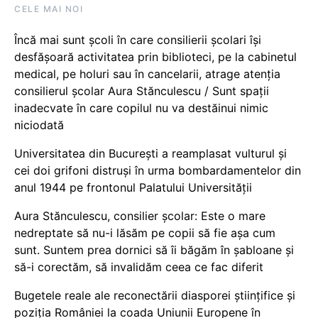
CELE MAI NOI
Încă mai sunt școli în care consilierii școlari își
desfășoară activitatea prin biblioteci, pe la cabinetul
medical, pe holuri sau în cancelarii, atrage atenția
consilierul școlar Aura Stănculescu / Sunt spații
inadecvate în care copilul nu va destăinui nimic
niciodată
Universitatea din București a reamplasat vulturul și
cei doi grifoni distruși în urma bombardamentelor din
anul 1944 pe frontonul Palatului Universității
Aura Stănculescu, consilier școlar: Este o mare
nedreptate să nu-i lăsăm pe copii să fie așa cum
sunt. Suntem prea dornici să îi băgăm în șabloane și
să-i corectăm, să invalidăm ceea ce fac diferit
Bugetele reale ale reconectării diasporei științifice și
poziția României la coada Uniunii Europene în