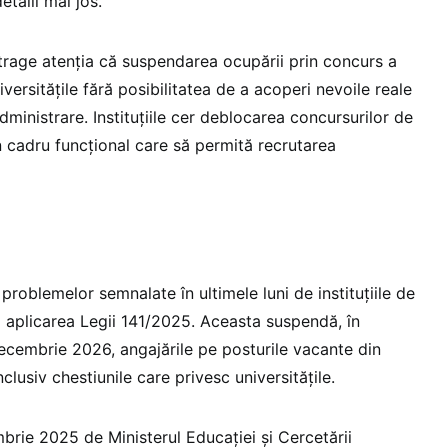
detalii mai jos.
atrage atenția că suspendarea ocupării prin concurs a
versitățile fără posibilitatea de a acoperi nevoile reale
dministrare. Instituțiile cer deblocarea concursurilor de
n cadru funcțional care să permită recrutarea
 problemelor semnalate în ultimele luni de instituțiile de
 aplicarea Legii 141/2025. Aceasta suspendă, în
decembrie 2026, angajările pe posturile vacante din
inclusiv chestiunile care privesc universitățile.
brie 2025 de Ministerul Educației și Cercetării