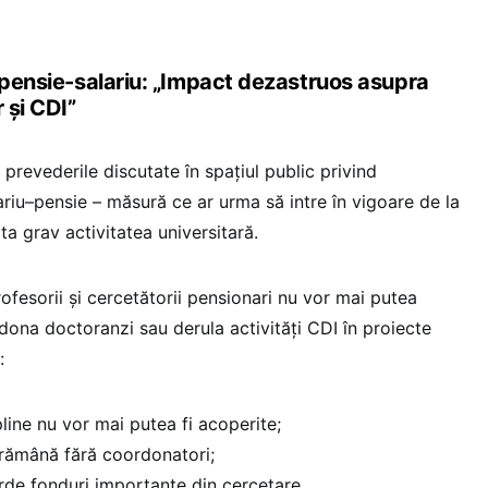
i pensie-salariu: „Impact dezastruos asupra
 și CDI”
prevederile discutate în spațiul public privind
ariu–pensie – măsură ce ar urma să intre în vigoare de la
ta grav activitatea universitară.
rofesorii și cercetătorii pensionari nu vor mai putea
dona doctoranzi sau derula activități CDI în proiecte
:
pline nu vor mai putea fi acoperite;
 rămână fără coordonatori;
erde fonduri importante din cercetare.