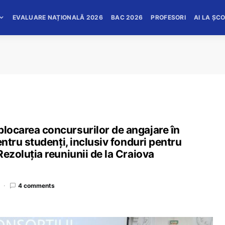
EVALUARE NAȚIONALĂ 2026
BAC 2026
PROFESORI
AI LA ȘC
blocarea concursurilor de angajare în
pentru studenți, inclusiv fonduri pentru
Rezoluția reuniunii de la Craiova
4 comments