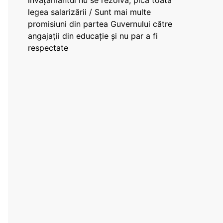
învățământul nu se rezolvă, pică toată
legea salarizării / Sunt mai multe
promisiuni din partea Guvernului către
angajații din educație și nu par a fi
respectate