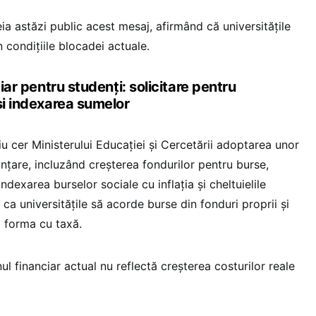
eia astăzi public acest mesaj, afirmând că universitățile
 condițiile blocadei actuale.
ciar pentru studenți: solicitare pentru
și indexarea sumelor
iu cer Ministerului Educației și Cercetării adoptarea unor
nțare, incluzând creșterea fondurilor pentru burse,
 indexarea burselor sociale cu inflația și cheltuielile
a ca universitățile să acorde burse din fonduri proprii și
a forma cu taxă.
inul financiar actual nu reflectă creșterea costurilor reale