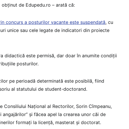
t obținut de Edupedu.ro – arată că:
in concurs a posturilor vacante este suspendată
, cu
uri unice sau cele legate de indicatori din proiecte
a didactică este permisă, dar doar în anumite condiții
ibuțiile posturilor.
lor pe perioadă determinată este posibilă, fiind
oriu al statutului de student-doctorand.
e Consiliului Național al Rectorilor, Sorin Cîmpeanu,
i angajărilor” și făcea apel la crearea unor căi de
tinerilor formați la licență, masterat și doctorat.