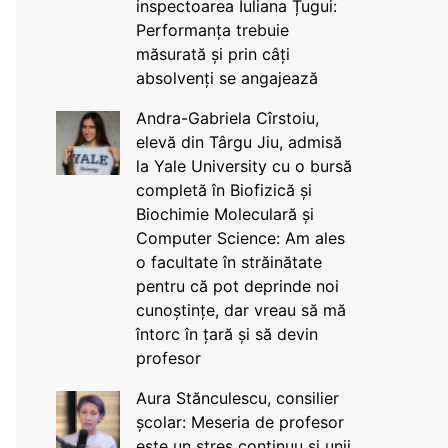
inspectoarea Iuliana Țugui:
Performanța trebuie
măsurată și prin câți
absolvenți se angajează
Andra-Gabriela Cîrstoiu,
elevă din Târgu Jiu, admisă
la Yale University cu o bursă
completă în Biofizică și
Biochimie Moleculară și
Computer Science: Am ales
o facultate în străinătate
pentru că pot deprinde noi
cunoștințe, dar vreau să mă
întorc în țară și să devin
profesor
Aura Stănculescu, consilier
școlar: Meseria de profesor
este un stres continuu și unii