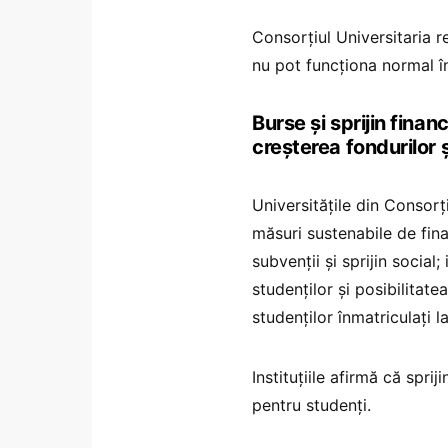
Consorțiul Universitaria r
nu pot funcționa normal în
Burse și sprijin finan
creșterea fondurilor 
Universitățile din Consorț
măsuri sustenabile de fina
subvenții și sprijin social;
studenților și posibilitate
studenților înmatriculați l
Instituțiile afirmă că sprij
pentru studenți.