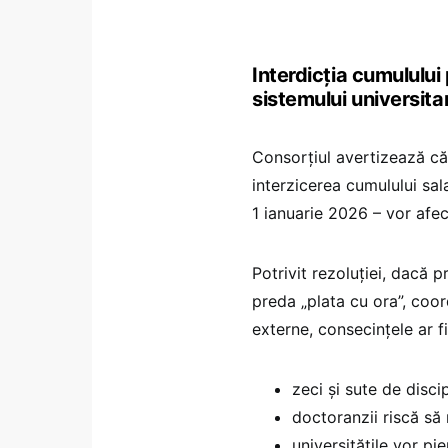
Interdicția cumululu
sistemului universitar
Consorțiul avertizează că 
interzicerea cumulului sal
1 ianuarie 2026 – vor afec
Potrivit rezoluției, dacă p
preda „plata cu ora”, coor
externe, consecințele ar fi
zeci și sute de disci
doctoranzii riscă să
universitățile vor pi