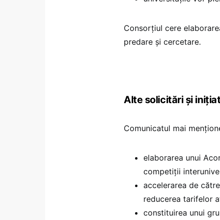
Consorțiul cere elaborar
predare și cercetare.
Alte solicitări și iniți
Comunicatul mai mențion
elaborarea unui Acor
competiții interunive
accelerarea de către
reducerea tarifelor a
constituirea unui gru