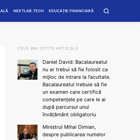
OALĂ
NEXTLAB.TECH
EDUCAȚIE FINANCIARĂ
CELE MAI CITITE ARTICOLE
Daniel David: Bacalaureatul
nu ar trebui să fie folosit ca
mijloc de intrare la facultate.
Bacalaureatul trebuie să fie
un examen care certifică
competențele pe care le ai
după parcursul unui
învățământ obligatoriu
Ministrul Mihai Dimian,
despre publicarea numelor