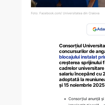
Foto: Facebook.com/ Universitatea din Craiova
Adau
Consorțiul Universita
concursurilor de anga
blocajului instalat p
creșterea sprijinului
cadrelor universitare
salariu începând cu 2
adoptată la reuniunea
și 15 noiembrie 2025
Consorțiul anunță și