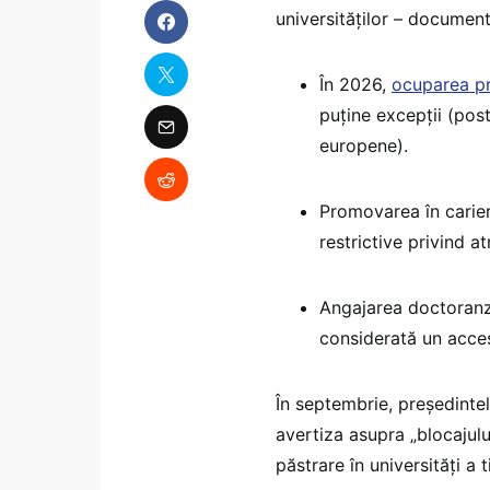
universităților – documen
În 2026,
ocuparea pr
puține excepții (post
europene).
Promovarea în carier
restrictive privind atr
Angajarea doctoranzi
considerată un acces
În septembrie, președintel
avertiza asupra „blocajulu
păstrare în universități a 