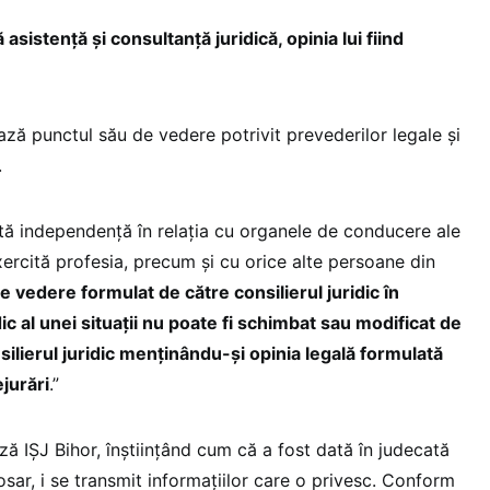
 asistență și consultanţă juridică, opinia lui fiind
ează punctul său de vedere potrivit prevederilor legale şi
.
stă independenţă în relaţia cu organele de conducere ale
ercită profesia, precum şi cu orice alte persoane din
 vedere formulat de către consilierul juridic în
ic al unei situaţii nu poate fi schimbat sau modificat de
silierul juridic menţinându-şi opinia legală formulată
ejurări
.”
ă IȘJ Bihor, înștiințând cum că a fost dată în judecată
dosar, i se transmit informațiilor care o privesc. Conform