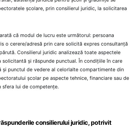
ctoratele școlare, prin consilierul juridic, la solicitarea
 arată că modul de lucru este următorul: persoana
ris o cerere/adresă prin care solicită expres consultanță
părută. Consilierul juridic analizează toate aspectele
solicitantă şi răspunde punctual. În condiţiile în care
ă şi punctul de vedere al celorlalte compartimente din
pectoratului școlar pe aspecte tehnice, financiare sau de
în sfera lui de competenţe.
ăspunderile consilierului juridic, potrivit