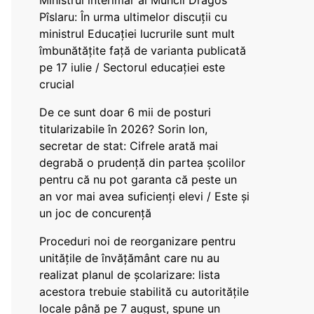
Ministrul interimar al Muncii Dragos
Pîslaru: În urma ultimelor discuții cu
ministrul Educației lucrurile sunt mult
îmbunătățite față de varianta publicată
pe 17 iulie / Sectorul educației este
crucial
De ce sunt doar 6 mii de posturi
titularizabile în 2026? Sorin Ion,
secretar de stat: Cifrele arată mai
degrabă o prudență din partea școlilor
pentru că nu pot garanta că peste un
an vor mai avea suficienți elevi / Este și
un joc de concurență
Proceduri noi de reorganizare pentru
unitățile de învățământ care nu au
realizat planul de școlarizare: lista
acestora trebuie stabilită cu autoritățile
locale până pe 7 august, spune un