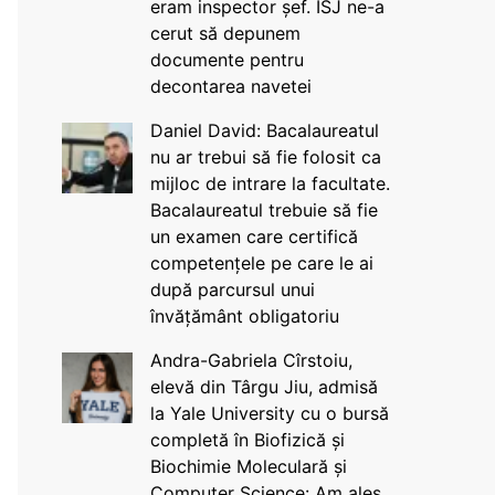
eram inspector șef. ISJ ne-a
cerut să depunem
documente pentru
decontarea navetei
Daniel David: Bacalaureatul
nu ar trebui să fie folosit ca
mijloc de intrare la facultate.
Bacalaureatul trebuie să fie
un examen care certifică
competențele pe care le ai
după parcursul unui
învățământ obligatoriu
Andra-Gabriela Cîrstoiu,
elevă din Târgu Jiu, admisă
la Yale University cu o bursă
completă în Biofizică și
Biochimie Moleculară și
Computer Science: Am ales