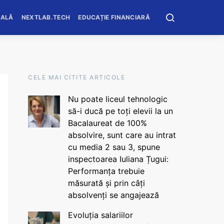
OALĂ
NEXTLAB.TECH
EDUCAȚIE FINANCIARĂ
CELE MAI CITITE ARTICOLE
Nu poate liceul tehnologic
să-i ducă pe toți elevii la un
Bacalaureat de 100%
absolvire, sunt care au intrat
cu media 2 sau 3, spune
inspectoarea Iuliana Țugui:
Performanța trebuie
măsurată și prin câți
absolvenți se angajează
Evoluția salariilor