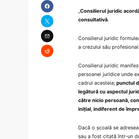
„
Consilierul juridic acordă
consultativă
.
Consilierul juridic formul
a crezului său profesional
Consilierul juridic manife
persoanei juridice unde ex
cadrul acesteia;
punctul de
legătură cu aspectul jurid
către nicio persoană, con
iniţial, indiferent de împr
Dacă o școală se adreseaz
sau a fost citată într-un 