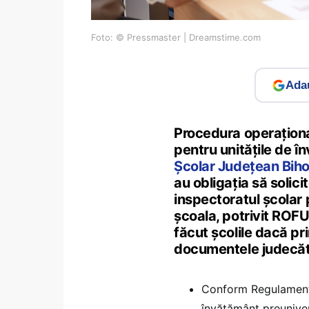
Foto: © Pressmaster | Dreamstime.com
Adau
Procedura operațional
pentru unitățile de î
Școlar Județean Biho
au obligația să solici
inspectoratul școlar 
școala, potrivit ROFUI
făcut școlile dacă pri
documentele judecăt
Conform Regulamentul
învățământ preunivers