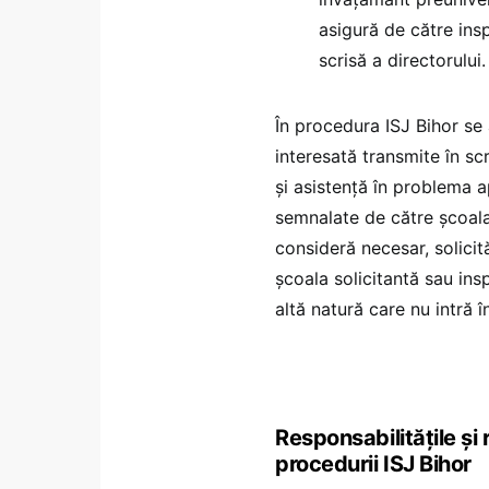
asigură de către inspe
scrisă a directorului.
În procedura ISJ Bihor se
interesată transmite în sc
și asistență în problema a
semnalate de către școala 
consideră necesar, solicit
școala solicitantă sau ins
altă natură care nu intră 
Responsabilitățile și r
procedurii ISJ Bihor