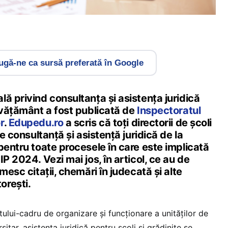
gă-ne ca sursă preferată în Google
ă privind consultanţa și asistența juridică
nvățământ a fost publicată de
Inspectoratul
r
.
Edupedu.ro
a scris că toți directorii de școli
te consultanță și asistență juridică de la
pentru toate procesele în care este implicată
P 2024. Vezi mai jos, în articol, ce au de
mesc citații, chemări în judecată și alte
orești.
ui-cadru de organizare și funcționare a unităților de
itar, asistența juridică pentru școli și grădinițe se