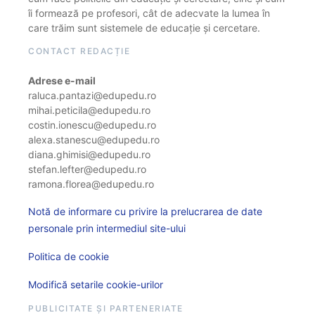
îi formează pe profesori, cât de adecvate la lumea în
care trăim sunt sistemele de educație și cercetare.
CONTACT REDACȚIE
Adrese e-mail
raluca.pantazi@edupedu.ro
mihai.peticila@edupedu.ro
costin.ionescu@edupedu.ro
alexa.stanescu@edupedu.ro
diana.ghimisi@edupedu.ro
stefan.lefter@edupedu.ro
ramona.florea@edupedu.ro
Notă de informare cu privire la prelucrarea de date
personale prin intermediul site-ului
Politica de cookie
Modifică setarile cookie-urilor
PUBLICITATE ȘI PARTENERIATE