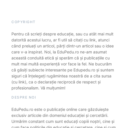
COPYRIGHT
Pentru că scrieți despre educație, sau cu atât mai mult
datorită acestui lucru, ar fi util să citați cu link, atunci
când preluați un articol, părți dintr-un articol sau o idee
care v-a inspirat. Noi, la EduPedu.ro ne-am asumat
această conduită etică și sperăm că și publicațiile cu
mult mai multă experiență vor face la fel. Ne bucurăm
că găsiți subiecte interesante pe Edupedu.ro și suntem
siguri că înțelegeți rugămintea noastră de a cita sursa
(cu link), ca o declarație reciprocă de respect și
profesionalism. Vă mulțumim!
DESPRE NOI
EduPedu.ro este o publicație online care găzduiește
exclusiv articole din domeniul educației și cercetării.
Urmărim constant cum sunt educați copiii noștri, cine și
cum face politicile din educație și cercetare, cine și cum