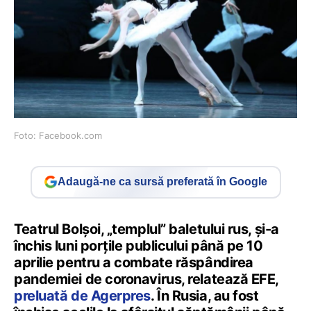
Foto: Facebook.com
Adaugă-ne ca sursă preferată în Google
Teatrul Bolşoi, „templul” baletului rus, şi-a
închis luni porţile publicului până pe 10
aprilie pentru a combate răspândirea
pandemiei de coronavirus, relatează EFE,
preluată de Agerpres
. În Rusia, au fost