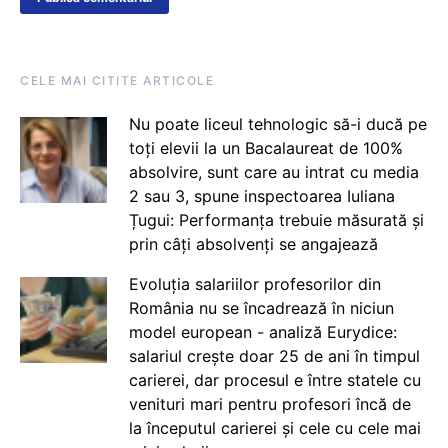
CELE MAI CITITE ARTICOLE
Nu poate liceul tehnologic să-i ducă pe
toți elevii la un Bacalaureat de 100%
absolvire, sunt care au intrat cu media
2 sau 3, spune inspectoarea Iuliana
Țugui: Performanța trebuie măsurată și
prin câți absolvenți se angajează
Evoluția salariilor profesorilor din
România nu se încadrează în niciun
model european - analiză Eurydice:
salariul crește doar 25 de ani în timpul
carierei, dar procesul e între statele cu
venituri mari pentru profesori încă de
la începutul carierei și cele cu cele mai