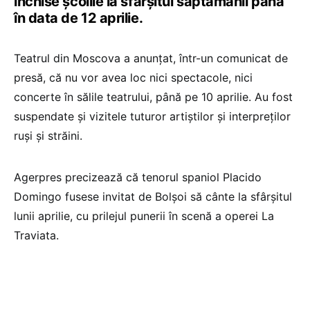
închise şcolile la sfârşitul săptămânii până
în data de 12 aprilie.
Teatrul din Moscova a anunțat, într-un comunicat de
presă, că nu vor avea loc nici spectacole, nici
concerte în sălile teatrului, până pe 10 aprilie. Au fost
suspendate și vizitele tuturor artiştilor şi interpreţilor
ruşi şi străini.
Agerpres precizează că tenorul spaniol Placido
Domingo fusese invitat de Bolşoi să cânte la sfârşitul
lunii aprilie, cu prilejul punerii în scenă a operei La
Traviata.