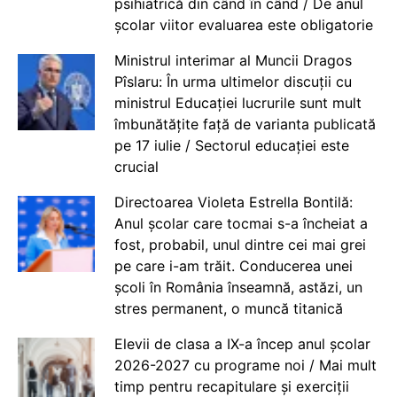
psihiatrică din când în când / De anul
școlar viitor evaluarea este obligatorie
Ministrul interimar al Muncii Dragos
Pîslaru: În urma ultimelor discuții cu
ministrul Educației lucrurile sunt mult
îmbunătățite față de varianta publicată
pe 17 iulie / Sectorul educației este
crucial
Directoarea Violeta Estrella Bontilă:
Anul școlar care tocmai s-a încheiat a
fost, probabil, unul dintre cei mai grei
pe care i-am trăit. Conducerea unei
școli în România înseamnă, astăzi, un
stres permanent, o muncă titanică
Elevii de clasa a IX-a încep anul școlar
2026-2027 cu programe noi / Mai mult
timp pentru recapitulare și exerciții