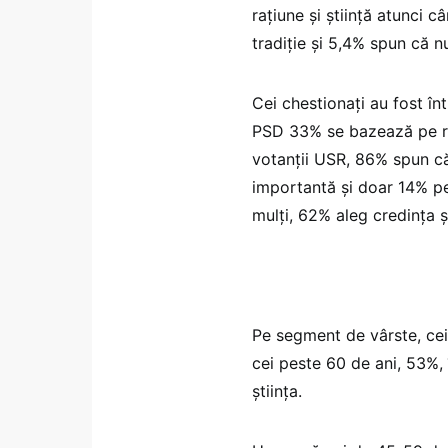
rațiune și știință atunci 
tradiție și 5,4% spun că n
Cei chestionați au fost înt
PSD 33% se bazează pe rați
votanții USR, 86% spun că
importantă și doar 14% pe 
mulți, 62% aleg credința și
Pe segment de vârste, cei 
cei peste 60 de ani, 53%,
știința.