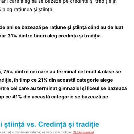
ni care aleg să se bazeze pe credință și tradiție în
aleg rațiunea și știința.
e ani se bazează pe rațiune și știință când au de luat
ar 31% dintre tineri aleg credința și tradiția.
,
75% dintre cei care au terminat cel mult 4 clase se
adiție, în timp ce 21% din această categorie alege
intre cei care au terminat gimnaziul și liceul se bazează
 timp ce 41% din această categorie se bazează pe