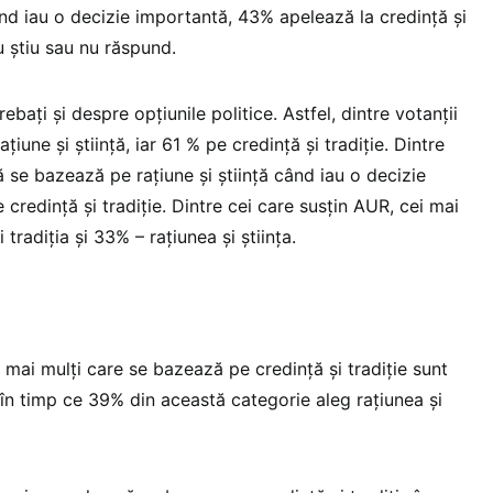
când iau o decizie importantă, 43% apelează la credință și
u știu sau nu răspund.
rebați și despre opțiunile politice. Astfel, dintre votanții
une și știință, iar 61 % pe credință și tradiție. Dintre
 se bazează pe rațiune și știință când iau o decizie
credință și tradiție. Dintre cei care susțin AUR, cei mai
 tradiția și 33% – rațiunea și știința.
mai mulți care se bazează pe credință și tradiție sunt
 în timp ce 39% din această categorie aleg rațiunea și