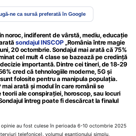
gă-ne ca sursă preferată în Google
în noroc, indiferent de vârstă, mediu, educație
 arată
sondajul INSCOP
„România între magie
t luni, 20 octombrie. Sondajul mai arată că 75%
rminat cel mult 4 clase se bazează pe credință
o decizie importantă. Dintre cei tineri, de 18-29
, 56% cred că tehnologiile moderne, 5G și
ă sunt folosite pentru a manipula populația.
mai arată și modul în care românii se
teorii ale conspirației, horoscop, sau locuri
ondajul întreg poate fi descărcat la finalul
 opinie au fost culese în perioada 6-10 octombrie 2025
erviuri telefonice), volumul eșantionului simplu,