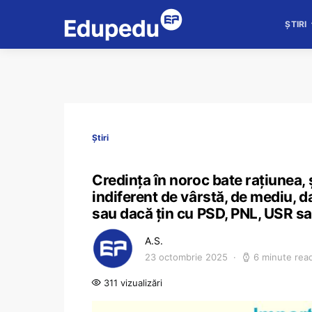
ȘTIRI
Știri
Credința în noroc bate rațiunea, ș
indiferent de vârstă, de mediu, d
sau dacă țin cu PSD, PNL, USR 
A.S.
23 octombrie 2025
6 minute rea
311 vizualizări