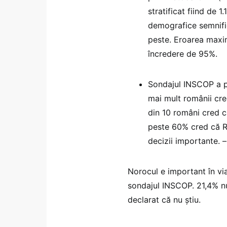
stratificat fiind de 
demografice semnific
peste. Eroarea maxi
încredere de 95%.
Sondajul INSCOP a pus
mai mult românii cre
din 10 români cred că
peste 60% cred că Ro
decizii importante. –
Norocul e important în via
sondajul INSCOP. 21,4% nu
declarat că nu știu.