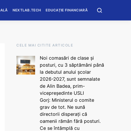
OALĂ
NEXTLAB.TECH
EDUCAȚIE FINANCIARĂ
CELE MAI CITITE ARTICOLE
Noi comasări de clase și
posturi, cu 3 săptămâni până
la debutul anului școlar
2026-2027, sunt semnalate
de Alin Badea, prim-
vicepreședinte USLI
Gorj: Ministerul o comite
grav de tot. Ne sună
directorii disperați că
oamenii rămân fără posturi.
Ce se întâmplă cu