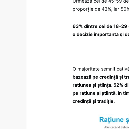
Urmează cei de 45-59 de a
proporție de 43%, iar 50% 
63% dintre cei de 18-29 d
o decizie importantă și do
O majoritate semnificativă
bazează pe credință și tr
rațiunea și știința. 52% d
pe rațiune și știință, în
credință și tradiție.