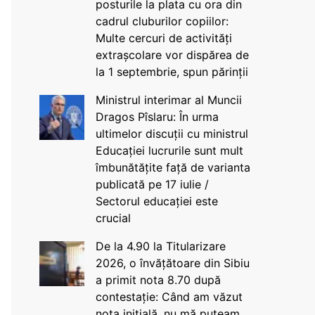
posturile la plata cu ora din
cadrul cluburilor copiilor:
Multe cercuri de activități
extrașcolare vor dispărea de
la 1 septembrie, spun părinții
Ministrul interimar al Muncii
Dragos Pîslaru: În urma
ultimelor discuții cu ministrul
Educației lucrurile sunt mult
îmbunătățite față de varianta
publicată pe 17 iulie /
Sectorul educației este
crucial
De la 4.90 la Titularizare
2026, o învățătoare din Sibiu
a primit nota 8.70 după
contestație: Când am văzut
nota inițială, nu mă puteam