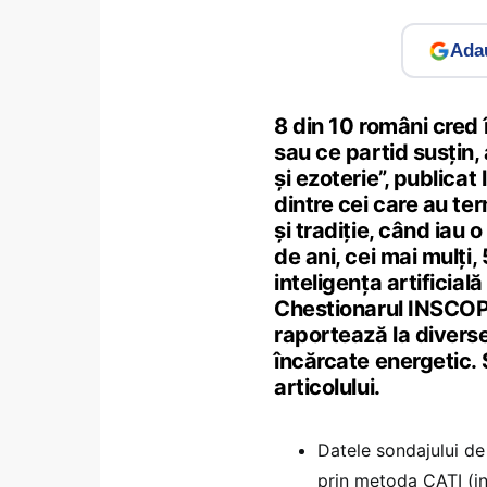
Adau
8 din 10 români cred 
sau ce partid susțin,
și ezoterie”, publica
dintre cei care au te
și tradiție, când iau 
de ani, cei mai mulți
inteligența artificial
Chestionarul INSCOP 
raportează la diverse 
încărcate energetic. S
articolului.
Datele sondajului de
prin metoda CATI (int