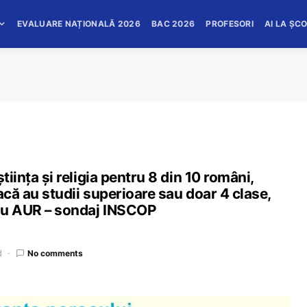
EVALUARE NAȚIONALĂ 2026
BAC 2026
PROFESORI
AI LA ȘC
tiința și religia pentru 8 din 10 români,
acă au studii superioare sau doar 4 clase,
sau AUR – sondaj INSCOP
d
No comments