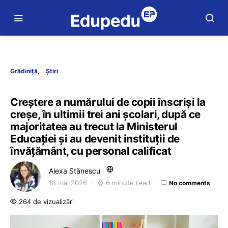
Grădiniță
Știri
Creștere a numărului de copii înscriși la
creșe, în ultimii trei ani școlari, după ce
majoritatea au trecut la Ministerul
Educației și au devenit instituții de
învățământ, cu personal calificat
Alexa Stănescu
18 mai 2026
6 minute read
No comments
264 de vizualizări