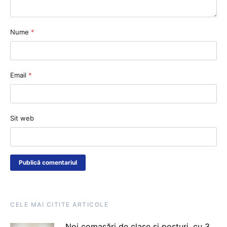
Nume
*
Email
*
Sit web
CELE MAI CITITE ARTICOLE
Noi comasări de clase și posturi, cu 3