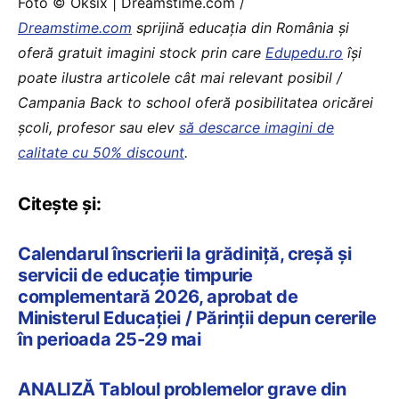
Foto © Oksix | Dreamstime.com /
Dreamstime.com
sprijină educaţia din România şi
oferă gratuit imagini stock prin care
Edupedu.ro
îşi
poate ilustra articolele cât mai relevant posibil /
Campania Back to school oferă posibilitatea oricărei
școli, profesor sau elev
să descarce imagini de
calitate cu 50% discount
.
Citește și:
Calendarul înscrierii la grădiniță, creșă și
servicii de educație timpurie
complementară 2026, aprobat de
Ministerul Educației / Părinții depun cererile
în perioada 25-29 mai
ANALIZĂ Tabloul problemelor grave din