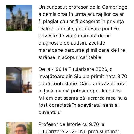
Un cunoscut profesor de la Cambridge
a demisionat în urma acuzațiilor că ar
fi plagiat sau ar fi exagerat în privința
realizărilor sale, promovate printr-o
poveste de viață marcată de un
diagnostic de autism, zeci de
maratoane parcurse și milioane de lire
strânse în scopuri caritabile
De la 4.90 la Titularizare 2026, o
învățătoare din Sibiu a primit nota 8.70
după contestație: Când am văzut nota
inițială, nu mă puteam opri din plâns.
Mi-am dat seama că lucrarea mea nu a
fost corectată în adevăratul sens al
cuvântului
Profesor de Istorie cu 9.70 la
Titularizare 2026: Nu prea sunt mari