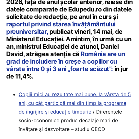
2026, față de anul școlar anterior, reiese din
datele comparate de Edupedu.ro din datele
solicitate de redacție, pe anul în curs și
raportul privind starea învățământului
preuniversitar,
publicat vineri, 14 mai, de
Ministerul Educației. Amintim, în urmă cu un
an, ministrul Educației de atunci, Daniel
David, atrăgea atenția că
România are un
grad de includere în creșe a copiilor cu
vârsta între 0 și 3 ani „foarte scăzut”:
în jur
de 11,4%.
Copiii mici au rezultate mai bune, la vârsta de 5
ani, cu cât participă mai din timp la programe
de îngrijire și educație timpurie
/ Diferențele
socio-economice produc decalaje mari de
învățare și dezvoltare – studiu OECD