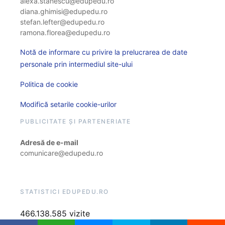
alexa.stanescu@edupedu.ro
diana.ghimisi@edupedu.ro
stefan.lefter@edupedu.ro
ramona.florea@edupedu.ro
Notă de informare cu privire la prelucrarea de date
personale prin intermediul site-ului
Politica de cookie
Modifică setarile cookie-urilor
PUBLICITATE ȘI PARTENERIATE
Adresă de e-mail
comunicare@edupedu.ro
STATISTICI EDUPEDU.RO
466.138.585 vizite