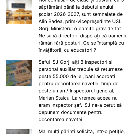
săptămâni până la debutul anului
școlar 2026-2027, sunt semnalate de
Alin Badea, prim-vicepreședinte USLI
Gorj: Ministerul o comite grav de tot.
Ne sună directorii disperați că oamenii
rămân fără posturi. Ce se întâmplă cu
învățătorii, cu educatorii?
Șeful ISJ Gorj, alți 8 inspectori și
personal auxiliar trebuie să returneze
peste 55.000 de lei, bani acordați
pentru decontarea navetei, timp de
peste un an / Inspectorul general,
Marian Staicu: La vremea aceea nu
eram inspector șef. ISJ ne-a cerut să
depunem documente pentru
decontarea navetei
Mai mulți părinți solicită, într-o petiție,