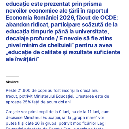
educație este prezentat prin prisma
nevoilor economice ale țării în raportul
Economia României 2026, făcut de OCDE:
abandon ridicat, participare scăzută de la
educația timpurie până la universitate,
decalaje profunde / E nevoie să fie atins
„nivel minim de cheltuieli” pentru a avea
„educație de calitate și rezultate suficiente
ale învățării”
Similare
Peste 21.600 de copii au fost înscriși la creșă anul
trecut, potrivit Ministerului Educației. Creșterea este de
aproape 25% față de acum doi ani
Creșele vor primi copii de la 0 luni, nu de la 11 luni, cum
decisese Ministerul Educației, iar la „grupa mare” vor
putea fi și câte 20 în grupă, potrivit modificărilor Legii
Educației adoptate de Senat / Forul a decis ca toate