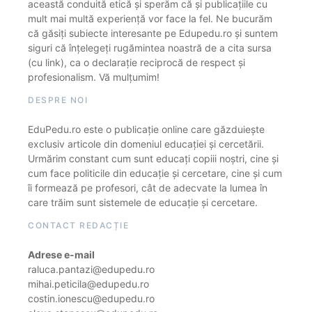
această conduită etică și sperăm că și publicațiile cu
mult mai multă experiență vor face la fel. Ne bucurăm
că găsiți subiecte interesante pe Edupedu.ro și suntem
siguri că înțelegeți rugămintea noastră de a cita sursa
(cu link), ca o declarație reciprocă de respect și
profesionalism. Vă mulțumim!
DESPRE NOI
EduPedu.ro este o publicație online care găzduiește
exclusiv articole din domeniul educației și cercetării.
Urmărim constant cum sunt educați copiii noștri, cine și
cum face politicile din educație și cercetare, cine și cum
îi formează pe profesori, cât de adecvate la lumea în
care trăim sunt sistemele de educație și cercetare.
CONTACT REDACȚIE
Adrese e-mail
raluca.pantazi@edupedu.ro
mihai.peticila@edupedu.ro
costin.ionescu@edupedu.ro